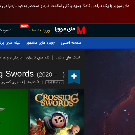
 چیدمان صفحهٔ اصلی مثل قبل مانده تا گم نشوی ، و اگر ظاهر تازه‌تری می‌خواهی
new
عضویت
ورود به سایت
یلم های برتر
چهره های مشهور
صفحه اصلی
ازیگران و عوامل
نقد های کاربران
لینک های دانلود
ng Swords
(2020 – )
,
کمدی
,
فانتزی
0 دقیقه
Not Rated