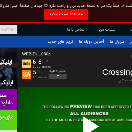
تازه و منحصر به فرد بازطراحی شده 🎉 حتماً یک سر به نسخهٔ جدید بزن و راحت بگرد 
مشاهدهٔ نسخهٔ جدید
تماس با ما
لیست من
تریلر های جدید
آخرین دوبله ها
سریال ها
ف
WEB-DL 1080p
ب
6.6
/10
1072 users
Crossi
امتیاز دهید
5
/10
15 users
انیمیشن