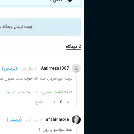
جهت ارسال دیدگاه ، 
2 دیدگاه
Amirreza1387
(پرسش)
6 سال قبل
دوبله این سریال میاد اگه جواب بدید ممنون م
↵ یادداشت مدیران :
هنوز مشخص نیست
▲
▼
پاسخ
0
afshinmore
(پرسش)
6 سال قبل
لطفا دوبلشو بزارین :)