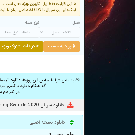
🔒 این قابلیت فقط برای
کاربران ویژه
لینک‌های این سریال با CDN اختصاصی ایران را ثبت کنید و دقایقی بعد به لینک سوم آن دسترسی خواهید داشت
فصل:
نوع صدا:
🔒 ورود به حساب
⭐ دریافت اشتراک ویژه
🎁 به دلیل شرایط خاص این روزها،
دانلود انیمی
اگه هنگام دانلود با کندی سر
در کنار هم م
دانلود سریال Crossing Swords 2020
دانلود نسخه اصلی
فصل 1