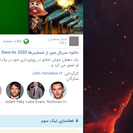
ay
deo
امتیاز منتقدان
ایالات متحده
-
از 100
دانلود سریال عبور از شمشیرها Crossing Swords 2020
یک دهقان خوش اخلاق در رویاپردازی خود در یک قلع
او تصور می کرد و ...
کارگردانی:
John Harvatine IV
ستارگان:
nna Ubach
Adam Pally
Luke Evans
Nicholas Hoult
📡 فعالسازی لینک سوم