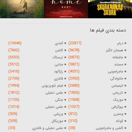
دسته بندی فیلم ها
(13646)
(22817)
درام
کمدی
(7662)
(9678)
هیجان انگیز
اکشن
(6553)
(6873)
عاشقانه
ترسناک
(5512)
(5821)
مستند
جنایی
(3416)
(4051)
ماجراجویی
رازآلود
(2736)
(2953)
خانوادگی
فانتزی
(1994)
(2680)
انیمیشن
فیلم تلویزیونی
(1812)
(1826)
تاریخی
علمی تخیلی
(1136)
(1568)
موزیک
جنگی
(1014)
(1027)
بیوگرافی
علمی تخیلی
(505)
(812)
وسترن
ورزشی
(309)
(310)
کوتاه
موزیکال
(35)
(38)
اکشن و ماجراجویی
علمی تخیلی و فانتزی