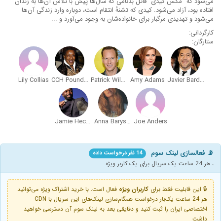
می‌شود که "مکس کیدی" قاتل بدنامی که سال‌ها پیش با تلاش آن‌ها به زندان
افتاده بود، آزاد می‌شود. کیدی که تشنهٔ انتقام است، دوباره وارد زندگی آن‌ها
می‌شود و تهدیدی مرگبار برای خانواده‌شان به وجود می‌آورد و ...
کارگردانی:
ستارگان:
Lily Collias
CCH Pounder
Patrick Wilson
Amy Adams
Javier Bardem
Jamie Hector
Anna Baryshnikov
Joe Anders
📡 فعالسازی لینک سوم
14 نفر درخواست داده
، هر 24 ساعت یک سریال برای یک کاربر ویژه
🔒 این قابلیت فقط برای
کاربران ویژه
فعال است. با خرید اشتراک ویژه می‌توانید
هر 24 ساعت یک‌بار درخواست همگام‌سازی لینک‌های این سریال با CDN
اختصاصی ایران را ثبت کنید و دقایقی بعد به لینک سوم آن دسترسی خواهید
داشت