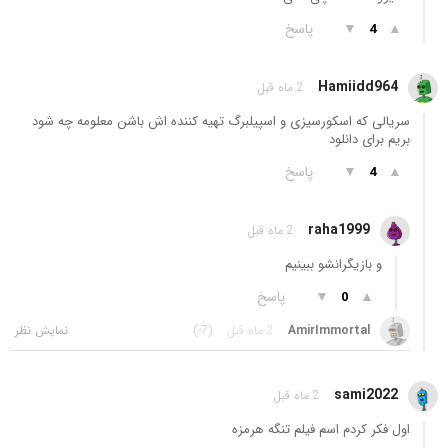
▲
▼
پاسخ
4
Hamiidd964
2 ماه قبل
سریالی که اسکورسیزی و اسپیلبرگ تهیه کننده اش باشن معلومه چه شود
بریم برای دانلود
▲
▼
پاسخ
4
raha1999
2 ماه قبل
و بازیگرانشو ببینیم
▲
▼
پاسخ
0
AmirImmortal
2 ماه قبل
(-7)
sami2022
2 ماه قبل
اول فکر کردم اسم فیلم تنگه هرمزه