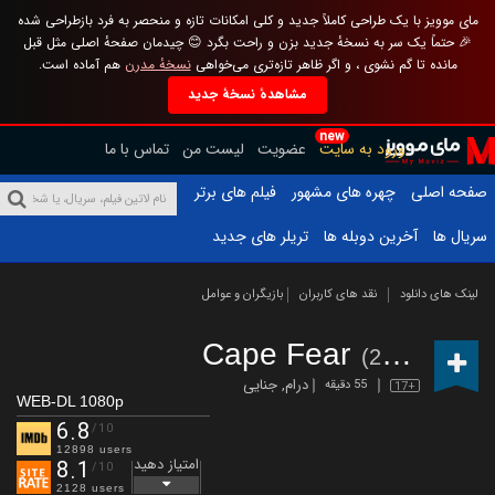
مای موویز با یک طراحی کاملاً جدید و کلی امکانات تازه و منحصر به فرد بازطراحی شده
🎉 حتماً یک سر به نسخهٔ جدید بزن و راحت بگرد 😊 چیدمان صفحهٔ اصلی مثل قبل
مانده تا گم نشوی ، و اگر ظاهر تازه‌تری می‌خواهی
نسخهٔ مدرن
هم آماده است.
مشاهدهٔ نسخهٔ جدید
new
ورود به سایت
عضویت
لیست من
تماس با ما
صفحه اصلی
چهره های مشهور
فیلم های برتر
سریال ها
آخرین دوبله ها
تریلر های جدید
لینک های دانلود
نقد های کاربران
بازیگران و عوامل
Cape Fear
(2026 – )
درام
,
جنایی
55 دقیقه
17+
WEB-DL 1080p
6.8
/10
12898 users
امتیاز دهید
8.1
/10
2128 users