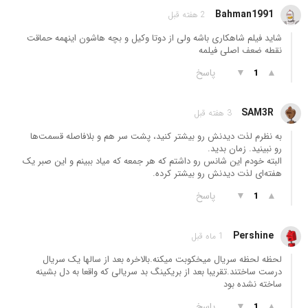
Bahman1991
2 هفته قبل
شاید فیلم شاهکاری باشه ولی از دوتا وکیل و بچه هاشون اینهمه حماقت
نقطه ضعف اصلی فیلمه
▲
▼
پاسخ
1
SAM3R
3 هفته قبل
به نظرم لذت دیدنش رو بیشتر کنید، پشت سر هم و بلافاصله قسمت‌ها
رو نبینید. زمان بدید.
البته خودم این شانس رو داشتم که هر جمعه که میاد ببینم و این صبر یک
هفته‌ای لذت دیدنش رو بیشتر کرده.
▲
▼
پاسخ
1
Pershine
1 ماه قبل
لحظه لحظه سریال میخکوبت میکنه.بالاخره بعد از سالها یک سریال
درست ساختند.تقریبا بعد از بریکینگ بد سریالی که واقعا به دل بشینه
ساخته نشده بود
▲
▼
پاسخ
1