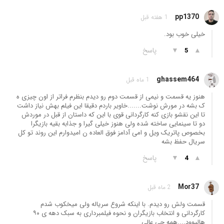
pp1370
1 هفته قبل
خیلی خوب بود.
▲
▼
پاسخ
5
ghassem464
1 ماه قبل
هنوز یه قسمت و نیمی از قسمت دوم رو دیدم بنظرم فراتر از اون چیزی ه
ک بشه در مورش نوشت.......خاویر باردم دقیقا این فیلم بهش نیاز داشت
تا این نقشو بازی کنه کارگردانی قوی با این که داستان از قبل در موردش
دو تا سینمایی ساخته شده ولی هنوز خیلی گیرا و جذابه بقیه بازیگرا
بخصوص پاتریک ویل و امی آدامز فوق العاده ن امیدوارم این روند تو کل
سریال حفظ بشه
▲
▼
پاسخ
4
Mor37
2 ماه قبل
قسمت ولش رو دیدم. با اینکه شروع سریاله ولی میخکوب شدم
کارگردانی و انتخاب بازیگران و نحوه فیلمبرداری به سبک دهه ی ۹۰
هالیوود....همه چی عالی