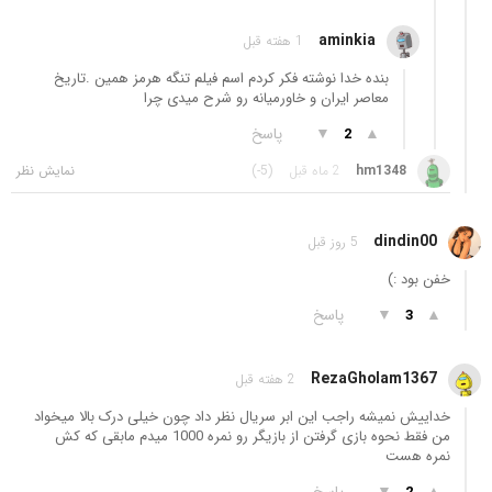
aminkia
1 هفته قبل
بنده خدا نوشته فکر کردم اسم فیلم تنگه هرمز همین .تاریخ
معاصر ایران و خاورمیانه رو شرح میدی چرا
▲
▼
پاسخ
2
hm1348
2 ماه قبل
(-5)
dindin00
5 روز قبل
خفن بود :)
▲
▼
پاسخ
3
RezaGholam1367
2 هفته قبل
خداییش نمیشه راجب این ابر سریال نظر داد چون خیلی درک بالا میخواد
من فقط نحوه بازی گرفتن از بازیگر رو نمره 1000 میدم مابقی که کش
نمره هست
▲
▼
پاسخ