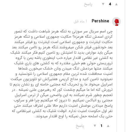
▲
▼
پاسخ
4
Pershine
1 ماه قبل
چی اسم سریال سر سوزنی به تنگه هرمز شباهت داشت که تصور
کردی اسمش تنگه هرمزه؟ حکایت جمهوری اسلامی و تنگه هرمز
حکایت اینترنت و جمهوری اسلامی است.اینترنت رو فیلتر میکنند
بعد خودشون فیلتر شکن میفروشند.تنگه هرمز رو ناامن میکنند بعد
میگن باید عوارض بدید تا امنیتش رو تامین کنیم.فکر میکنند شلیک
به کشتی غیر نظامی اقتدار میاره.خب اینطوری باشه یمن با گروه
تروریستی حوثی هم خیلی مقتدره که به کشتی های باری شلیک
میکنند منتها مردمش لنگ میبدن ونان خشک میخورن.شماها
امنیت محافظت شده ترین مقام جمهوری اسلامی را نتونستید و
نمیتونید تامین کنید و مداح کریمی هفتیرکش تو تلویزیون میگفت
اسراییل میخواد ما رو تحریک کنه مجتبی خامنه ای رو نشان بدیم تا
ترورش کنه اما ما میگیم چشمت کور که رهبرمون علنی نمیشه . در
تعجبم چطور شرم نمیکنند به این واضحی میگن از ترس اسراییل
مجتبی رو انباکس نمیکنیم .تا دیروز که میگفتیم چرا فقر و سرکوب
پاسخ میدادن عوضش امنیت داریم حالا علنی اعتراف میکنند حتی
نفر اول حکومت امنیت نداره. انوقت شلیک به کشتی غیرنظامی که
حتی یک اسلحه حمل نمیکنه را اوج اقتدار میدونند.
▲
▼
پاسخ
1