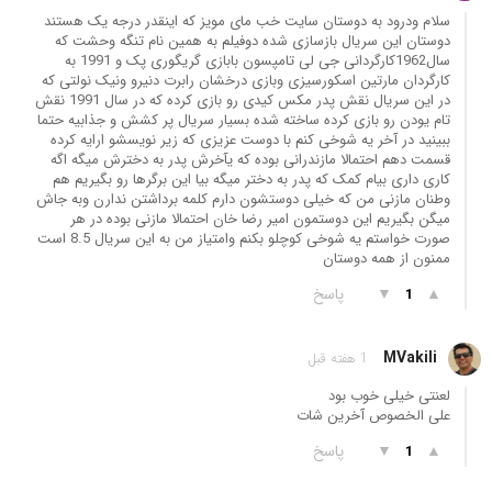
سلام ودرود به دوستان سایت خب مای مویز که اینقدر درجه یک هستند
دوستان این سریال بازسازی شده دوفیلم به همین نام تنگه وحشت که
سال1962کارگردانی جی لی تامپسون بابازی گریگوری پک و 1991 به
کارگردان مارتین اسکورسیزی وبازی درخشان رابرت دنیرو ونیک نولتی که
در این سریال نقش پدر مکس کیدی رو بازی کرده که در سال 1991 نقش
تام یودن رو بازی کرده ساخته شده بسیار سریال پر کشش و جذابیه حتما
ببینید در آخر یه شوخی کنم با دوست عزیزی که زیر نویسشو ارایه کرده
قسمت دهم احتمالا مازندرانی بوده که یآخرش پدر به دخترش میگه اگه
کاری داری بیام کمک که پدر به دختر میگه بیا این برگرها رو بگیریم هم
وطنان مازنی من که خیلی دوستشون دارم کلمه برداشتن ندارن وبه جاش
میگن بگیریم این دوستمون امیر رضا خان احتمالا مازنی بوده در هر
صورت خواستم یه شوخی کوچلو بکنم وامتیاز من به این سریال 8.5 است
ممنون از همه دوستان
▲
▼
پاسخ
1
MVakili
1 هفته قبل
لعنتی خیلی خوب بود
علی الخصوص آخرین شات
▲
▼
پاسخ
1