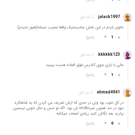
jalack1997
2 ماه قبل
خاویر باردم در این نقش سادیستیک وافعا عجیب میشه(هنوز ندیدم)
▲
▼
پاسخ
1
kkkkkk123
2 ماه قبل
عالی با بازی جوی آنادرس فوق العاده هست ببینید
▲
▼
پاسخ
1
ahmad4941
4 روز قبل
در کل خوب بود ولی در حدی که ازش تعریف می کردن که یه شاهکاره
نبود در حد همون نمرهimdb ش بود. اگه تو حس و حال خوبی نیستین
بزارید بعد نگاش کنید زیادی اعصاب میکشه.
▲
▼
پاسخ
0