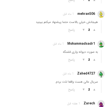
2
mehran506
1 ماه قبل
هیجانش خیلی بالاست حتما پیشنهاد میکنم ببینید
▲
▼
پاسخ
2
Mohammadsadr1
1 ماه قبل
به صورت دیوانه واری قشنگه
▲
▼
پاسخ
2
Zahed4727
1 ماه قبل
سریال عالی هست واقعا لذت بردم.
▲
▼
پاسخ
2
Zarech
1 هفته قبل