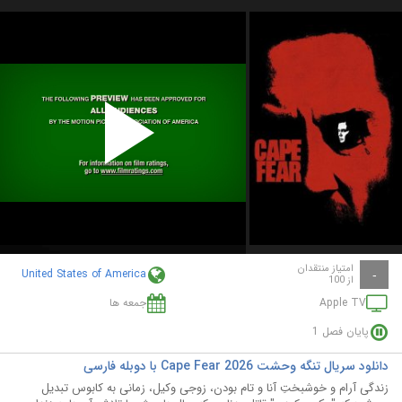
Play
Video
امتیاز منتقدان
United States of America
-
از 100
Apple TV
جمعه ها
پایان فصل 1
دانلود سریال تنگه وحشت Cape Fear 2026 با دوبله فارسی
زندگی آرام و خوشبختِ آنا و تام بودن، زوجی وکیل، زمانی به کابوس تبدیل