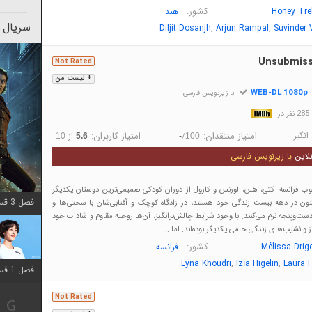
کشور:
Honey Tre
هند
سریال 
,
,
Diljit Dosanjh
Arjun Rampal
Suvinder 
Unsubmiss
Not Rated
+ لیست من
WEB-DL 1080p
:
با زیرنویس فارسی
در
انگیز
امتیاز منتقدان:
امتیاز کاربران:
/
از
10
5.6
-
100
لاین
با زیرنویس فارسی
 دهه ۱۹۹۰، جنوب فرانسه. کتی، هلن، لورنس و کارول از دوران کودکی صمیمی‌ترین دوستان یکدیگر
فصل 3 قسمت 2 اضافه شد
 اکنون در دهه بیست زندگی خود هستند، در زادگاه کوچک و آفتابی‌شان با سختی‌ها و
‌وپنجه نرم می‌کنند. با وجود شرایط چالش‌برانگیز، آن‌ها روحیه مقاوم و شاداب خود
ز و نشیب‌های زندگی حامی یکدیگر بوده‌اند. اما ...
کشور:
Mélissa Drig
فرانسه
,
,
Lyna Khoudri
Izïa Higelin
Laura F
فصل 1 قسمت 12 اضافه شد
Not Rated