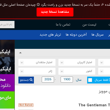
تازه و منحصر به فرد بازطراحی شده 🎉 حتماً یک سر به نسخهٔ جدید بزن و راحت بگرد 
مشاهدهٔ نسخهٔ جدید
تماس با ما
لیست من
تریلر های جدید
آخرین دوبله ها
سریال ها
ف
امتیاز منتقدان
امتیاز کاربران
ژانر
کشور
سال:
جستجو
فقط سریال
آخرین 
The Gentleman T
Not Rated