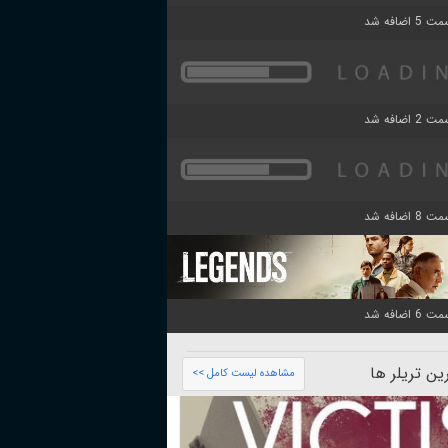
ن تریلر ها
مشاهده لیست کامل >>