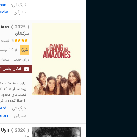
کارگردانی:
han
ستارگان:
Vicky
ives
( 2025 )
سرکشان
کیفیت 
از 10
6.4
توسط 285 نفر 
درام
,
جنایی
,
هیجان 
امکان پخش آن
اوایل
بوده‌اند. آن‌ها که
فرصت‌های محدود دست
را حفظ کرده و در فرا
کارگردانی:
eard
ستارگان:
elpin
Uyir
( 2026 )
جان