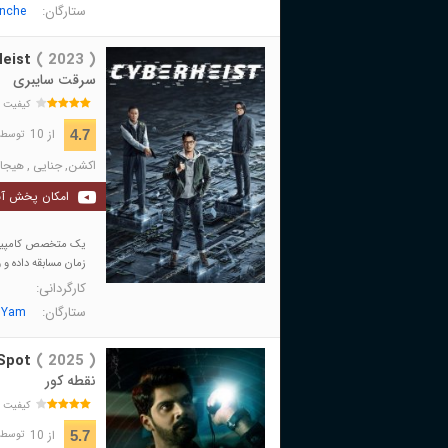
ستارگان:
nche
eist
( 2023 )
سرقت سایبری
کیفیت 
از 10
4.7
توسط 343 نفر 
اکشن
,
جنایی
,
هیجان
امکان پخش آن
یک متخصص کامپیوتر 
زمان مسابقه داده و و
کارگردانی:
ستارگان:
 Yam
 Spot
( 2025 )
نقطه کور
کیفیت 
از 10
5.7
توسط 1,258 نفر 