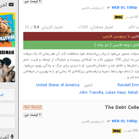
+ لیست من
آخری
WEB-DL 1080p
:
با زیرنویس فارسی
در
 انگیز
امتیاز منتقدان:
امتیاز کاربران:
/
از
10
5.4
-
100
لاین
با زیرنویس فارسی
مل دوبله فارسی ( دو زبانه )
سرقت مجبور می‌شود از برادر بی‌احتیاط خود محافظت کند؛ آن هم زمانی که یک سرقت
جسورانه قایق تفریحی به ارزش 100 میلیون دلار، به شبکه‌ای پیچیده و خطرناک از توطئه و فریب ختم
فتن تنش‌ها و ظاهر شدن دشمنان قدیمی، او با نبردی برای مرگ و زندگی روبرو می‌شود.
باید از تمام مهارت‌ها، تجربه و ترفندهای زیرکانه‌ای که زمانی او را به بهترین در حرفه‌اش
ده کند و ...
کشور:
United States of America
Randall Em
,
,
John Travolta
Lukas Haas
Natali
لی
The Debt Colle
Not Rated
+ لیست من
WEB-DL 1080p
:
با زیرنویس فارسی
در
آخرین