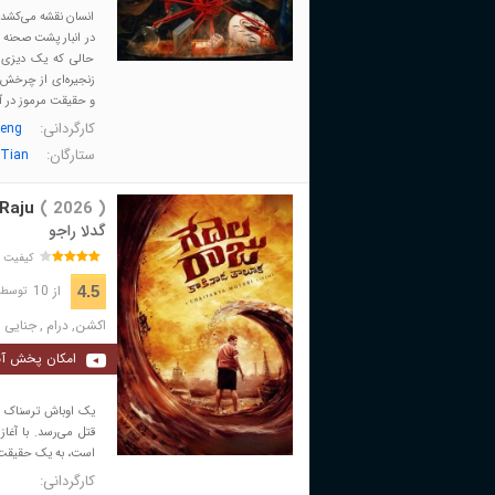
انسان نقشه می‌کشد و
در انبار پشت صحنه ی
حالی که یک دیزی د
زنجیره‌ای از چرخش‌
و حقیقت مرموز در آس
کارگردانی:
heng
ستارگان:
 Tian
Raju
( 2026 )
گدلا راجو
کیفیت 
از 10
4.5
توسط 1,898 نفر 
اکشن
,
درام
,
جنایی
امکان پخش آن
یک اوباش ترسناک که
قتل می‌رسد. با آغا
است، به یک حقیقت 
کارگردانی: