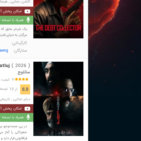
اکشن
,
جنایی
,
هیجان
امکان پخش آن
همراه با نسخه کا
یک شرخر سابق که پس
مرگبار، به دنیای قدیم
کارگردانی:
ستارگان:
aeng
atluj
( 2026 )
ساتلوج
کیفیت 
از 10
8.9
توسط 108,898 نفر 
درام
,
جنایی
,
تاریخی
امکان پخش آن
همراه با نسخه کا
در پی جست‌وجو برا
خطرناکی را آغاز می
فراقانونی قرار دارد و .