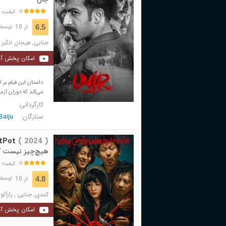
کیفیت 
از 10
6.5
توسط 987 نفر 
جنایی
,
هیجان انگیز
امکان پخش آن
داستان این فیلم بر
می‌کند که دوران آزما
کارگردانی:
ستارگان:
Baiju
tPot
( 2024 )
هیچ‌چیز نیست که
کیفیت 
از 10
4.8
توسط 438 نفر 
کمدی
,
جنایی
,
رازآلو
امکان پخش آن