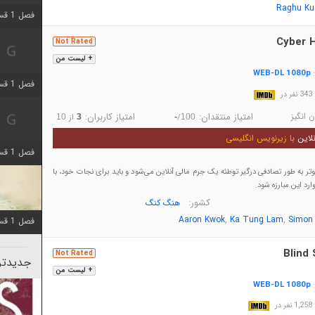
Raghu Ku
فصل 1 قسمت 5 اضافه شد
Cyber H
Not Rated
+ لیست من
WEB-DL 1080p
:
فصل 1 قسمت 2 اضافه شد
در
 انگیز
امتیاز منتقدان:
امتیاز کاربران:
/
از
10
3
-
100
لاین
با زیرنویس انگلیسی
فصل 1 قسمت 8 اضافه شد
به طور تصادفی درگیر توطئه یک جرم مالی آنلاین می‌شود و باید برای نجات خود، با
ارد این مبارزه شود.
کشور:
هنگ کنگ
,
,
Aaron Kwok
Ka Tung Lam
Simon
فصل 1 قسمت 6 اضافه شد
Blind
Not Rated
جدیدتری
+ لیست من
WEB-DL 1080p
:
در