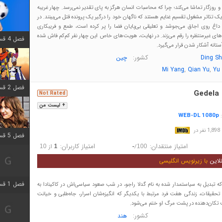
 روزگار تماشا می‌کند؛ چرا که محاسبات انسان هرگز به پای تقدیر نمی‌رسد. چهار غریبه
ک تئاتر مشغول تقسیم غنایم هستند که ناگهان خود را درگیر یک پرونده قتل می‌بینند. در
اغ روی اجاق می‌جوشد و تعلیقی بی‌پایان فضا را پر کرده است، طمع و فریبکاری
های غیرمنتظره را رقم می‌زند. در نهایت، هویت‌های خاص این چهار نفر کم‌کم فاش شده
فصل 4 قسمت 1 اضافه شد
تانه آشکار شدن قرار می‌گیرد.
کشور:
Ding S
چین
,
,
Mi Yang
Qian Yu
Yu
فصل 2 قسمت 8 اضافه شد
Gedela 
Not Rated
+ لیست من
WEB-DL 1080p
:
در
فصل 5 قسمت 5 اضافه شد
امتیاز منتقدان:
امتیاز کاربران:
/
از
10
1
-
100
لاین
با زیرنویس انگلیسی
فصل 1 قسمت 5 اضافه شد
 تبدیل به سیاستمدار شده به نام گدلا راجو، در شب صعود سیاسی‌اش در کاکینادا به
ز تحقیقات، زندگی هفت فرد مرتبط با یکدیگر که انگیزه‌شان اسرار، جاه‌طلبی و خیانت
تکان‌دهنده در پشت مرگ او ختم می‌شود.
کشور:
هند