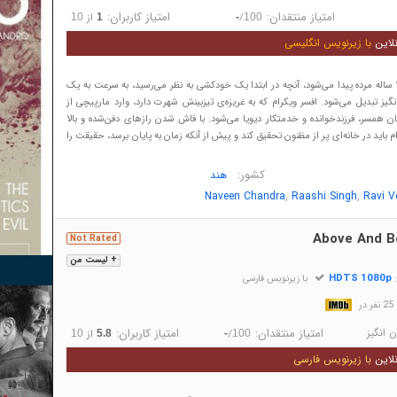
امتیاز منتقدان:
امتیاز کاربران:
/
از
10
1
-
100
لاین
با زیرنویس انگلیسی
زمانی که دیویای ۲۴ ساله مرده پیدا می‌شود، آنچه در ابتدا یک خودکشی به نظر می‌رسید، به سرعت به یک
گیز تبدیل می‌شود. افسر ویکرام که به غریزه‌ی تیزبینش شهرت دارد، وارد مارپیچی از
یان همسر، فرزندخوانده و خدمتکار دیویا می‌شود. با فاش شدن رازهای دفن‌شده و بالا
م باید در خانه‌ای پر از مظنون تحقیق کند و پیش از آنکه زمان به پایان برسد، حقیقت را
کشور:
هند
,
,
Naveen Chandra
Raashi Singh
Ravi V
Above And B
Not Rated
+ لیست من
HDTS 1080p
:
با زیرنویس فارسی
در
 انگیز
امتیاز منتقدان:
امتیاز کاربران:
/
از
10
5.8
-
100
لاین
با زیرنویس فارسی