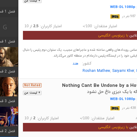
+ لیست من
WEB-DL 1080p
:
فصل 1 قسمت 2 اضافه شد
در
امتیاز منتقدان:
امتیاز کاربران:
/
از
10
2.5
-
100
لاین
با زیرنویس انگلیسی
فصل 1 قسمت 8 اضافه شد
 اساس رویدادهای واقعی ساخته شده و ماجراهای عجیب، یک ستوان دوم پلیس را دنبال
یشی خود را در ایستگاه پلیس دارمادام در منطقه کانور می‌گذراند.
کشور:
هند
,
,
Roshan Mathew
Saiyami Kher
فصل 2 قسمت 7 اضافه شد
Nothing Cant Be Undone by a Ho
Not Rated
 با یک دیزی داغ حل نشود
+ لیست من
WEB-DL 1080p
:
فصل 3 قسمت 7 اضافه شد
در
د
امتیاز منتقدان:
امتیاز کاربران:
/
از
10
2
-
100
لاین
با زیرنویس انگلیسی
فصل 2 قسمت 6 اضافه شد