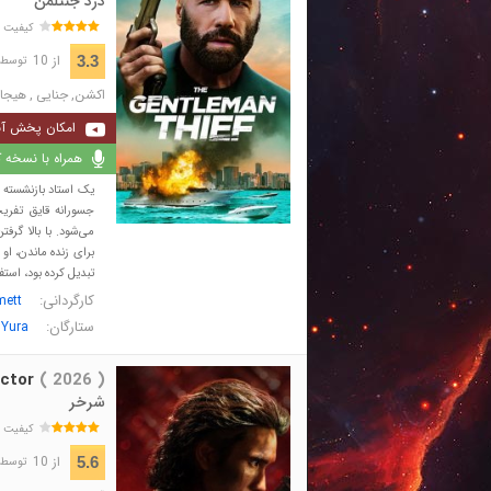
دزد جنتلمن
کیفیت 
از 10
3.3
توسط 68 نفر 
اکشن
,
جنایی
,
هیجان
امکان پخش آن
همراه با نسخه کا
یک استاد بازنشسته 
می‌شود. با بالا گر
برای زنده ماندن، او 
تبدیل کرده بود، استفا
کارگردانی:
mett
ستارگان:
 Yura
ctor
( 2026 )
شرخر
کیفیت 
از 10
5.6
توسط 248 نفر 