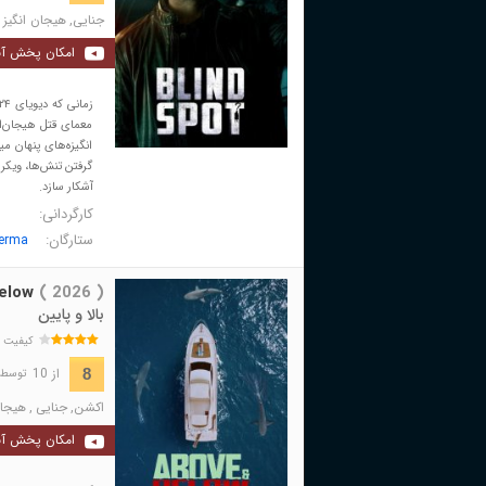
جنایی
,
هیجان انگیز
امکان پخش آن
معمای قتل هیجان‌ان
انگیزه‌های پنهان م
گرفتن تنش‌ها، ویکرا
آشکار سازد.
کارگردانی:
ستارگان:
erma
elow
( 2026 )
بالا و پایین
کیفیت 
از 10
8
توسط 25 نفر 
اکشن
,
جنایی
,
هیجان
امکان پخش آن