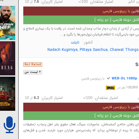
 انگیز
امتیاز منتقدان:
امتیاز کاربران:
/
از
10
7.6
-
100
لاین
با زیرنویس فارسی
مل دوبله فارسی ( دو زبانه )
 از آزادی از زندان دچار عذاب وجدان شده است، در رقابت با یک بیماری لاعلاج و
ی خود بازمی‌گردد تا انتقام قربانیان نزول‌خورها را بگیرد و ...
کشور:
تایلند
,
,
Nadech Kugimiya
Pittaya Saechua
Chaiwat Thongs
S
Not Rated
+ لیست من
WEB-DL 1080p
:
با زیرنویس فارسی
در
امتیاز منتقدان:
امتیاز کاربران:
/
از
10
6.3
-
100
لاین
با زیرنویس فارسی
مل دوبله فارسی ( دو زبانه )
ی یافتن خاله‌ی گمشده‌اش، جاسوانت سینگ، فعال حقوق بشر اهل پنجاب، تحقیقات
‌کند تا پرده از توطئه‌ای بردارد که پشت‌پرده‌ی هزاران مورد ناپدید شدن و قتل‌های
..