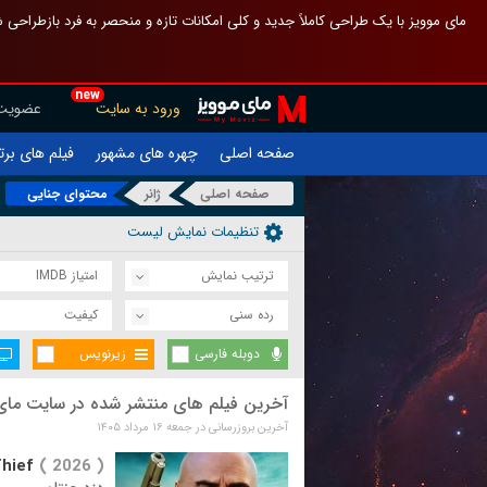
 چیدمان صفحهٔ اصلی مثل قبل مانده تا گم نشوی ، و اگر ظاهر تازه‌تری می‌خواهی
new
عضویت
ورود به سایت
یلم های برتر
چهره های مشهور
صفحه اصلی
محتوای جنایی
ژانر
صفحه اصلی
تنظیمات نمایش لیست
امتیاز IMDB
ترتیب نمایش
کیفیت
رده سنی
زیرنویس
دوبله فارسی
فیلم های منتشر شده در سایت مای موویز
آخرین بروزرسانی در جمعه ۱۶ مرداد ۱۴۰۵
hief
( 2026 )