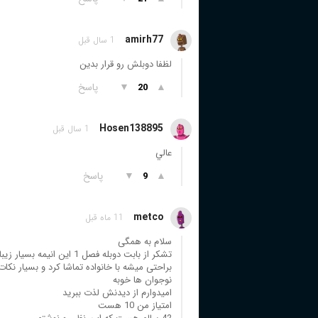
amirh77
1 سال قبل
لظفا دوبلش رو قرار بدین
▲
▼
پاسخ
20
Hosen138895
1 سال قبل
عالي
▲
▼
پاسخ
9
metco
11 ماه قبل
سلام به همگی
تشکر از بابت دوبله فصل 1 این انیمه بسیار زیبا
براحتی میشه با خانواده تماشا کرد و بسیار نکا
نوجوان ها خوبه
امیدوارم از دیدنش لذت ببرید
امتیاز من 10 هست