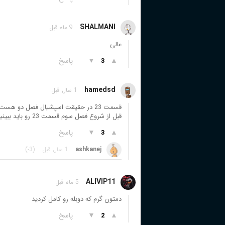
SHALMANI
9 ماه قبل
عالی
▲
▼
پاسخ
3
hamedsd
1 سال قبل
قسمت 23 در حقیقت اسپشیال فصل دو هست.
قبل از شروع فصل سوم قسمت 23 رو باید ببینین وگرنه نمیفهمین چی به چیه
▲
▼
پاسخ
3
ashkanej
1 سال قبل
(-3)
ALIVIP11
5 ماه قبل
دمتون گرم که دوبله رو کامل کردید
▲
▼
پاسخ
2