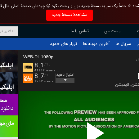
تازه و منحصر به فرد بازطراحی شده 🎉 حتماً یک سر به نسخهٔ جدید بزن و راحت بگرد 
مشاهدهٔ نسخهٔ جدید
تماس با ما
لیست من
تریلر های جدید
آخرین دوبله ها
سریال ها
ف
WEB-DL 1080p
ب
8.1
/10
41187 users
امتیاز دهید
8.7
/10
1262 users
انیمیشن
,
اکش