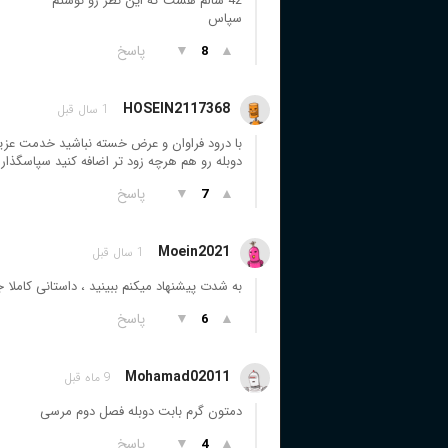
42 سالم هست که این نظر رو نوشتم
سپاس
▲
▼
پاسخ
8
HOSEIN2117368
1 سال قبل
با درود فراوان و عرض خسته نباشید خدمت عزیزا
دوبله رو هم هرچه زود تر اضافه کنید سپاسگذا
▲
▼
پاسخ
7
Moein2021
1 سال قبل
به شدت پیشنهاد میکنم ببینید ، داستانی کام
▲
▼
پاسخ
6
Mohamad02011
9 ماه قبل
دمتون گرم بابت دوبله فصل دوم مرسی
▲
▼
پاسخ
4