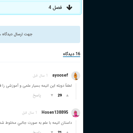
فصل 4
جهت ارسال دیدگاه ، 
16 دیدگاه
ayoosef
1 سال قبل
لطفاً دوبله این انیمه بسیار علمی و آموزشی را 
▲
▼
پاسخ
29
Hosen138895
1 سال قبل
داستان انيمه با علم به صورت جالبي مخلوط شده ل
▲
▼
پاسخ
21