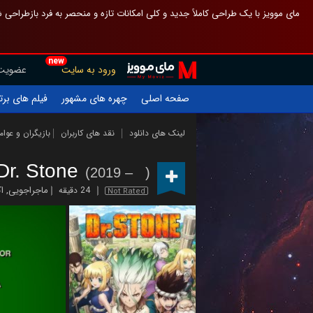
 چیدمان صفحهٔ اصلی مثل قبل مانده تا گم نشوی ، و اگر ظاهر تازه‌تری می‌خواهی
new
عضویت
ورود به سایت
یلم های برتر
چهره های مشهور
صفحه اصلی
ازیگران و عوامل
نقد های کاربران
لینک های دانلود
Dr. Stone
(2019 – )
ن
,
ماجراجویی
24 دقیقه
Not Rated