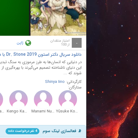
ay
deo
امتیاز منتقدان
ژاپن
-
از 100
دانلود سریال دکتر استون Dr. Stone 2019 با دوبله فارسی
در دنیایی که انسان‌ها به طرز مرموزی به سنگ تبدی
این دنیای ناشناخته تصمیم می‌گیرند با بهره‌گیری از
شوند که ...
کارگردانی:
Shinya Iino
ستارگان:
Karin Takahashi
Kengo Kawanishi
Manami Numakura
Yûsuke Kobayashi
📡 فعالسازی لینک سوم
4 نفر درخواست داده