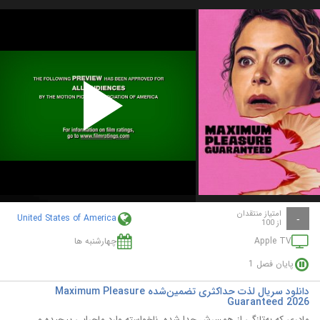
Play
Video
امتیاز منتقدان
United States of America
-
از 100
Apple TV
چهارشنبه ها
پایان فصل 1
دانلود سریال لذت حداکثری تضمین‌شده Maximum Pleasure
Guaranteed 2026
مادری که به‌تازگی از همسرش جدا شده، ناخواسته وارد ماجرایی پیچیده و