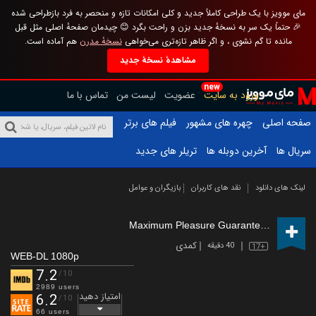
مای موویز با یک طراحی کاملاً جدید و کلی امکانات تازه و منحصر به فرد بازطراحی شده
🎉 حتماً یک سر به نسخهٔ جدید بزن و راحت بگرد 😊 چیدمان صفحهٔ اصلی مثل قبل
مانده تا گم نشوی ، و اگر ظاهر تازه‌تری می‌خواهی
نسخهٔ مدرن
هم آماده است.
مشاهدهٔ نسخهٔ جدید
new
ورود به سایت
عضویت
لیست من
تماس با ما
صفحه اصلی
چهره های مشهور
فیلم های برتر
سریال ها
آخرین دوبله ها
تریلر های جدید
لینک های دانلود
نقد های کاربران
بازیگران و عوامل
Maximum Pleasure Guaranteed
(2026 –
کمدی
40 دقیقه
17+
WEB-DL 1080p
7.2
/10
2989 users
امتیاز دهید
6.2
/10
66 users