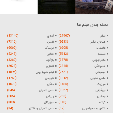
دسته بندی فیلم ها
(13140)
(21967)
درام
کمدی
(7316)
(9233)
هیجان انگیز
اکشن
(6069)
(6608)
عاشقانه
ترسناک
(5245)
(5612)
مستند
جنایی
(3269)
(3878)
ماجراجویی
رازآلود
(2628)
(2845)
خانوادگی
فانتزی
(1894)
(2621)
انیمیشن
فیلم تلویزیونی
(1763)
(1812)
علمی تخیلی
تاریخی
(1070)
(1485)
موزیک
جنگی
(845)
(1027)
بیوگرافی
علمی تخیلی
(505)
(755)
وسترن
ورزشی
(309)
(310)
کوتاه
موزیکال
(34)
(37)
اکشن و ماجراجویی
علمی تخیلی و فانتزی