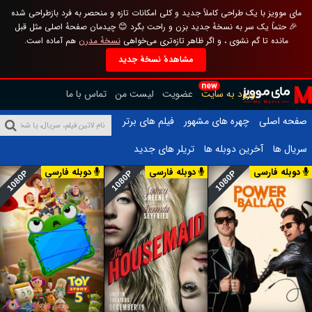
مای موویز با یک طراحی کاملاً جدید و کلی امکانات تازه و منحصر به فرد بازطراحی شده
🎉 حتماً یک سر به نسخهٔ جدید بزن و راحت بگرد 😊 چیدمان صفحهٔ اصلی مثل قبل
مانده تا گم نشوی ، و اگر ظاهر تازه‌تری می‌خواهی
نسخهٔ مدرن
هم آماده است.
مشاهدهٔ نسخهٔ جدید
new
ورود به سایت
عضویت
لیست من
تماس با ما
صفحه اصلی
چهره های مشهور
فیلم های برتر
سریال ها
آخرین دوبله ها
تریلر های جدید
دوبله فارسی
دوبله فارسی
دوبله فارسی
1080P
1080P
1080P