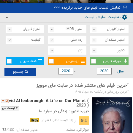
نمایش لیست فیلم های جدید برگزیده >>>
تنظیمات نمایش لیست
امتیاز کاربران
امتیاز IMDB
امتیاز کاربران
امتیاز منتقدان
رده سنی
کیفیت
کشور
ژانر
دوبله فارسی
زیرنویس
فقط سریال
سال:
جستجو
آخرین فیلم های منتشر شده در سایت مای موویز
آخرین بروزرسانی در يكشنبه ۱۸ مرداد ۱۴۰۵
David Attenborough: A Life on Our Planet
(
12+
2020 )
+ لیست من
دیوید اتنبرو : زندگی در سیاره ما
از 10
9.1
توسط 15,353 نفر در
بیوگرافی
,
مستند
امتیاز منتقدان:
/
72
100