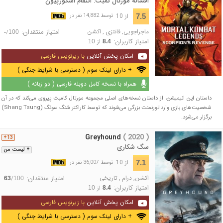
افسانه مورتال کمبت: انتقام اسکورپیون
از 10
7.5
توسط 14,882 نفر در
ماجراجویی
,
فانتزی
,
اکشن
امتیاز منتقدان:
/
-
100
امتیاز کاربران:
از
10
8.4
امکان پخش آنلاین
با زیرنویس فارسی
+ دارای لینک سوم ( دسترسی با شرایط جنگی )
همراه با نسخه کامل دوبله فارسی ( دو زبانه )
داستان این انیمیشن، از داستان نسخه‌های اصلی مجموعه مورتال کامبت پیروی می‌کند که در آن
شخصیت‌های بازی وارد تورنمنت بزرگی می‌شوند که توسط کاراکتر شنگ سونگ (Shang Tsung)
برگزار می‌شود.
Greyhound
( 2020 )
13+
سگ شکاری
+ لیست من
از 10
7.1
توسط 36,007 نفر در
اکشن
,
درام
,
تاریخی
امتیاز منتقدان:
/
63
100
امتیاز کاربران:
از
10
8.4
امکان پخش آنلاین
با زیرنویس فارسی
+ دارای لینک سوم ( دسترسی با شرایط جنگی )