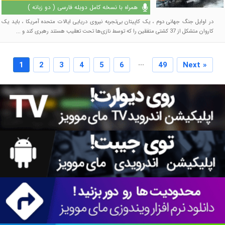
همراه با نسخه کامل دوبله فارسی ( دو زبانه )
در اوایل جنگ جهانی دوم ، یک کاپیتان بی‌تجربه نیروی دریایی ایالات متحده آمریکا ، باید یک
کاروان متشکل از 37 کشتی متفقین را که توسط نازی‌ها تحت تعقیب هستند رهبری کند و ...
...
1
2
3
4
5
6
49
Next »