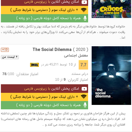
امکان پخش آنلاین
با زیرنویس فارسی
+ دارای لینک سوم ( دسترسی با شرایط جنگی )
همراه با نسخه کامل دوبله فارسی ( دو زبانه )
خانواده کرودها توسط خانواده‎ای دیگر به نام بترمنز که ادعا می‎کنند بهتر و تکامل یافته ‎تر هستند ، به
رقابت دعوت می‎شوند ، هرکدام از آن‌ها سعی می‌کنند تا ویژگی‌های برتر خود را به نمایش بگذارند ،
اما…
The Social Dilemma
( 2020 )
13+
معضل اجتماعی
+ لیست من
از 10
7.7
توسط 45,211 نفر در
درام
,
مستند
امتیاز منتقدان:
/
78
100
امتیاز کاربران:
از
10
9
امکان پخش آنلاین
با زیرنویس فارسی
+ دارای لینک سوم ( دسترسی با شرایط جنگی )
همراه با نسخه کامل دوبله فارسی ( دو زبانه )
پیش از این هرگز طراحان فناوری بر نحوه ی تفکر، عمل و زندگی میلیاردها نفر چنین تسلطی نداشته
اند. افراد داخل دره ی سیلیکون نشان می دهند که چگونه سیستم عامل های رسانه های اجتماعی با
افشای آن روی دیگر شما، جامعه را برنامه ریزی مجدد می کنند و …