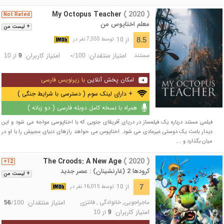
My Octopus Teacher
( 2020 )
Not Rated
معلم اختاپوس من
+ لیست من
از 10
8.5
توسط 7,555 نفر در
مستند
امتیاز منتقدان:
امتیاز کاربران:
/
از
10
9
-
100
امکان پخش آنلاین
با زیرنویس فارسی
+ دارای لینک سوم ( دسترسی با شرایط جنگی )
همراه با نسخه کامل دوبله فارسی ( دو زبانه )
فیلمی مستند درباره یک فیلمساز در دریای آفریقای جنوبی که با اختاپوسی مواجه می شود و این
دیدار باعث یک دوستی غیرعادی می شود. اختاپوس می خواهد رازهای دنیای عجیبش را با او در
میان بگذارد و ....
The Croods: A New Age
( 2020 )
12+
کرودها 2 (غارنشینان) : عصر جدید
+ لیست من
از 10
7
توسط 16,015 نفر در
ماجراجویی
,
خانوادگی
,
فانتزی
امتیاز منتقدان:
/
56
100
امتیاز کاربران:
از
10
9