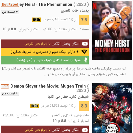
Money Heist: The Phenomenon
( 2020 )
Not Rated
پدیده خانه کاغذی
+ لیست من
از 10
7.5
توسط 2,390 نفر در
مستند
امتیاز منتقدان:
امتیاز کاربران:
/
از
10
8.8
-
100
امکان پخش آنلاین
با زیرنویس فارسی
+ دارای لینک سوم ( دسترسی با شرایط جنگی )
همراه با نسخه کامل دوبله فارسی ( دو زبانه )
این مستند چگونگی ساخته شدن سریال پر طرفدار و مهیج خانه کاغذی را به تصویر می کشد و دلایل
استقبال و شور و شوق بی نظیر مخاطبان آن را روایت می کند و ...
Demon Slayer the Movie: Mugen Train
(
17+
2020 )
+ لیست من
شیطان کش: قطار بی انتها
از 10
8.3
توسط 31,882 نفر در
ماجراجویی
,
فانتزی
,
اکشن
امتیاز منتقدان:
/
75
100
امتیاز کاربران:
از
10
8.8
امکان پخش آنلاین
با زیرنویس فارسی