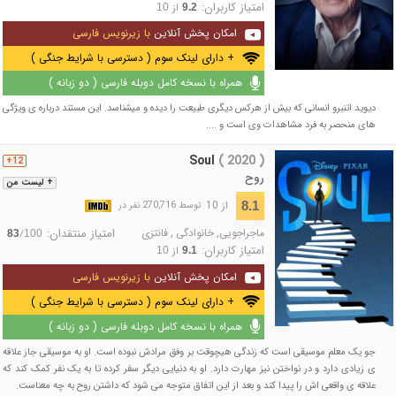
امتیاز کاربران:
از
10
9.2
امکان پخش آنلاین
با زیرنویس فارسی
+ دارای لینک سوم ( دسترسی با شرایط جنگی )
همراه با نسخه کامل دوبله فارسی ( دو زبانه )
دیوید اتنبرو انسانی که بیش از هرکس دیگری طبیعت را دیده و میشناسد. این مستند درباره ی ویژگی
های منحصر به فرد مشاهدات وی است و ....
Soul
( 2020 )
12+
روح
+ لیست من
از 10
8.1
توسط 270,716 نفر در
ماجراجویی
,
خانوادگی
,
فانتزی
امتیاز منتقدان:
/
83
100
امتیاز کاربران:
از
10
9.1
امکان پخش آنلاین
با زیرنویس فارسی
+ دارای لینک سوم ( دسترسی با شرایط جنگی )
همراه با نسخه کامل دوبله فارسی ( دو زبانه )
جو یک معلم موسیقی است که زندگی هیچوقت بر وفق مرادش نبوده است. او به موسیقی جاز علاقه
ی زیادی دارد و در نواختن نیز مهارت دارد. او به دنیایی دیگر سفر کرده تا به یک نفر کمک کند که
علاقه ی واقعی اش را پیدا کند و بعد از این اتفاق متوجه می شود که داشتن روح به چه معناست.