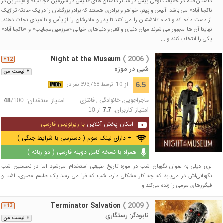
داستان فیلم در حقیقت نوعی پیش درآمد بر داستان های «آلیس در سرزمین عجایب» و «پیتر پن در
ناکجا آباد» می باشد. آلیس و پیتر، خواهر و برادری هستند که برادر بزرگشان را در یک حادثه تراژیک
از دست داده اند و تمام تلاششان را می کنند تا پدر و مادرشان را از یأس و ناامیدی نجات دهند.
نهایتا آن ها مجبور می شوند میان دنیای واقعی و دنیاهای خیالی «سرزمین عجایب» و «ناکجا آباد»
یکی را انتخاب کنند و ...
Night at the Museum
( 2006 )
12+
شبی در موزه
+ لیست من
از 10
6.5
توسط 393,768 نفر در
ماجراجویی
,
خانوادگی
,
فانتزی
امتیاز منتقدان:
/
48
100
امتیاز کاربران:
از
10
7.7
امکان پخش آنلاین
با زیرنویس فارسی
+ دارای لینک سوم ( دسترسی با شرایط جنگی )
همراه با نسخه کامل دوبله فارسی ( دو زبانه )
لری دیلی به عنوان نگهبان شب در موزه تاریخ طبیعی استخدام می‌شود اما در نخستین شب
نگهبانی‌اش در می‌یابد که چه کار مشکلی دارد، شب که فرا می رسد یک طلسم مصری، اشیا و
فیگورهای مومی را زنده می‌کند و ...
Terminator Salvation
( 2009 )
13+
نابودگر: رستگاری
+ لیست من