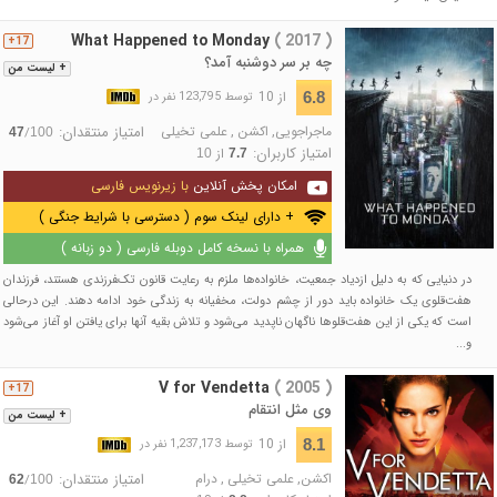
What Happened to Monday
( 2017 )
17+
چه بر سر دوشنبه آمد؟
+ لیست من
از 10
6.8
توسط 123,795 نفر در
ماجراجویی
,
اکشن
,
علمی تخیلی
امتیاز منتقدان:
/
47
100
امتیاز کاربران:
از
10
7.7
امکان پخش آنلاین
با زیرنویس فارسی
+ دارای لینک سوم ( دسترسی با شرایط جنگی )
همراه با نسخه کامل دوبله فارسی ( دو زبانه )
در دنیایی که به دلیل ازدیاد جمعیت، خانواده‌ها ملزم به رعایت قانون تک‌‍فرزندی هستند، فرزندان
هفت‌قلوی یک خانواده باید دور از چشم دولت، مخفیانه به زندگی خود ادامه دهند. این درحالی
است که یکی از این هفت‌قلوها ناگهان ناپدید می‌‎شود و تلاش بقیه آنها برای یافتن او آغاز می‌شود
و...
V for Vendetta
( 2005 )
17+
وی مثل انتقام
+ لیست من
از 10
8.1
توسط 1,237,173 نفر در
اکشن
,
علمی تخیلی
,
درام
امتیاز منتقدان:
/
62
100