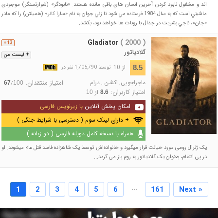
اند و مشغول نابود کردن آخرين انسان هاي باقي مانده هستند. «نابودگر» (شوارتسنگر) موجودي
ماشيني است که به سال 1984 فرستاده مي شود تا زني جوان به نام «سارا کانر» (هميلتن) را که مادر
«جان»، ناجي بشريت در جدال با روبات ها خواهد بود، بکشد.
Gladiator
( 2000 )
13+
گلادیاتور
+ لیست من
از 10
8.5
توسط 1,705,790 نفر در
ماجراجویی
,
اکشن
,
درام
امتیاز منتقدان:
/
67
100
امتیاز کاربران:
از
10
8.6
امکان پخش آنلاین
با زیرنویس فارسی
+ دارای لینک سوم ( دسترسی با شرایط جنگی )
همراه با نسخه کامل دوبله فارسی ( دو زبانه )
یک ژنرال رومی مورد خیانت قرار میگیرد و خانواده‌اش توسط یک شاهزاده فاسد قتل عام میشوند. او
در پی انتقام‌، بعنوان یک گلادیاتور به روم باز می گردد...
...
1
2
3
4
5
6
161
Next »