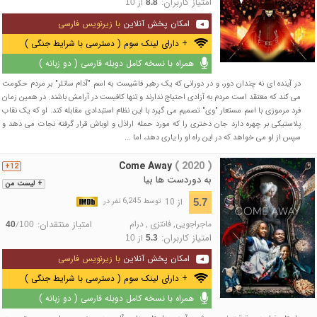
امتیاز کاربران:
از
10
8.8
امکان پخش آنلاین
با زیرنویس فارسی
+ دارای لینک سوم ( دسترسی با شرایط جنگی )
همراه با نسخه کامل دوبله فارسی ( دو زبانه )
در آینده ای نه چندان دور، و در دورانی که یک رهبر فاشیست به اسم "آدام ساتلر" بر مردم حکومت
می کند که معتقد است مردم به آزادی احتیاج ندارند و تنها کافیست در آرامش باشند. در همین زمان
فرد مرموزی با اسم مستعار "وی" تصمیم می گیرد با این نظام استبدادی مقابله کند. او که یک نقاب
پلاستیکی بر چهره دارد جان دختری را که مورد حمله اراذل و اوباش قرار گرفته نجات می دهد و
سپس از او می خواهد که در این راه او را یاری دهد، اما ...
Come Away
( 2020 )
12+
به دوردست ها بیا
+ لیست من
از 10
5.7
توسط 6,245 نفر در
ماجراجویی
,
فانتزی
,
درام
امتیاز منتقدان:
/
40
100
امتیاز کاربران:
از
10
5.3
امکان پخش آنلاین
با زیرنویس فارسی
+ دارای لینک سوم ( دسترسی با شرایط جنگی )
همراه با نسخه کامل دوبله فارسی ( دو زبانه )