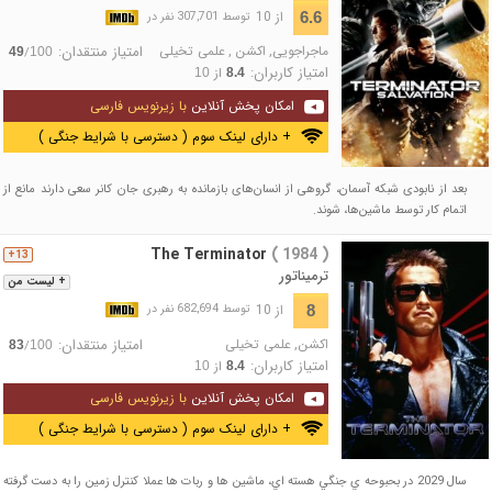
از 10
6.6
توسط 307,701 نفر در
ماجراجویی
,
اکشن
,
علمی تخیلی
امتیاز منتقدان:
/
49
100
امتیاز کاربران:
از
10
8.4
امکان پخش آنلاین
با زیرنویس فارسی
+ دارای لینک سوم ( دسترسی با شرایط جنگی )
بعد از نابودی شبکه آسمان، گروهی از انسان‌های بازمانده به رهبری جان کانر سعی دارند مانع از
اتمام کار توسط ماشین‌ها، شوند.
The Terminator
( 1984 )
13+
ترمیناتور
+ لیست من
از 10
8
توسط 682,694 نفر در
اکشن
,
علمی تخیلی
امتیاز منتقدان:
/
83
100
امتیاز کاربران:
از
10
8.4
امکان پخش آنلاین
با زیرنویس فارسی
+ دارای لینک سوم ( دسترسی با شرایط جنگی )
سال 2029 در بحبوحه ي جنگي هسته اي، ماشين ها و ربات ها عملا کنترل زمين را به دست گرفته