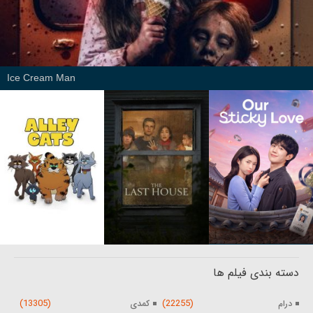
Ice Cream Man
دسته بندی فیلم ها
(13305)
(22255)
درام
کمدی