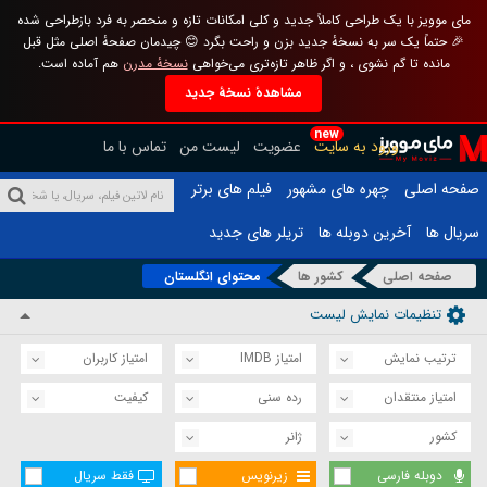
مای موویز با یک طراحی کاملاً جدید و کلی امکانات تازه و منحصر به فرد بازطراحی شده
🎉 حتماً یک سر به نسخهٔ جدید بزن و راحت بگرد 😊 چیدمان صفحهٔ اصلی مثل قبل
مانده تا گم نشوی ، و اگر ظاهر تازه‌تری می‌خواهی
نسخهٔ مدرن
هم آماده است.
مشاهدهٔ نسخهٔ جدید
new
ورود به سایت
عضویت
لیست من
تماس با ما
صفحه اصلی
چهره های مشهور
فیلم های برتر
سریال ها
آخرین دوبله ها
تریلر های جدید
صفحه اصلی
کشور ها
محتوای انگلستان
تنظیمات نمایش لیست
ترتیب نمایش
امتیاز IMDB
امتیاز کاربران
امتیاز منتقدان
رده سنی
کیفیت
کشور
ژانر
دوبله فارسی
زیرنویس
فقط سریال