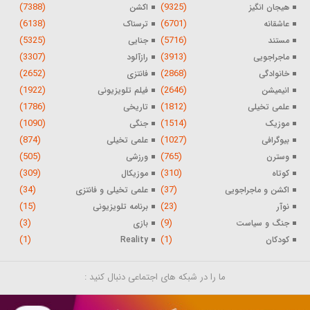
(7388)
(9325)
هیجان انگیز
اکشن
(6138)
(6701)
عاشقانه
ترسناک
(5325)
(5716)
مستند
جنایی
(3307)
(3913)
ماجراجویی
رازآلود
(2652)
(2868)
خانوادگی
فانتزی
(1922)
(2646)
انیمیشن
فیلم تلویزیونی
(1786)
(1812)
علمی تخیلی
تاریخی
(1090)
(1514)
موزیک
جنگی
(874)
(1027)
بیوگرافی
علمی تخیلی
(505)
(765)
وسترن
ورزشی
(309)
(310)
کوتاه
موزیکال
(34)
(37)
اکشن و ماجراجویی
علمی تخیلی و فانتزی
(15)
(23)
نوآر
برنامه تلویزیونی
(3)
(9)
جنگ و سیاست
بازی
(1)
(1)
کودکان
Reality
ما را در شبکه های اجتماعی دنبال کنید :