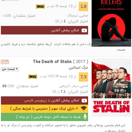
از 10
1.8
توسط 35 نفر در
جنایی
,
ترسناک
امتیاز منتقدان:
/
-
100
امتیاز کاربران:
از
10
2
امکان پخش آنلاین
روزی روزگاری، یک پسر و یک دختر با هم ملاقات کردند. آن‌ها عاشق شکنجه، درد و فریاد کشیدن
هستند.
The Death of Stalin
( 2017 )
17+
مرگ استالین
+ لیست من
از 10
7.3
توسط 125,738 نفر در
کمدی
,
درام
,
تاریخی
امتیاز منتقدان:
/
88
100
امتیاز کاربران:
از
10
7.1
امکان پخش آنلاین
با زیرنویس فارسی
+ دارای لینک سوم ( دسترسی با شرایط جنگی )
همراه با نسخه کامل دوبله فارسی ( دو زبانه )
این فیلم واپسین روزهای رهبر شوروی سابق را به تصویر میکشد و آشوب رژیم پس از مرگ او را به
نمایش میدهد و ...