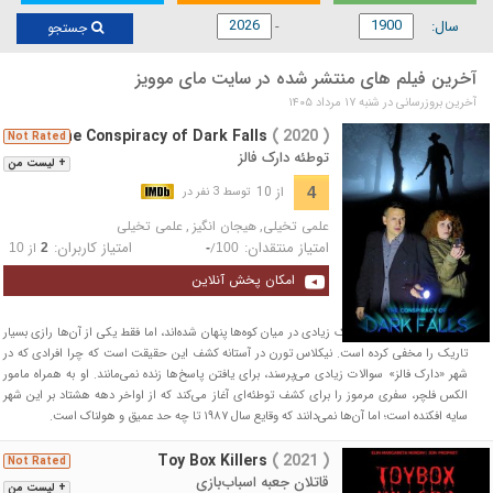
سال:
جستجو
آخرین فیلم های منتشر شده در سایت مای موویز
آخرین بروزرسانی در شنبه ۱۷ مرداد ۱۴۰۵
The Conspiracy of Dark Falls
( 2020 )
Not Rated
توطئه دارک فالز
+ لیست من
از 10
4
توسط 3 نفر در
علمی تخیلی
,
هیجان انگیز
,
علمی تخیلی
امتیاز منتقدان:
امتیاز کاربران:
/
از
10
2
-
100
امکان پخش آنلاین
دهکده‌ها و شهرهای کوچک زیادی در میان کوه‌ها پنهان شده‌اند، اما فقط یکی از آن‌ها رازی بسیار
تاریک را مخفی کرده است. نیکلاس تورن در آستانه کشف این حقیقت است که چرا افرادی که در
شهر «دارک فالز» سوالات زیادی می‌پرسند، برای یافتن پاسخ‌ها زنده نمی‌مانند. او به همراه مامور
الکس فلچر، سفری مرموز را برای کشف توطئه‌ای آغاز می‌کند که از اواخر دهه هشتاد بر این شهر
سایه افکنده است؛ اما آن‌ها نمی‌دانند که وقایع سال ۱۹۸۷ تا چه حد عمیق و هولناک است.
Toy Box Killers
( 2021 )
Not Rated
قاتلان جعبه اسباب‌بازی
+ لیست من