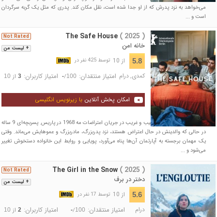
می‌خواهد به نزد پدرش که از او جدا شده است، نقل مکان کند. پدری که مثل یک گربه سرگردان
است و ...
The Safe House
( 2025 )
Not Rated
خانه امن
+ لیست من
از 10
5.8
توسط 425 نفر در
کمدی
,
درام
امتیاز منتقدان:
امتیاز کاربران:
/
از
10
3
-
100
امکان پخش آنلاین
با زیرنویس انگلیسی
تصویری از یک خانواده عجیب و غریب در جریان اعتراضات مه 1968 در پاریس. پسربچه‌ای 9 ساله
در حالی که والدینش در حال اعتراض هستند، نزد پدربزرگ، مادربزرگ و عموهایش می‌ماند. وقتی
یک مهمان برجسته به آپارتمان آن‌ها پناه می‌آورد، پویایی و روابط این خانواده دستخوش تغییر
می‌شود و ...
The Girl in the Snow
( 2025 )
Not Rated
دختر در برف
+ لیست من
از 10
5.6
توسط 17 نفر در
درام
امتیاز منتقدان:
امتیاز کاربران:
/
از
10
2
-
100