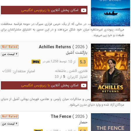
امکان پخش آنلاین
با زیرنویس انگلیسی
دو مرد از نسل‌های مختلف، در حالی که از یک خرس فراری سیرک در حومه فرانسه محافظت
می‌کنند، پیوندی غیرمنتظره میان خود شکل می‌دهند و در این مسیر، به اشتیاق مشترکشان برای
طبیعت و خرد پی می‌برند.
Achilles Returns
( 2026 )
Not Rated
بازگشت آشیل
+ لیست من
از 10
5.3
توسط 1,258 نفر در
فانتزی
,
اکشن
,
عاشقانه
امتیاز منتقدان:
/
-
100
امتیاز کاربران:
از
10
5
امکان پخش آنلاین
با زیرنویس انگلیسی
پس از سال‌ها، با کمک تتیس و مذاکرات میان زئوس و هادس، قهرمان یونانی آشیل از دنیای
مردگان آزاد شده و وارد دنیای مدرن می‌شود.
The Fence
( 2026 )
Not Rated
حصار
+ لیست من