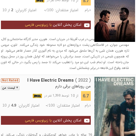
از 10
5.7
توسط 248 نفر در
درام
امتیاز منتقدان:
امتیاز کاربران:
/
از
10
2
-
100
امکان پخش آنلاین
با زیرنویس فارسی
یک پروژه بزرگ خدمات عمومی در غرب آفریقا در جریان است. هورن، مدیر کارگاه ساختمانی و کال،
مهندس جوان، در اقامتگاهی پشت دروازه‌های دو لایه محوطه خود زندگی می‌کنند. لئون، عروس
تازه هورن، همان شبی به آن‌ها ملحق می‌شود که مردی به نام آلبوری کنار حصار ظاهر می‌شود. او
که همچون شبحی در تاریکی است، جسد برادرش را می‌خواهد که اوایل همان روز در محل پروژه
جان باخته است. او تمام شب این دو مرد را تعقیب می‌کند تا جسد را پس بگیرد، در حالی که لئون
شاهد وقوع این فاجعه در برابر چشمانش است.
I Have Electric Dreams
( 2022 )
Not Rated
من رویاهای برقی دارم
+ لیست من
از 10
6.7
توسط 1,398 نفر در
درام
امتیاز منتقدان:
امتیاز کاربران:
/
از
10
4.9
-
100
امکان پخش آنلاین
با زیرنویس فارسی
فیلم داستان "اوا" دختری 16 ساله با مادر، خواهر کوچکترش و گربه‌شان زندگی می‌کند. او