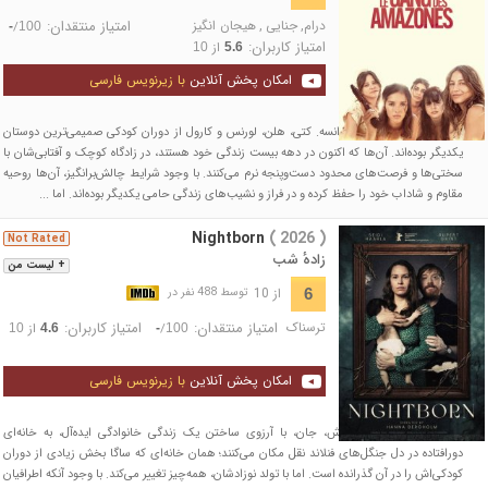
درام
,
جنایی
,
هیجان انگیز
امتیاز منتقدان:
/
-
100
امتیاز کاربران:
از
10
5.6
امکان پخش آنلاین
با زیرنویس فارسی
اوایل دهه ۱۹۹۰، جنوب فرانسه. کتی، هلن، لورنس و کارول از دوران کودکی صمیمی‌ترین دوستان
یکدیگر بوده‌اند. آن‌ها که اکنون در دهه بیست زندگی خود هستند، در زادگاه کوچک و آفتابی‌شان با
سختی‌ها و فرصت‌های محدود دست‌وپنجه نرم می‌کنند. با وجود شرایط چالش‌برانگیز، آن‌ها روحیه
مقاوم و شاداب خود را حفظ کرده و در فراز و نشیب‌های زندگی حامی یکدیگر بوده‌اند. اما ...
Nightborn
( 2026 )
Not Rated
زادهٔ شب
+ لیست من
از 10
6
توسط 488 نفر در
ترسناک
امتیاز منتقدان:
امتیاز کاربران:
/
از
10
4.6
-
100
امکان پخش آنلاین
با زیرنویس فارسی
ساگا و همسر بریتانیایی‌اش، جان، با آرزوی ساختن یک زندگی خانوادگی ایده‌آل، به خانه‌ای
دورافتاده در دل جنگل‌های فنلاند نقل مکان می‌کنند؛ همان خانه‌ای که ساگا بخش زیادی از دوران
کودکی‌اش را در آن گذرانده است. اما با تولد نوزادشان، همه‌چیز تغییر می‌کند. با وجود آنکه اطرافیان