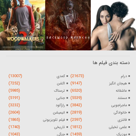
دسته بندی فیلم ها
(13007)
(21673)
درام
کمدی
(7252)
(9147)
هیجان انگیز
اکشن
(5985)
(6520)
عاشقانه
ترسناک
(5191)
(5539)
مستند
جنایی
(3232)
(3842)
ماجراجویی
رازآلود
(2604)
(2819)
خانوادگی
انیمیشن
(1865)
(2597)
فانتزی
فیلم تلویزیونی
(1740)
(1812)
علمی تخیلی
تاریخی
(1043)
(1459)
موزیک
جنگی