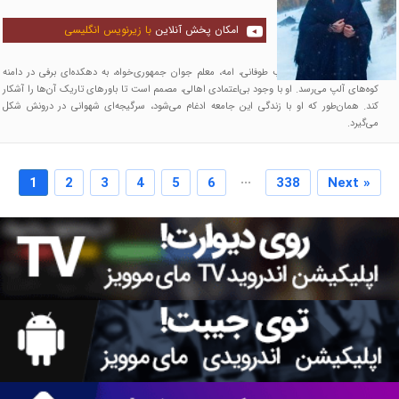
امکان پخش آنلاین
با زیرنویس انگلیسی
در سال ۱۸۹۹، در یک شب طوفانی، امه، معلم جوان جمهوری‌خواه، به دهکده‌ای برفی در دامنه‌
کوه‌های آلپ می‌رسد. او با وجود بی‌اعتمادی اهالی، مصمم است تا باورهای تاریک آن‌ها را آشکار
کند. همان‌طور که او با زندگی این جامعه ادغام می‌شود، سرگیجه‌ای شهوانی در درونش شکل
می‌گیرد.
...
1
2
3
4
5
6
338
Next »