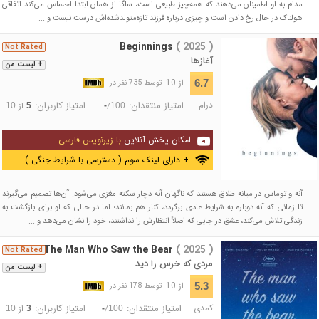
مدام به او اطمینان می‌دهند که همه‌چیز طبیعی است، ساگا از همان ابتدا احساس می‌کند اتفاقی
هولناک در حال رخ دادن است و چیزی درباره فرزند تازه‌متولدشده‌اش درست نیست و ...
Beginnings
( 2025 )
Not Rated
آغازها
+ لیست من
از 10
6.7
توسط 735 نفر در
درام
امتیاز منتقدان:
امتیاز کاربران:
/
از
10
5
-
100
امکان پخش آنلاین
با زیرنویس فارسی
+ دارای لینک سوم ( دسترسی با شرایط جنگی )
آنه و توماس در میانه طلاق هستند که ناگهان آنه دچار سکته مغزی می‌شود. آن‌ها تصمیم می‌گیرند
تا زمانی که آنه دوباره به شرایط عادی برگردد، کنار هم بمانند؛ اما در حالی که او برای بازگشت به
زندگی تلاش می‌کند، عشق در جایی که اصلاً انتظارش را نداشتند، خود را نشان می‌دهد و ...
The Man Who Saw the Bear
( 2025 )
Not Rated
مردی که خرس را دید
+ لیست من
از 10
5.3
توسط 178 نفر در
کمدی
امتیاز منتقدان:
امتیاز کاربران:
/
از
10
3
-
100