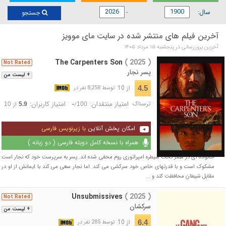
سال:
جستجو
آخرین فیلم های منتشر شده در سایت مای موویز
آخرین بروزرسانی در پنجشنبه ۱۵ مرداد ۱۴۰۵
The Carpenters Son
( 2025 )
Not Rated
پسر نجار
+ لیست من
از 10
4.5
توسط 8,258 نفر در
ترسناک
امتیاز منتقدان:
امتیاز کاربران:
/
از
10
5.9
-
100
امکان پخش آنلاین
با زیرنویس فارسی
همراه با نسخه کامل دوبله فارسی ( دو زبانه )
خانواده ای در مصر تحت سیطره امپراتوری روم مخفی شده اند. پسر به سرپرست خود که نجار است
مشکوک است و با قدرتهای خاص خود سرکشی می کند. اما نجار سعی می کند با ایمانش از او در
مقابل شیطان محافظت کند و ...
Unsubmissives
( 2025 )
Not Rated
سرکشان
+ لیست من
از 10
6.4
توسط 285 نفر در