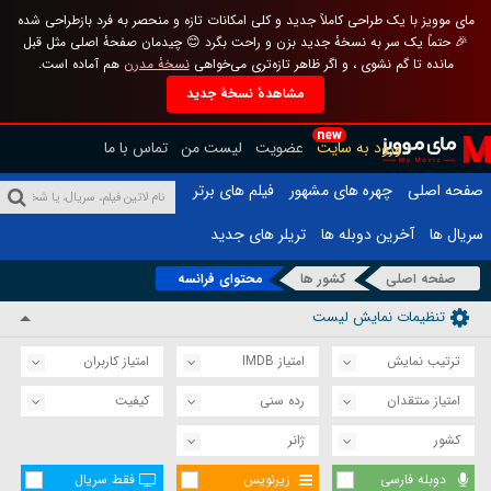
مای موویز با یک طراحی کاملاً جدید و کلی امکانات تازه و منحصر به فرد بازطراحی شده
🎉 حتماً یک سر به نسخهٔ جدید بزن و راحت بگرد 😊 چیدمان صفحهٔ اصلی مثل قبل
مانده تا گم نشوی ، و اگر ظاهر تازه‌تری می‌خواهی
نسخهٔ مدرن
هم آماده است.
مشاهدهٔ نسخهٔ جدید
new
ورود به سایت
عضویت
لیست من
تماس با ما
صفحه اصلی
چهره های مشهور
فیلم های برتر
سریال ها
آخرین دوبله ها
تریلر های جدید
صفحه اصلی
کشور ها
محتوای فرانسه
تنظیمات نمایش لیست
ترتیب نمایش
امتیاز IMDB
امتیاز کاربران
امتیاز منتقدان
رده سنی
کیفیت
کشور
ژانر
دوبله فارسی
زیرنویس
فقط سریال