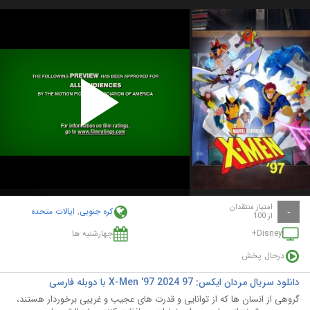
Play
Video
امتیاز منتقدان
کره جنوبی
,
ایالات متحده
-
از 100
Disney+
چهارشنبه ها
درحال پخش
دانلود سریال مردان ایکس: 97 X-Men '97 2024 با دوبله فارسی
گروهی از انسان ها که از توانایی و قدرت های عجیب و غریبی برخوردار هستند،