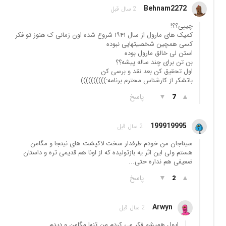
Behnam2272
2 سال قبل
چییی؟؟!
کمیک های مارول از سال ۱۹۴۱ شروع شده اون زمانی ک هنوز تو فکر
کسی همچین شخصیتهایی نبوده
استن لی خالق مارول بوده
بن تن برای چند ساله پیشه؟؟
اول تحقیق کن بعد نقد و برسی کن
باتشکر از کارشناس محترم برنامه:))))))))))
▲
▼
پاسخ
7
199919995
2 سال قبل
سیناجان من خودم طرفدار سخت لاکپشت های نینجا و مگامن
هستم ولی این اثر یه بازتولیده که از اونا هم قدیمی تره و داستان
ضعیفی هم نداره حتی...
▲
▼
پاسخ
2
Arwyn
2 سال قبل
ایول ھمیشھ فکر می کردم من تنها مگامن و دیدم