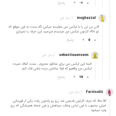
▲
▼
پاسخ
-1
moghazzal
2 سال قبل
الان بن تن را با ایکس من مقایسه میکنی اگه سنت به اون موقع که
تو vhs کارتون ایکس من میدیدم میرسید این حرف را نمیزدی
▲
▼
پاسخ
0
sebastiaaanseon
2 سال قبل
البته این ایکس من برای مناطق محروم ، سنت کفاف نمیده
ایکس من واقعیو که قبلا ساختن دیده باشی فک کنم
▲
▼
پاسخ
10
Fariiisoliii
2 سال قبل
آقا حالا که حرف کارتون قدیمی شد زرو رو یادتون رفت یکی از قهرمانی
خیلی محبوب با اون لباس ونقاب سیاهش و اون جمله همیشگی که زرو
وارد میشود