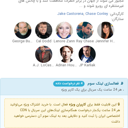
مجبور می شوند از جهان در برابر خطرات محافظت کنند و با چالش های
غیرمنتظره ای روبرو شوند و ...
کارگردانی:
Chase Conley
,
Jake Castorena
ستارگان:
George Buza
Cal Dodd
Lenore Zann
Ray Chase
Jennifer Hale
A.J. LoCascio
Adrian Hough
JP Karliak
📡 فعالسازی لینک سوم
4 نفر درخواست داده
، هر 24 ساعت یک سریال برای یک کاربر ویژه
🔒 این قابلیت فقط برای
کاربران ویژه
فعال است. با خرید اشتراک ویژه می‌توانید
هر 24 ساعت یک‌بار درخواست همگام‌سازی لینک‌های این سریال با CDN
اختصاصی ایران را ثبت کنید و دقایقی بعد به لینک سوم آن دسترسی خواهید
داشت