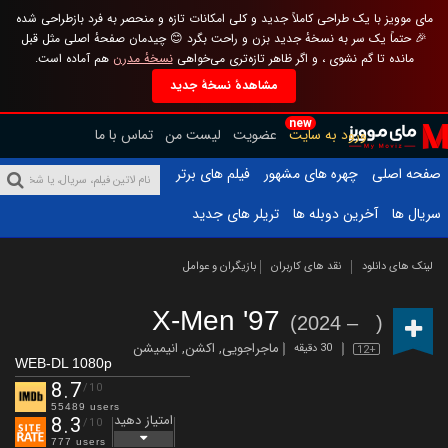
مای موویز با یک طراحی کاملاً جدید و کلی امکانات تازه و منحصر به فرد بازطراحی شده
🎉 حتماً یک سر به نسخهٔ جدید بزن و راحت بگرد 😊 چیدمان صفحهٔ اصلی مثل قبل
مانده تا گم نشوی ، و اگر ظاهر تازه‌تری می‌خواهی
نسخهٔ مدرن
هم آماده است.
مشاهدهٔ نسخهٔ جدید
new
ورود به سایت
عضویت
لیست من
تماس با ما
صفحه اصلی
چهره های مشهور
فیلم های برتر
سریال ها
آخرین دوبله ها
تریلر های جدید
لینک های دانلود
نقد های کاربران
بازیگران و عوامل
X-Men '97
(2024 – )
ماجراجویی
,
اکشن
,
انیمیشن
30 دقیقه
12+
WEB-DL 1080p
8.7
/10
55489 users
امتیاز دهید
8.3
/10
777 users