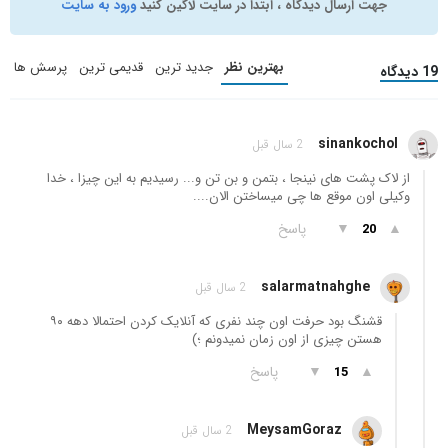
جهت ارسال دیدگاه ، ابتدا در سایت لاگین کنید
ورود به سایت
بهترین نظر
جدید ترین
قدیمی ترین
پرسش ها
19 دیدگاه
sinankochol
2 سال قبل
از لاک پشت های نینجا ، بتمن و بن تن و... رسیدیم به این چیزا ، خدا
وکیلی اون موقع ها چی میساختن الان....
▲
▼
پاسخ
20
salarmatnahghe
2 سال قبل
قشنگ بود حرفت اون چند نفری که آنلایک کردن احتمالا دهه ۹۰
هستن چیزی از اون زمان نمیدونم ؛)
▲
▼
پاسخ
15
MeysamGoraz
2 سال قبل