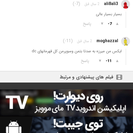
(-7)
ali8ali3
2 سال قبل
بسیار بسیار عالی
▲
▼
پاسخ
-7
(-11)
moghazzal
2 سال قبل
ایکس من میرزه به صدتا بتمن وسوپرمن کل قهرمانهای dc
▲
▼
پاسخ
-11
فیلم های پیشنهادی و مرتبط