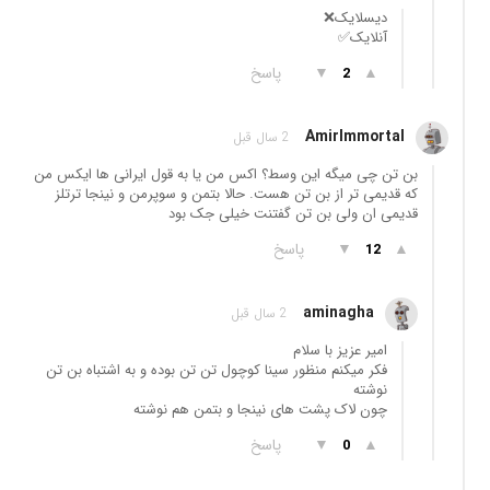
دیسلایک❌️
آنلایک✅
▲
▼
پاسخ
2
AmirImmortal
2 سال قبل
بن تن چی میگه این وسط؟ اکس من یا به قول ایرانی ها ایکس من
که قدیمی تر از بن تن هست. حالا بتمن و سوپرمن و نینجا ترتلز
قدیمی ان ولی بن تن گفتنت خیلی جک بود
▲
▼
پاسخ
12
aminagha
2 سال قبل
امیر عزیز با سلام
فکر میکنم منظور سینا کوچول تن تن بوده و به اشتباه بن تن
نوشته
چون لاک پشت های نینجا و بتمن هم نوشته
▲
▼
پاسخ
0