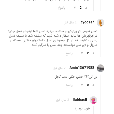
▲
▼
پاسخ
2
ayoosef
2 سال قبل
نسل قدیمی تر پینوکیو و سندباد میدید نسل شما نینجا و نسل جدید
تر ابرقهرمان ها نباید انتظار داشته شید که سلیقه شما با سلیقه نسل
بعدی مشابه باشد در کل نوجوانان دنبال داستانهای فانتزی هستند و
مارول و دی سی توانستند چند نسل را سرگرم کنند
▲
▼
پاسخ
2
Amin13671988
2 سال قبل
بن تن؟؟؟ خیلی جکی سینا کچل
▲
▼
پاسخ
0
llabbasll
2 سال قبل
خوب بود :)