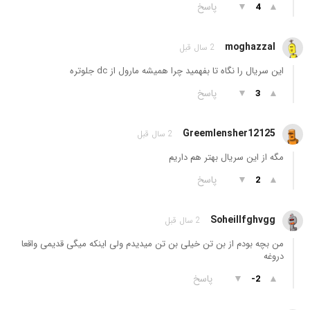
▲
▼
پاسخ
4
moghazzal
2 سال قبل
این سریال را نگاه تا بفهمید چرا همیشه مارول از dc جلوتره
▲
▼
پاسخ
3
Greemlensher12125
2 سال قبل
مگه از این سریال بهتر هم داریم
▲
▼
پاسخ
2
Soheillfghvgg
2 سال قبل
من بچه بودم از بن تن خیلی بن تن میدیدم ولی اینکه میگی قدیمی واقعا
دروغه
▲
▼
پاسخ
-2