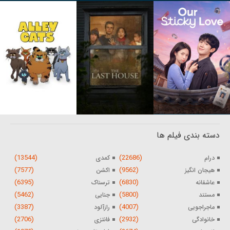
دسته بندی فیلم ها
(13544)
(22686)
درام
کمدی
(7577)
(9562)
هیجان انگیز
اکشن
(6395)
(6830)
عاشقانه
ترسناک
(5462)
(5800)
مستند
جنایی
(3387)
(4007)
ماجراجویی
رازآلود
(2706)
(2932)
خانوادگی
فانتزی