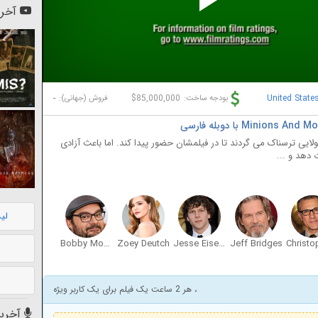
Pl
آخری
Vi
-
$85,000,000
United State
بودجه ساخت:
فروش (جهانی):
لایی ترسناک می گردند تا در فیلمشان حضور پیدا کند. اما باعث آزادی
 دهد و ...
لی
Bobby Moynihan
Zoey Deutch
Jesse Eisenberg
Jeff Bridges
، هر 2 ساعت یک فیلم برای یک کاربر ویژه
آخرین