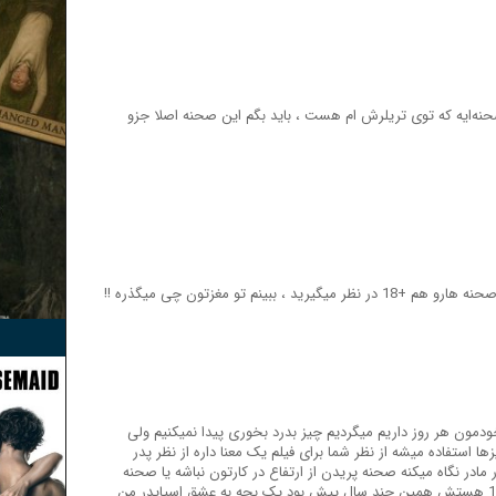
 از صحنه مثبت ۱۸ همین صحنه‌ایه که توی تریلرش ام هست ، باید بگم این صحنه اصلا جزو
 ببینم تو مغزتون چی میگذره !!
مون هر روز داریم میگردیم چیز بدرد بخوری پیدا نمیکنیم ولی
خیلی چیزها استفاده میشه از نظر شما برای فیلم یک معنا داره از نظر پدر
 مادر نگاه میکنه صحنه پریدن از ارتفاع در کارتون نباشه یا صحنه
پرواز براشون این صحنه ها +18 هستش همین چند سال پیش بود یک بچه به عشق اسپایدر من