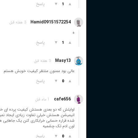
▲
▼
پاسخ
1
Hamid09151572254
3 هفته قبل
ه
▲
▼
پاسخ
1
Masy13
3 هفته قبل
عالی بود ممنون منتظر کیفیت خوبش هستم
▲
▼
پاسخ
0
cafe656
1 ماه قبل
اوایلش که دو بعدی هستش کیفیت پرده ای خوب
انیمیشن هستش خیلی تفاوت زیادی ایجاد نمیکنه
اون ادم تک چشمیه
▲
▼
پاسخ
0