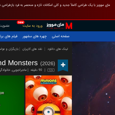
 چیدمان صفحهٔ اصلی مثل قبل مانده تا گم نشوی ، و اگر ظاهر تازه‌تری می‌خواهی
new
عضویت
ورود به سایت
یلم های برتر
چهره های مشهور
صفحه اصلی
ازیگران و عوامل
نقد های کاربران
لینک های دانلود
nd Monsters
(2026)
انوادگی
,
ماجراجویی
90 دقیقه
12+