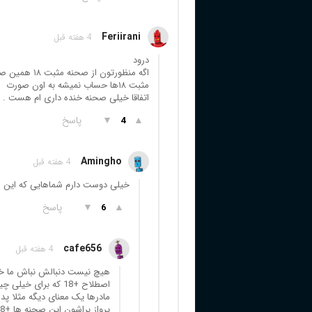
Feriirani
4 هفته قبل
درود
اگه منظورتون
مثبت ۱۸ها حساب نمیشه به اون صورت
اتفاقا خیلی صحنه خنده داری ام هست .
▲
▼
پاسخ
4
Amingho
4 هفته قبل
خیلی دوست دارم شماهایی که این صحنه هارو هم +18 در نظر میگیرید ،
▲
▼
پاسخ
6
cafe656
4 هفته قبل
هیچ نیست دنبالش نباش ما خود
اصطلاح +18 که برای 
مادرها یک معنای دیگه مثلا پدر