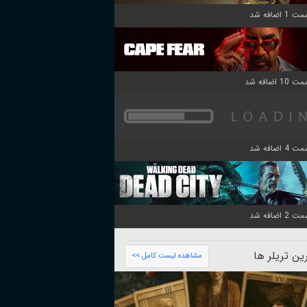
ن تریلر ها
مشاهده لیست کامل >>