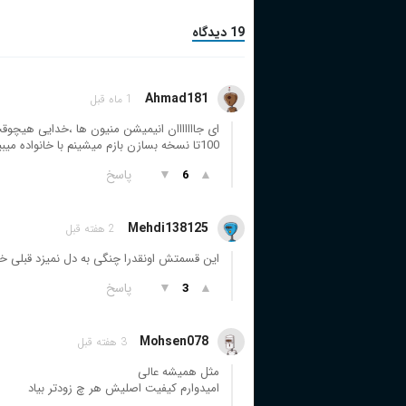
19 دیدگاه
Ahmad181
1 ماه قبل
ای جااااااان انیمیشن منیون ها ،خدایی هیچوق
100تا نسخه بسازن بازم میشینم با خانواده میبینم
▲
▼
پاسخ
6
Mehdi138125
2 هفته قبل
این قسمتش اونقدرا چنگی به دل نمیزد قبلی خی
▲
▼
پاسخ
3
Mohsen078
3 هفته قبل
مثل همیشه عالی
امیدوارم کیفیت اصلیش هر چ زودتر بیاد