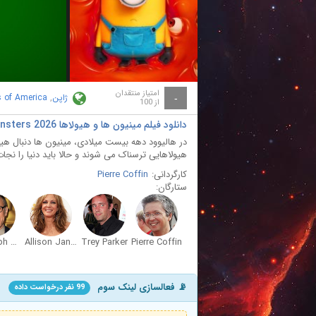
ay
deo
امتیاز منتقدان
ژاپن
,
s of America
-
از 100
دانلود فیلم مینیون‌ ها و هیولاها Minions And Monsters 2026 با دوبله فارسی
در هالیوود دهه بیست میلادی، مینیون ها دنبال هیو
هیولاهایی ترسناک می شوند و حالا باید دنیا را نجات
کارگردانی:
Pierre Coffin
ستارگان:
Christoph Waltz
Allison Janney
Trey Parker
Pierre Coffin
📡 فعالسازی لینک سوم
99 نفر درخواست داده