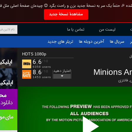
تازه و منحصر به فرد بازطراحی شده 🎉 حتماً یک سر به نسخهٔ جدید بزن و راحت بگرد 
مشاهدهٔ نسخهٔ جدید
تماس با ما
لیست من
تریلر های جدید
آخرین دوبله ها
سریال ها
ف
HDTS 1080p
ب
6.6
/10
6358 users
Minions A
امتیاز دهید
8.6
/10
1453 users
فانتزی
,
خ