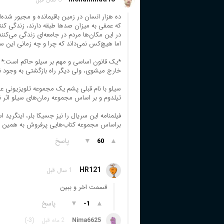
ده هزار انسان در زمین باقیمانده و مجبور شده‌
که عمقی به میزان صد‌ها طبقه دارند، زندگی کنن
در این مکان‌ها مردم در جامعه‌ای زندگی می‌کنند
اما هیچ‌کس نمی‌داند که چرا و چه زمانی این سی
*یک قانون اساسی و مهم بر سیلو حاکم است:* "
خارج میشوی، ولی دیگر راه بازگشتی به وجود ند
سیلو با نام قبلی پشم یک مجموعه تلویزیونی 
تیلدوم و بر اساس مجموعه رمان‌های سیلو اثر
فیلمنامه این سریال را نیز جسیکا بلر، اینگری
براساس مجموعه کتاب‌هایی پرفروش به همین نا
▲
▼
پاسخ
60
HR121
1 سال قبل
قسمت اخر و ببین
▲
▼
پاسخ
-1
Nima6625
2 ماه قبل
(-3)