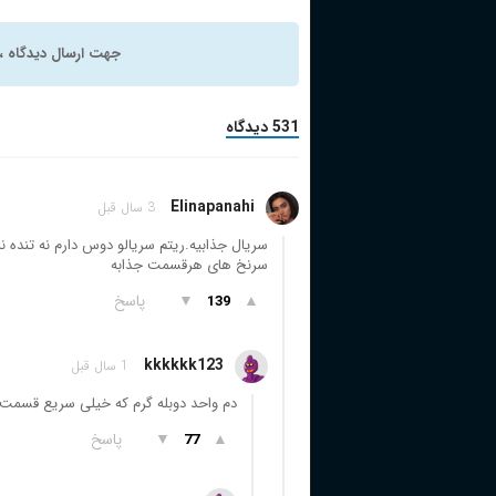
جهت ارسال دیدگاه ، 
531 دیدگاه
Elinapanahi
3 سال قبل
سرنخ های هرقسمت جذابه
▲
▼
پاسخ
139
kkkkkk123
1 سال قبل
دم واحد دوبله گرم که خیلی سریع قسمت یک
▲
▼
پاسخ
77