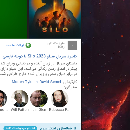
ay
deo
امتیاز منتقدان
ایالات متحده
-
از 100
دانلود سریال سیلو Silo 2023 با دوبله فارسی
داستان سریال در زمان آینده و در دنیایی ویران ش
پیکر در اعماق زمین زندگی می‌کنند. این سیلو دارای
در برابر دنیای سمی و ویران شده خارج طراحی شده، ا
کارگردانی:
David Semel
,
Morten Tyldum
ستارگان:
Ferdinand Kingsley
Will Patton
Iain Glen
Rebecca Ferguson
📡 فعالسازی لینک سوم
23 نفر درخواست داده