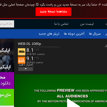
تازه و منحصر به فرد بازطراحی شده 🎉 حتماً یک سر به نسخهٔ جدید بزن و راحت بگرد 
مشاهدهٔ نسخهٔ جدید
تماس با ما
لیست من
تریلر های جدید
آخرین دوبله ها
سریال ها
ف
WEB-DL 1080p
ب
8.1
/10
218787 users
9.1
/10
39263 users
امتیاز دهید