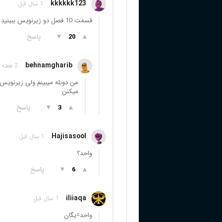
kkkkkk123
1 سال قبل
قسمت 10 فصل دو زیرنویس ببینید دوبله نمیفهمید اخرش رو
▲
▼
پاسخ
20
behnamgharib
2 هفته قبل
من دوبله میبینم ولی زیرنویس 
میکنن
▲
▼
پاسخ
3
Hajisasool
1 سال قبل
واحد؟
▲
▼
پاسخ
6
iliiaqa
1 سال قبل
واحد=یگان