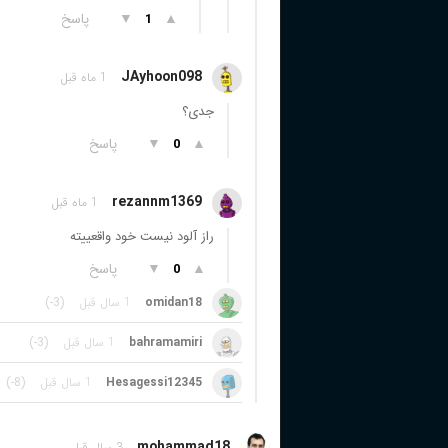
▲
▼
پاسخ
1
JAyhoon098
1 ماه قبل
جدی؟
▲
▼
پاسخ
0
rezannm1369
1 ماه قبل
راز آلود نیست خود واقعییته
▲
▼
پاسخ
0
omidan18
1 سال قبل
(-3)
bahramamiri
1 سال قبل
(-3)
Hesagessi12345
1 سال قبل
(-8)
mohammad18
3 سال قبل