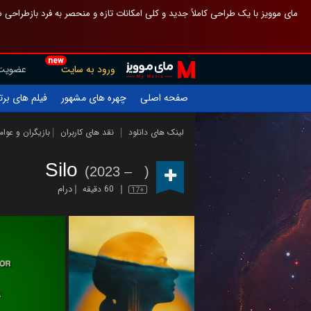
 چیدمان صفحهٔ اصلی مثل قبل مانده تا گم نشوی ، و اگر ظاهر تازه‌تری می‌خواهی
new
عضویت
ورود به سایت
یلم های برتر
چهره های مشهور
صفحه اصلی
ازیگران و عوامل
نقد های کاربران
لینک های دانلود
Silo
(2023 – )
درام
60 دقیقه
17+