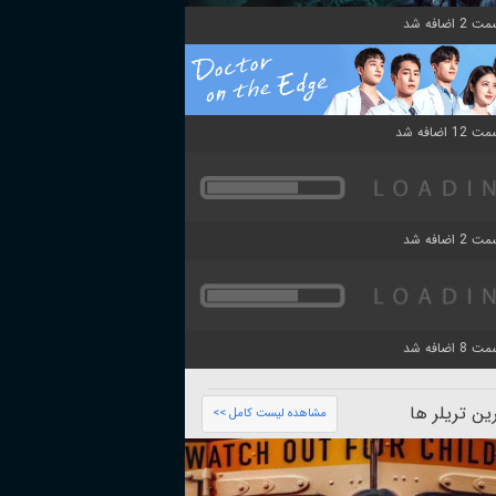
ن تریلر ها
مشاهده لیست کامل >>