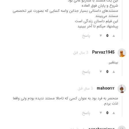
این یک مستند با سناریو عالی بود
شروع و پایان فوق العاده
مستندهای داستانی بسیار جذابن واسه کسایی که بصورت غیر تخصصی
مستند می‌بینند
این فیلم داستان زندگی است
پیشنهاد میکنم تا آخر ببینید
▲
▼
پاسخ
0
Parvaz1945
3 سال قبل
بینظیر.
▲
▼
پاسخ
0
mahoorrr
3 سال قبل
منحصر به فرد بود.به عنوان کسی که تاحالا مستند ندیده بودم ولی واقعا
لذت بردم.
▲
▼
پاسخ
0