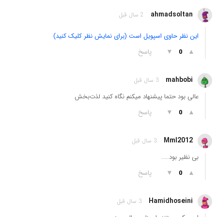
ahmadsoltan
2 سال قبل
این نظر حاوی اسپویل است (برای نمایش نظر کلیک کنید)
▲
▼
پاسخ
0
mahbobi
3 سال قبل
عالی بود حتما پیشنهاد میکنم نگاه کنید لذت‌بخش
▲
▼
پاسخ
0
Mml2012
3 سال قبل
بی نظیر بود....
▲
▼
پاسخ
0
Hamidhoseini
3 سال قبل