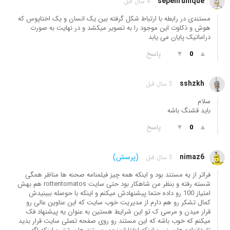
sepehrunique
4 سال قبل
مستندی در رابطه با ارتباط شکل گرفته بین یک انسان و یک اختاپوس که
هوش و ذکاوت این موجود را به تصویر میکشد و در نهایت به صورت
دراماتیک پایان می یابد
▲
▼
پاسخ
0
sshzkh
5 سال قبل
سلام
باید قشنگ باشه
▲
▼
پاسخ
0
nimaz6
(پرسش)
5 سال قبل
فراتر از یه مستند بود و اینکه همه چیز فیلمنامه صحنه ها مناظر همگی
شسته رفته و بنظر من شاهکار بود حتی سایت rottentomatos هم بهش
امتیاز 100 رو داده حتما پیشنهادش میکنم و اینکه با حوصله ببینیدش
کمال تشکر رو هم دارم از مدیریت خوب سایت که این عناوین عالی رو
قرار میدن و مرسی ک تو این شرایط هستین به عنوان یه پیشنهاد فک
میکنم که خوب باشه که این مستند رو روی صفحه تصلی سایت قرار بدید