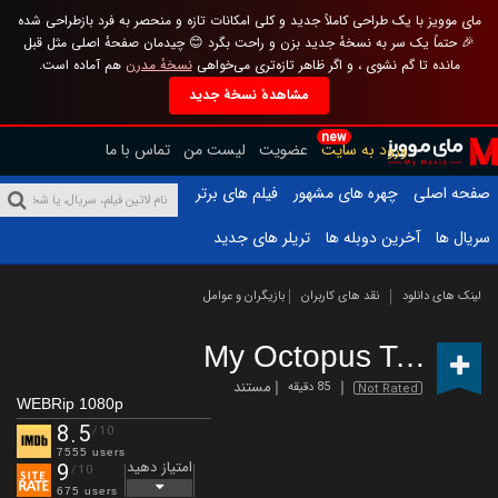
مای موویز با یک طراحی کاملاً جدید و کلی امکانات تازه و منحصر به فرد بازطراحی شده
🎉 حتماً یک سر به نسخهٔ جدید بزن و راحت بگرد 😊 چیدمان صفحهٔ اصلی مثل قبل
مانده تا گم نشوی ، و اگر ظاهر تازه‌تری می‌خواهی
نسخهٔ مدرن
هم آماده است.
مشاهدهٔ نسخهٔ جدید
new
ورود به سایت
عضویت
لیست من
تماس با ما
صفحه اصلی
چهره های مشهور
فیلم های برتر
سریال ها
آخرین دوبله ها
تریلر های جدید
لینک های دانلود
نقد های کاربران
بازیگران و عوامل
My Octopus Teacher
مستند
85 دقیقه
Not Rated
WEBRip 1080p
8.5
/10
7555 users
امتیاز دهید
9
/10
675 users