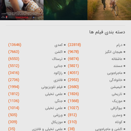
دسته بندی فیلم ها
(13646)
(22818)
درام
کمدی
(7663)
(9678)
هیجان انگیز
اکشن
(6553)
(6874)
عاشقانه
ترسناک
(5512)
(5821)
مستند
جنایی
(3416)
(4051)
ماجراجویی
رازآلود
(2736)
(2953)
خانوادگی
فانتزی
(1994)
(2680)
انیمیشن
فیلم تلویزیونی
(1812)
(1826)
تاریخی
علمی تخیلی
(1136)
(1568)
موزیک
جنگی
(1014)
(1027)
بیوگرافی
علمی تخیلی
(505)
(812)
وسترن
ورزشی
(309)
(310)
کوتاه
موزیکال
(35)
(38)
اکشن و ماجراجویی
علمی تخیلی و فانتزی