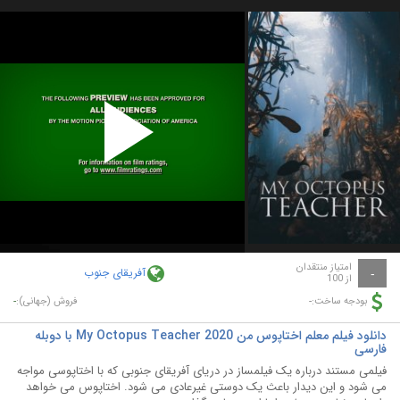
Play
Video
امتیاز منتقدان
آفریقای جنوب
-
از 100
-
-
بودجه ساخت:
فروش (جهانی):
دانلود فیلم معلم اختاپوس من My Octopus Teacher 2020 با دوبله
فارسی
فیلمی مستند درباره یک فیلمساز در دریای آفریقای جنوبی که با اختاپوسی مواجه
می شود و این دیدار باعث یک دوستی غیرعادی می شود. اختاپوس می خواهد