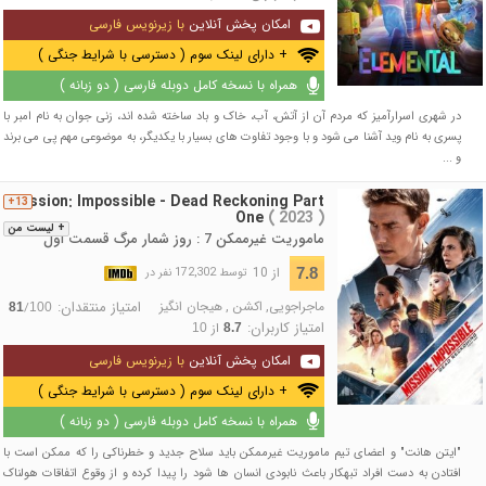
امکان پخش آنلاین
با زیرنویس فارسی
+ دارای لینک سوم ( دسترسی با شرایط جنگی )
همراه با نسخه کامل دوبله فارسی ( دو زبانه )
در شهری اسرارآمیز که مردم آن از آتش، آب، خاک و باد ساخته شده اند، زنی جوان به نام امبر با
پسری به نام وید آشنا می شود و با وجود تفاوت های بسیار با یکدیگر، به موضوعی مهم پی می برند
و ...
Mission: Impossible - Dead Reckoning Part
13+
One
( 2023 )
+ لیست من
ماموریت غیرممکن 7 : روز شمار مرگ قسمت اول
از 10
7.8
توسط 172,302 نفر در
ماجراجویی
,
اکشن
,
هیجان انگیز
امتیاز منتقدان:
/
81
100
امتیاز کاربران:
از
10
8.7
امکان پخش آنلاین
با زیرنویس فارسی
+ دارای لینک سوم ( دسترسی با شرایط جنگی )
همراه با نسخه کامل دوبله فارسی ( دو زبانه )
"ایتن هانت" و اعضای تیم ماموریت غیرممکن باید سلاح جدید و خطرناکی را که ممکن است با
افتادن به دست افراد تبهکار باعث نابودی انسان ها شود را پیدا کرده و از وقوع اتفاقات هولناک