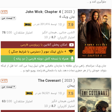
جلوگیری کنند و ...
John Wick: Chapter 4
( 2023 )
17+
جان ویک 4
+ لیست من
از 10
7.9
توسط 201,416 نفر در
اکشن
,
جنایی
,
هیجان انگیز
امتیاز منتقدان:
/
78
100
امتیاز کاربران:
از
10
8.7
امکان پخش آنلاین
با زیرنویس فارسی
+ دارای لینک سوم ( دسترسی با شرایط جنگی )
همراه با نسخه کامل دوبله فارسی ( دو زبانه )
جان ویک سرانجام راهی برای مقابله با سازمان مافیایی های تیبل پیدا می کند، اما قبل از اینکه
بتواند خودش را از هر خطری نجات دهد، باید با دشمنانی قدرتمند روبرو شود و ...
The Covenant
( 2023 )
17+
پیمان
+ لیست من
از 10
7.5
توسط 56,521 نفر در
اکشن
,
هیجان انگیز
امتیاز منتقدان:
/
63
100
امتیاز کاربران:
از
10
8.7