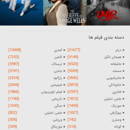
دسته بندی فیلم ها
(13008)
(21677)
درام
کمدی
(7253)
(9149)
هیجان انگیز
اکشن
(5987)
(6520)
عاشقانه
ترسناک
(5191)
(5539)
مستند
جنایی
(3234)
(3842)
ماجراجویی
رازآلود
(2604)
(2819)
خانوادگی
انیمیشن
(1866)
(2597)
فانتزی
فیلم تلویزیونی
(1740)
(1812)
علمی تخیلی
تاریخی
(1043)
(1459)
موزیک
جنگی
(822)
(1027)
بیوگرافی
علمی تخیلی
(505)
(742)
وسترن
ورزشی
(309)
(310)
کوتاه
موزیکال