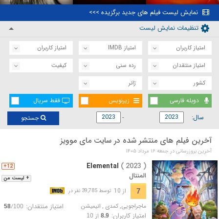
نمایش لیست فیلم های جدید برگزیده >>>
تنظیمات نمایش لیست
امتیاز کاربران
امتیاز IMDB
امتیاز کاربران
امتیاز منتقدان
رده سنی
کیفیت
کشور
ژانر
دوبله فارسی
زیرنویس
فقط سریال
سال:
جستجو
آخرین فیلم های منتشر شده در سایت مای موویز
آخرین بروزرسانی در جمعه ۱۶ مرداد ۱۴۰۵
Elemental
( 2023 )
12+
المنتال
+ لیست من
از 10
7
توسط 39,785 نفر در
ماجراجویی
,
کمدی
,
انیمیشن
امتیاز منتقدان:
/
58
100
امتیاز کاربران:
از
10
8.9