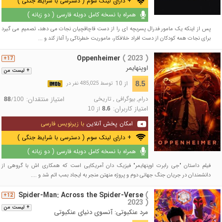
+ دارای لینک سوم ( دسترسی با شرایط جنگی )
همراه با نسخه کامل دوبله فارسی ( دو زبانه )
پس از اینکه یک مامور فدرال پسربچه ای را از دست قاچاقچیان نجات می دهد، تصمیم می گیرد
برای نجات همه کودکان از دست افراد خلافکار، ماموریت خطرناکی را آغاز کند و ...
Oppenheimer
( 2023 )
17+
اوپنهایمر
+ لیست من
از 10
8.5
توسط 485,025 نفر در
درام
,
بیوگرافی
,
تاریخی
امتیاز منتقدان:
/
88
100
امتیاز کاربران:
از
10
8.6
امکان پخش آنلاین
با زیرنویس فارسی
+ دارای لینک سوم ( دسترسی با شرایط جنگی )
همراه با نسخه کامل دوبله فارسی ( دو زبانه )
فیلم داستان "جی رابرت اوپنهایمر" فیزیک دان آمریکایی است که همکاری اش با گروهی از
دانشمندان در جریان جنگ جهانی دوم و پروژه منهتن منجر به ایجاد بمب اتم شد و ....
Spider-Man: Across the Spider-Verse
(
12+
2023 )
+ لیست من
مرد عنکبوتی: آنسوی دنیای عنکبوتی