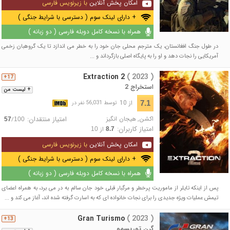
امکان پخش آنلاین
با زیرنویس فارسی
+ دارای لینک سوم ( دسترسی با شرایط جنگی )
همراه با نسخه کامل دوبله فارسی ( دو زبانه )
در طول جنگ افغانستان، یک مترجم محلی جان خود را به خطر می اندازد تا یک گروهبان زخمی
آمریکایی را نجات دهد و او را به پایگاه اصلی بازگرداند و ...
Extraction 2
( 2023 )
17+
استخراج 2
+ لیست من
از 10
7.1
توسط 56,031 نفر در
اکشن
,
هیجان انگیز
امتیاز منتقدان:
/
57
100
امتیاز کاربران:
از
10
8.7
امکان پخش آنلاین
با زیرنویس فارسی
+ دارای لینک سوم ( دسترسی با شرایط جنگی )
همراه با نسخه کامل دوبله فارسی ( دو زبانه )
پس از اینکه تایلر از ماموریت پرخطر و مرگبار قبلی خود جان سالم به در می برد، به همراه اعضای
تیمش عملیات ویژه جدیدی را برای نجات خانواده ای که به اسارت گرفته شده اند، آغاز می کند و ...
Gran Turismo
( 2023 )
13+
گرن توریسمو