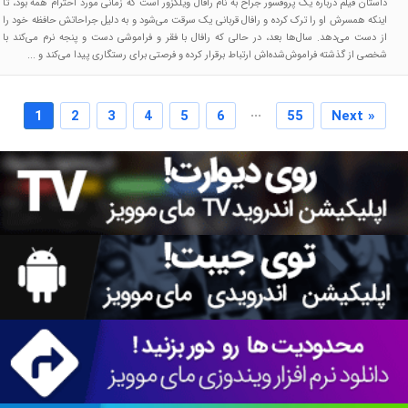
داستان فیلم درباره یک پروفسور جراح به نام رافال ویلکزور است که زمانی مورد احترام همه بود، تا
اینکه همسرش او را ترک کرده و رافال قربانی یک سرقت می‌شود و به دلیل جراحاتش حافظه خود را
از دست می‌دهد. سال‌ها بعد، در حالی که رافال با فقر و فراموشی دست و پنجه نرم می‌کند با
شخصی از گذشته فراموش‌شده‌اش ارتباط برقرار کرده و فرصتی برای رستگاری پیدا می‌کند و ...
...
1
2
3
4
5
6
55
Next »