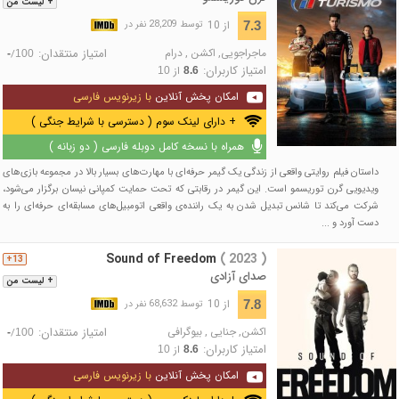
+ لیست من
از 10
7.3
توسط 28,209 نفر در
ماجراجویی
,
اکشن
,
درام
امتیاز منتقدان:
/
-
100
امتیاز کاربران:
از
10
8.6
امکان پخش آنلاین
با زیرنویس فارسی
+ دارای لینک سوم ( دسترسی با شرایط جنگی )
همراه با نسخه کامل دوبله فارسی ( دو زبانه )
داستان فیلم روایتی واقعی از زندگی یک گیمر حرفه‌ای با مهارت‌های بسیار بالا در مجموعه بازی‌های
ویدیویی گرن توریسمو است. این گیمر در رقابتی که تحت حمایت کمپانی نیسان برگزار می‌شود،
شرکت می‌کند تا شانس تبدیل شدن به یک راننده‌ی واقعی اتومبیل‌های مسابقه‌ای حرفه‌ای را به
دست آورد و ...
Sound of Freedom
( 2023 )
13+
صدای آزادی
+ لیست من
از 10
7.8
توسط 68,632 نفر در
اکشن
,
جنایی
,
بیوگرافی
امتیاز منتقدان:
/
-
100
امتیاز کاربران:
از
10
8.6
امکان پخش آنلاین
با زیرنویس فارسی