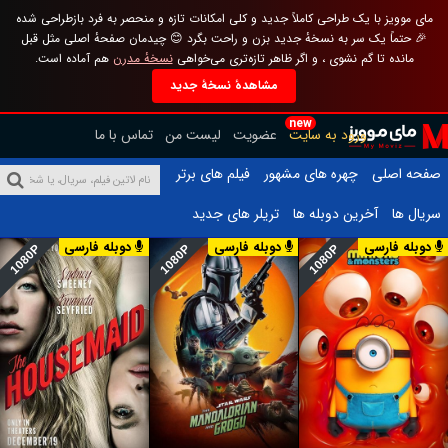
مای موویز با یک طراحی کاملاً جدید و کلی امکانات تازه و منحصر به فرد بازطراحی شده
🎉 حتماً یک سر به نسخهٔ جدید بزن و راحت بگرد 😊 چیدمان صفحهٔ اصلی مثل قبل
مانده تا گم نشوی ، و اگر ظاهر تازه‌تری می‌خواهی
نسخهٔ مدرن
هم آماده است.
مشاهدهٔ نسخهٔ جدید
new
ورود به سایت
عضویت
لیست من
تماس با ما
صفحه اصلی
چهره های مشهور
فیلم های برتر
سریال ها
آخرین دوبله ها
تریلر های جدید
دوبله فارسی
دوبله فارسی
دوبله فارسی
1080P
1080P
1080P