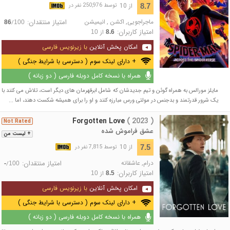
از 10
8.7
توسط 250,976 نفر در
ماجراجویی
,
اکشن
,
انیمیشن
امتیاز منتقدان:
/
86
100
امتیاز کاربران:
از
10
8.6
امکان پخش آنلاین
با زیرنویس فارسی
+ دارای لینک سوم ( دسترسی با شرایط جنگی )
همراه با نسخه کامل دوبله فارسی ( دو زبانه )
مایلز مورالس به همراه گوئن و تیم جدیدشان که شامل ابرقهرمان های دیگر است، تلاش می کنند با
یک شرور قدرتمند و بدجنس در مولتی ورس مبارزه کنند و او را برای همیشه شکست دهند، اما ...
Forgotten Love
( 2023 )
Not Rated
عشق فراموش شده
+ لیست من
از 10
7.5
توسط 7,815 نفر در
درام
,
عاشقانه
امتیاز منتقدان:
/
-
100
امتیاز کاربران:
از
10
8.5
امکان پخش آنلاین
با زیرنویس فارسی
+ دارای لینک سوم ( دسترسی با شرایط جنگی )
همراه با نسخه کامل دوبله فارسی ( دو زبانه )