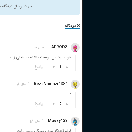
جهت ارسال دیدگاه ، 
8 دیدگاه
AFROOZ
1 سال قبل
خوب بود من دوست داشتم نه خیلی زیاد
▲
▼
پاسخ
1
RezaNamazi1381
1 سال قبل
5
▲
▼
پاسخ
0
Macky133
1 سال قبل
فیلم قشنگه ببینی نمیگی حیف وقت