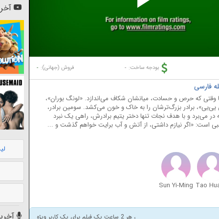
Pl
آخری
Vi
-
-
بودجه ساخت:
فروش (جهانی):
 تا وقتی که حرص و حسادت، میانشان شکاف می‌اندازد. «لونگ بوران»،
ی‌یی»، برادر بزرگ‌ترشان را به خاک و خون می‌کشد. سومین برادر،
 در می‌برد و با هدف نجات تنها دختر یتیم برادرش، راهی یک نبرد
قلبی است: «اگر نیازم داشتی، از آتش و آب برایت خواهم گذشت و ...
لی
Sun Yi-Ming
Tao Hu
آخرین
، هر 2 ساعت یک فیلم برای یک کاربر ویژه