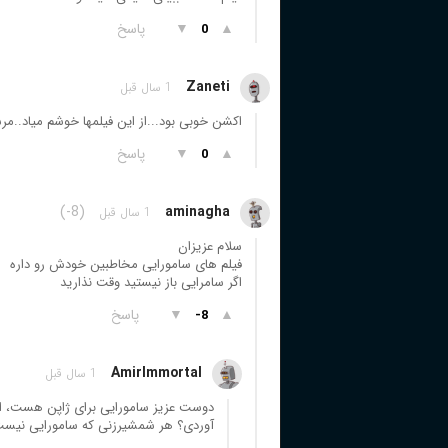
▲
▼
پاسخ
0
Zaneti
1 سال قبل
اکشن خوبی بود...از این فیلمها خوشم میاد..م
▲
▼
پاسخ
0
(-8)
aminagha
1 سال قبل
سلام عزیزان
فیلم های سامورایی مخاطبین خودش رو داره
اگر سامرایی باز نیستید وقت نذارید
▲
▼
پاسخ
-8
AmirImmortal
1 سال قبل
دوست عزیز سامورایی برای ژاپن هست، ا
آوردی؟ هر شمشیرزنی که سامورایی نیس