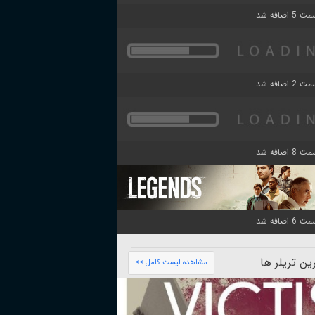
ن تریلر ها
مشاهده لیست کامل >>