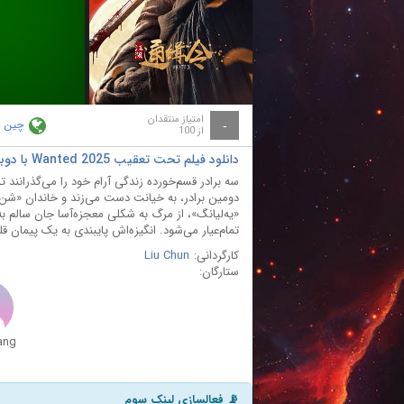
ay
deo
امتیاز منتقدان
چین
-
از 100
دانلود فیلم تحت تعقیب Wanted 2025 با دوبله فارسی
سه برادر قسم‌خورده زندگی آرام خود را می‌گذرانند
دومین برادر، به خیانت دست می‌زند و خاندان «شن ی
«یه‌لیانگ»، از مرگ به شکلی معجزه‌آسا جان سالم به
تمام‌عیار می‌شود. انگیزه‌اش پایبندی به یک پیمان 
کارگردانی:
Liu Chun
ستارگان:
ang
📡 فعالسازی لینک سوم