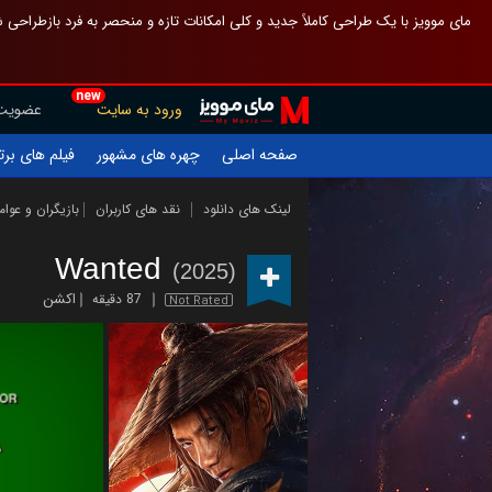
 چیدمان صفحهٔ اصلی مثل قبل مانده تا گم نشوی ، و اگر ظاهر تازه‌تری می‌خواهی
new
عضویت
ورود به سایت
یلم های برتر
چهره های مشهور
صفحه اصلی
ازیگران و عوامل
نقد های کاربران
لینک های دانلود
Wanted
(2025)
اکشن
87 دقیقه
Not Rated