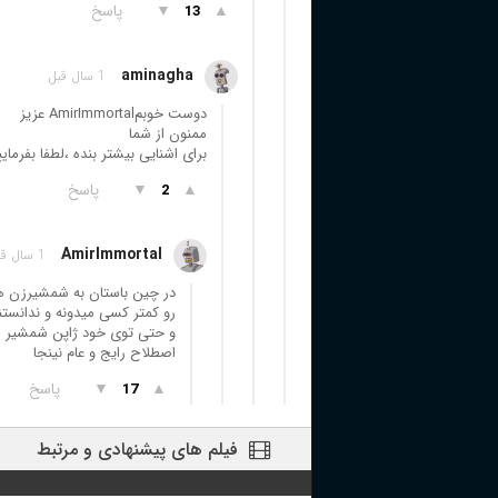
▲
▼
پاسخ
13
aminagha
1 سال قبل
دوست خوبمAmirImmortal عزیز
ممنون از شما
برای اشنایی بیشتر بنده ،لطفا بف
▲
▼
پاسخ
2
AmirImmortal
1 سال قبل
در چین باستان به شمشیرزن ه
رو کمتر کسی میدونه و ندانس
و حتی توی خود ژاپن شمشیر زن
اصطلاح رایج و عام نینجا
▲
▼
پاسخ
17
فیلم های پیشنهادی و مرتبط