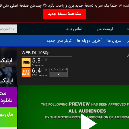
تازه و منحصر به فرد بازطراحی شده 🎉 حتماً یک سر به نسخهٔ جدید بزن و راحت بگرد 
مشاهدهٔ نسخهٔ جدید
تماس با ما
لیست من
تریلر های جدید
آخرین دوبله ها
سریال ها
ف
WEB-DL 1080p
ب
5.8
/10
5 users
امتیاز دهید
6.4
/10
851 users