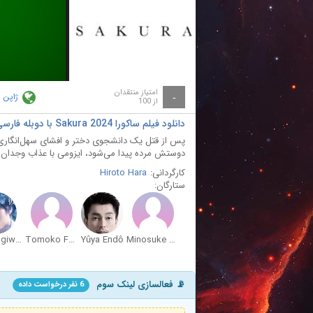
ay
deo
امتیاز منتقدان
ژاپن
-
از 100
دانلود فیلم ساکورا Sakura 2024 با دوبله فارسی
پس از قتل یک دانشجوی دختر و افشای سهل‌انگار
دوستش مرده پیدا می‌شود، ایزومی با عذاب وجدان 
کارگردانی:
Hiroto Hara
ستارگان:
Riku Hagiwara
Tomoko Fujita
Yûya Endô
Minosuke Bandô
📡 فعالسازی لینک سوم
6 نفر درخواست داده