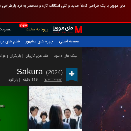
 چیدمان صفحهٔ اصلی مثل قبل مانده تا گم نشوی ، و اگر ظاهر تازه‌تری می‌خواهی
new
عضویت
ورود به سایت
یلم های برتر
چهره های مشهور
صفحه اصلی
ازیگران و عوامل
نقد های کاربران
لینک های دانلود
Sakura
(2024)
رازآلود
119 دقیقه
Not Rated