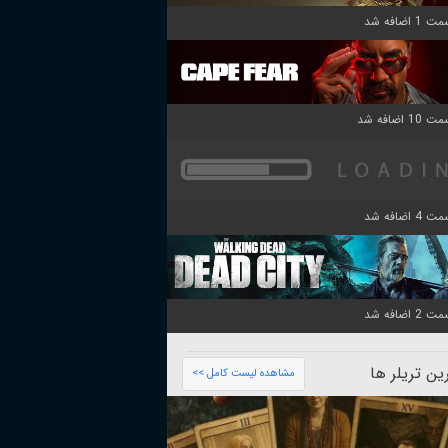
ن تریلر ها
مشاهده لیست کامل >>