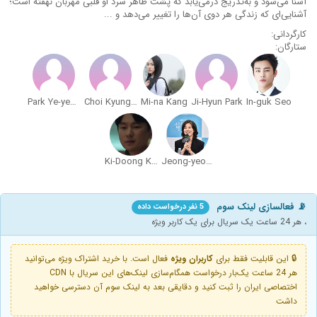
آشنا می‌شود و به‌تدریج درمی‌یابد که پشت ظاهر سرد او قلبی مهربان نهفته است؛
آشنایی‌ای که زندگی هر دوی آن‌ها را تغییر می‌دهد و ...
کارگردانی:
ستارگان:
Park Ye-yeong
Choi Kyung-hoon
Mi-na Kang
Ji-Hyun Park
In-guk Seo
Ki-Doong Kang
Jeong-yeong Kim
📡 فعالسازی لینک سوم
5 نفر درخواست داده
، هر 24 ساعت یک سریال برای یک کاربر ویژه
🔒 این قابلیت فقط برای
کاربران ویژه
فعال است. با خرید اشتراک ویژه می‌توانید
هر 24 ساعت یک‌بار درخواست همگام‌سازی لینک‌های این سریال با CDN
اختصاصی ایران را ثبت کنید و دقایقی بعد به لینک سوم آن دسترسی خواهید
داشت