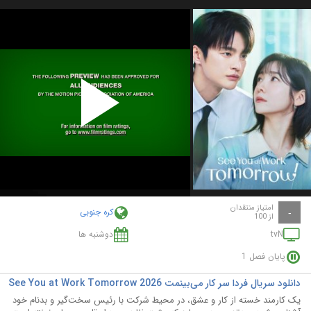
Play
Video
امتیاز منتقدان
کره جنوبی
-
از 100
tvN
دوشنبه ها
پایان فصل 1
دانلود سریال فردا سر کار می‌بینمت See You at Work Tomorrow 2026
یک کارمند خسته از کار و عشق، در محیط شرکت با رئیس سخت‌گیر و بدنام خود