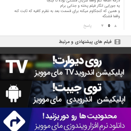
لازمه اضافه کنم واقعا سریال قشنگی بوده تا اینجا
یه جورایی انگار فیلم پخته و جذابی برام
و همین که کنجکاوم میکنه برای قسمت بعد به نظرم کافیه که ثابت کنه
واقعا قشنگه
▲
▼
پاسخ
0
فیلم های پیشنهادی و مرتبط