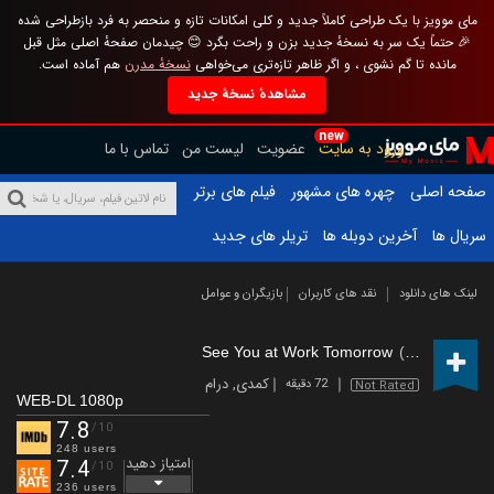
مای موویز با یک طراحی کاملاً جدید و کلی امکانات تازه و منحصر به فرد بازطراحی شده
🎉 حتماً یک سر به نسخهٔ جدید بزن و راحت بگرد 😊 چیدمان صفحهٔ اصلی مثل قبل
مانده تا گم نشوی ، و اگر ظاهر تازه‌تری می‌خواهی
نسخهٔ مدرن
هم آماده است.
مشاهدهٔ نسخهٔ جدید
new
ورود به سایت
عضویت
لیست من
تماس با ما
صفحه اصلی
چهره های مشهور
فیلم های برتر
سریال ها
آخرین دوبله ها
تریلر های جدید
لینک های دانلود
نقد های کاربران
بازیگران و عوامل
See You at Work Tomorrow
(2026 – )
کمدی
,
درام
72 دقیقه
Not Rated
WEB-DL 1080p
7.8
/10
248 users
امتیاز دهید
7.4
/10
236 users