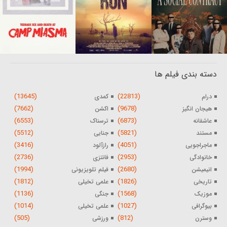
دسته بندی فیلم ها
(13645)
(22813)
درام
کمدی
(7662)
(9678)
هیجان انگیز
اکشن
(6553)
(6873)
عاشقانه
ترسناک
(5512)
(5821)
مستند
جنایی
(3416)
(4051)
ماجراجویی
رازآلود
(2736)
(2953)
خانوادگی
فانتزی
(1994)
(2680)
انیمیشن
فیلم تلویزیونی
(1812)
(1826)
تاریخی
علمی تخیلی
(1136)
(1568)
موزیک
جنگی
(1014)
(1027)
بیوگرافی
علمی تخیلی
(505)
(812)
وسترن
ورزشی