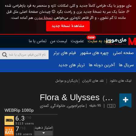
مای موویز با یک طراحی کاملاً جدید و کلی امکانات تازه و منحصر به فرد بازطراحی شده
🎉 حتماً یک سر به نسخهٔ جدید بزن و راحت بگرد 😊 چیدمان صفحهٔ اصلی مثل قبل
مانده تا گم نشوی ، و اگر ظاهر تازه‌تری می‌خواهی
نسخهٔ مدرن
هم آماده است.
مشاهدهٔ نسخهٔ جدید
new
ورود به سایت
عضویت
لیست من
تماس با ما
صفحه اصلی
چهره های مشهور
فیلم های برتر
سریال ها
آخرین دوبله ها
تریلر های جدید
لینک های دانلود
نقد های کاربران
بازیگران و عوامل
Flora & Ulysses
(2021)
ماجراجویی
,
خانوادگی
,
کمدی
95 دقیقه
12+
WEBRip 1080p
6.3
/10
5113 users
امتیاز دهید
7
/10
189 users