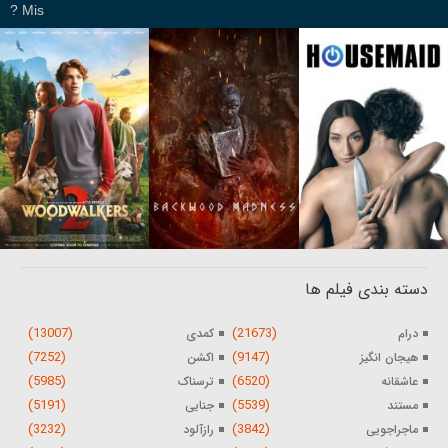
Mis ?
دسته بندی فیلم ها
(13007)
(21673)
درام
کمدی
(7252)
(9147)
هیجان انگیز
اکشن
(5985)
(6520)
عاشقانه
ترسناک
(5191)
(5539)
مستند
جنایی
(3232)
(3842)
ماجراجویی
رازآلود