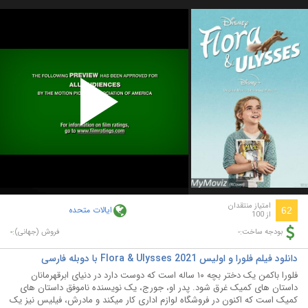
Play
Video
امتیاز منتقدان
ایالات متحده
62
از 100
-
-
بودجه ساخت:
فروش (جهانی):
دانلود فیلم فلورا و اولیس Flora & Ulysses 2021 با دوبله فارسی
فلورا باکمن یک دختر بچه ۱۰ ساله است که دوست دارد در دنیای ابرقهرمانان
داستان های کمیک غرق شود. پدر او، جورج، یک نویسنده ناموفق داستان های
کمیک است که اکنون در فروشگاه لوازم اداری کار میکند و مادرش، فیلیس نیز یک