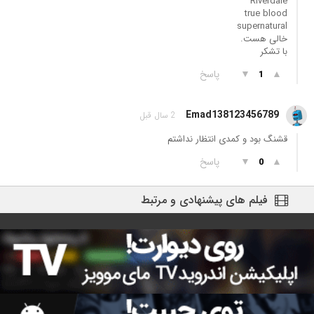
Riverdale
true blood
supernatural
خالی هست.
با تشکر
▲
▼
پاسخ
1
Emad138123456789
2 سال قبل
قشنگ بود و کمدی انتظار نداشتم
▲
▼
پاسخ
0
فیلم های پیشنهادی و مرتبط