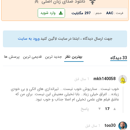
دانلود صدای زبان اصلی
وارد شوید
AAC
297 مگابایت
فرمت :
حجم :
جهت ارسال دیدگاه ، ابتدا در سایت لاگین کنید
ورود به سایت
بهترین نظر
جدید ترین
قدیمی ترین
پرسش ها
33 دیدگاه
mkh140058
1 سال قبل
خوب نیست.. سناریوش خوب نیست... تیراندازی های الکی و بی خودی
زیاده... اغراق خیلی زیاد.. بابا تخیلی معنیش این نیست. برای من که
عاشق فیلم های علمی تخیلی ام اصلا جذاب و خوب نبود.
▲
▼
پاسخ
17
too30
1 سال قبل