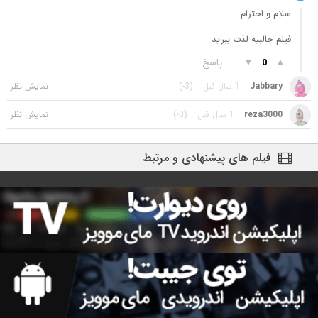
سلام و احترام
فیلم جالبیه لذت ببرید
▲
▼
پاسخ
0
Jabbary
1 سال قبل
(-3)
reza3000
1 سال قبل
(-3)
فیلم های پیشنهادی و مرتبط