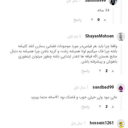
Samin6999
1 سال قبل
34 ساله
▲
▼
پاسخ
0
ShayanMohsen
9 ماه قبل
واقعا چرا باید هر فیلمی‌در مورد موجودات فضایی بسازن انقد کلیشه
باشه.چرا فک میکنیم اونا همیشه زشت و کریه باشن.چرا همیشه به دنبال
منابع هستن.اگه قیافه ها انقدر ابتدایی باشه چطور میتونن اینطوری
باهوش و پیشرفته باشن.
▲
▼
پاسخ
2
sandbad99
1 سال قبل
عالی نبود ولی خیلی خوب و قشنک بود 41ساله حتما ببینید
▲
▼
پاسخ
2
hossein1261
1 سال قبل