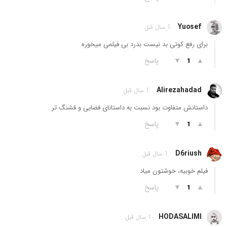
Yuosef
1 سال قبل
برای رفع کوتی بد نیست بدرد بی فیلمی میخوره
▲
▼
پاسخ
1
Alirezahadad
1 سال قبل
داستانش متفاوت بود نسبت به داستانای فضایی و قشنگ تر
▲
▼
پاسخ
1
D6riush
1 سال قبل
فیلم خوبیه، خوشتون میاد
▲
▼
پاسخ
1
HODASALIMI
1 سال قبل