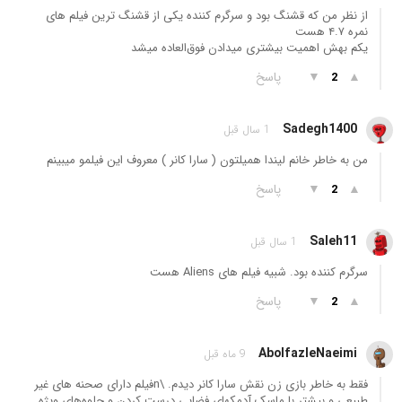
از نظر من که قشنگ بود و سرگرم کننده یکی از قشنگ ترین فیلم های
نمره ۴.۷ هست
یکم بهش اهمیت بیشتری میدادن فوق‌العاده میشد
▲
▼
پاسخ
2
Sadegh1400
1 سال قبل
من به خاطر خانم ليندا هميلتون ( سارا كانر ) معروف اين فيلمو ميبينم
▲
▼
پاسخ
2
Saleh11
1 سال قبل
سرگرم کننده بود. شبیه فیلم های Aliens هست
▲
▼
پاسخ
2
AbolfazleNaeimi
9 ماه قبل
فقط به خاطر بازی زن نقش سارا کانر دیدم. \nفیلم دارای صحنه های غیر
طبیعی و بیشتر با ماسک آدمکهای فضایی درست کردن و جلوه‌های ویژه