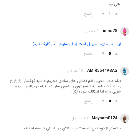
عالی بود
▲
▼
پاسخ
1
mmd78
9 ماه قبل
این نظر حاوی اسپویل است (برای نمایش نظر کلیک کنید)
▲
▼
پاسخ
0
AMIR5544ABAS
10 ماه قبل
فیلم علمی تخیلی آدم فضایی های مناطق محروم حاشیه کهکشان خ خ خ
, با شرکت خانم لیندا همیلتون یا همون سارا کانر فیلم ترمیناتور!!! ایده
خوبی داره اما امکانات نبوده ((( :
▲
▼
پاسخ
0
Meysam0124
10 ماه قبل
با تشکر از دوستانی که سنشونو نوشتن.در راستای توسعه اهداف