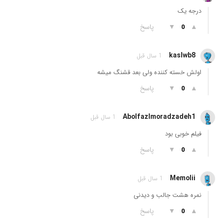
درجه یک
▲
▼
پاسخ
0
kaslwb8
1 سال قبل
اولش خسته کننده ولی بعد قشنگ میشه
▲
▼
پاسخ
0
Abolfazlmoradzadeh1
1 سال قبل
فیلم خوبی بود
▲
▼
پاسخ
0
Memolii
1 سال قبل
نمره هشت جالب و دیدنی
▲
▼
پاسخ
0