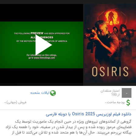
Play
Video
امتیاز منتقدان
ایالات متحده
-
از 100
-
-
بودجه ساخت:
فروش (جهانی):
دانلود فیلم اوزیریس Osiris 2025 با دوبله فارسی
گروهی از کماندوهای نیروهای ویژه در حین انجام یک ماموریت توسط یک
فضاپیمای مرموز ربوده شده و پس از بیدار شدن در سفینه، خود را طعمه یک نژاد
بیگانه بی‌رحم می‌بینند. حال آن‎‌ها با هم متحد شده و تلاش می‌کنند تا قبل از