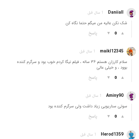
Daniiall
1 سال قبل
شک نکن عالیه من میگم حتما نگاه کن
▲
▼
پاسخ
0
maikl12345
1 سال قبل
سلام کارزان هستم ۳۶ سالە ، فیلم نیگا کردم خوب بود و سرگرم کنندە
بوود ، و خیلی عالی
▲
▼
پاسخ
0
Aminy90
1 سال قبل
سوتی سناریویی زیاد داشت ولی سرگرم کننده بود
▲
▼
پاسخ
0
Herod1359
1 سال قبل