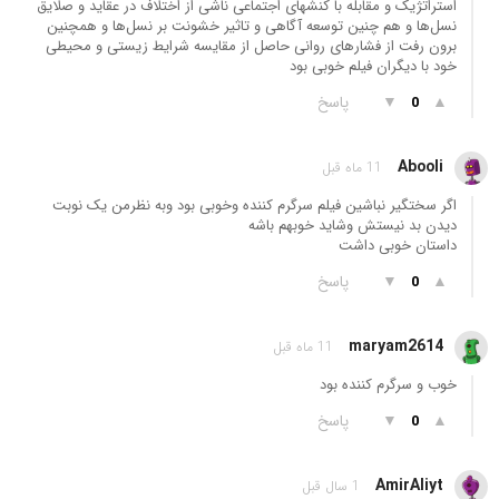
استراتژیک و مقابله با کنشهای اجتماعی ناشی از اختلاف در عقاید و صلایق
نسل‌ها و هم چنین توسعه آگاهی و تاثیر خشونت بر نسل‌ها و همچنین
برون رفت از فشارهای روانی حاصل از مقایسه شرایط زیستی و محیطی
خود با دیگران فیلم خوبی بود
▲
▼
پاسخ
0
Abooli
11 ماه قبل
اگر سختگیر نباشین فیلم سرگرم کننده وخوبی بود وبه نظرمن یک نوبت
دیدن بد نیستش وشاید خوبهم باشه
داستان خوبی داشت
▲
▼
پاسخ
0
maryam2614
11 ماه قبل
خوب و سرگرم کننده بود
▲
▼
پاسخ
0
AmirAliyt
1 سال قبل