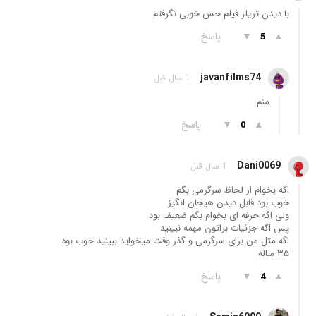
با دیدن تریلر فیلم حس خوبی نگرفتم
▲
▼
پاسخ
5
javanfilms74
1 سال قبل
منم
▲
▼
پاسخ
0
Dani0069
1 سال قبل
اگه بخوام از لحاظ سرگرمی بگم
خوب بود قابل دیدن هیجان انگیز
ولی اگه حرفه ای بخوام بگم ضعیف بود
پس اگه جزئیات براتون مهمه نبینید
اگه مثل من برای سرگرمی و گذر وقت میخواید ببینید خوب بود
۳۵ ساله
▲
▼
پاسخ
4