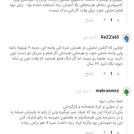
کامپیوتری بخاطر هزینه‌های بالا آنچنان زیاد استفاده نشده بود . برای نبود
فیلم تخیلی خوب برای وقت گذرانی بدک نیست.
▲
▼
پاسخ
1
ReZZa63
9 ماه قبل
اونایی که اکشن تخیلی باز هستن نمره اش واسه این دسته ۴ میتونه باشه
ولی واسه مابقی خوب و هیجانی هستش.اگر فیلم و سریال تو دست تون
دارید برید همونا رو ببینید اما اگر لنگ فیلم هستید که وقت تون پر بشه
خوبه نگاه کنید.۴۲ سال
▲
▼
پاسخ
1
mehranmnz
1 سال قبل
اصلا جالب نبود
پر از سوتی و ایراد فیلمنامه و کارگردانی
یکی از ایرادا این بود که طرف سپر میگیره ولی از زانو به پایینش میشه زد
و در دسترسه ولی هیشکدوم به عقلشون نمیرسه به زانو شلیک کنن
این یه نمومنش بود وگرنه ایراد زیاد داشت نمره 4 هم براش زیاده
▲
▼
پاسخ
1