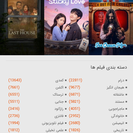
دسته بندی فیلم ها
(13643)
(22811)
درام
کمدی
(7661)
(9677)
هیجان انگیز
اکشن
(6551)
(6871)
عاشقانه
ترسناک
(5511)
(5821)
مستند
جنایی
(3416)
(4051)
ماجراجویی
رازآلود
(2736)
(2952)
خانوادگی
فانتزی
(1994)
(2680)
انیمیشن
فیلم تلویزیونی
(1812)
(1826)
تاریخی
علمی تخیلی