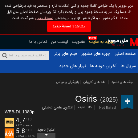
مای موویز با یک طراحی کاملاً جدید و کلی امکانات تازه و منحصر به فرد بازطراحی شده
🎉 حتماً یک سر به نسخهٔ جدید بزن و راحت بگرد 😊 چیدمان صفحهٔ اصلی مثل قبل
مانده تا گم نشوی ، و اگر ظاهر تازه‌تری می‌خواهی
نسخهٔ مدرن
هم آماده است.
مشاهدهٔ نسخهٔ جدید
new
ورود به سایت
عضویت
لیست من
تماس با ما
صفحه اصلی
چهره های مشهور
فیلم های برتر
سریال ها
آخرین دوبله ها
تریلر های جدید
لینک های دانلود
نقد های کاربران
بازیگران و عوامل
Osiris
(2025)
اکشن
,
علمی تخیلی
105 دقیقه
Not Rated
WEB-DL 1080p
4.7
/10
927 users
امتیاز دهید
5.8
/10
2054 users