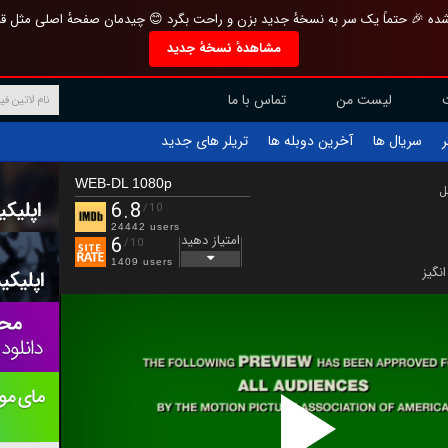
تازه و منحصر به فرد بازطراحی شده 🎉 حتماً یک سر به نسخهٔ جدید بزن و راحت بگرد 
مشاهدهٔ نسخهٔ جدید
تماس با ما
لیست من
تریلر های جدید
آخرین دوبله ها
سریال ها
ف
WEB-DL 1080p
ب
6.8
/10
24442 users
امتیاز دهید
6
/10
1409 users
هیجا