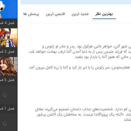
بهترین نظر
جدید ترین
قدیمی ترین
پرسش ها
فصل 4 قسمت 1 اضافه شد
ی شهر آتن، خواهر ناتنی هرکول بود. پدر و مادر او زئوس و
ه فرزند متیس پس از به دنیا آمدن آتنا ارباب بهشت ​​خواهد شد،
فصل 2 قسمت 8 اضافه شد
الی که هنوز آتنا را باردار بود بلعید.
هفایستوس، سر زئوس را با تبر باز کرد و آتنا با زره کامل بیرون آمد.
فصل 5 قسمت 5 اضافه شد
فصل 1 قسمت 5 اضافه شد
A) چیزی از جنگ مدنی کم ندارد. شخصیت‌های جذاب داستان تصمیم می‌گیرند مقابل
تند. «آتنا» یک پروپاگاندا نیست. به مخاطبان یک اکشن پرشور
شاند