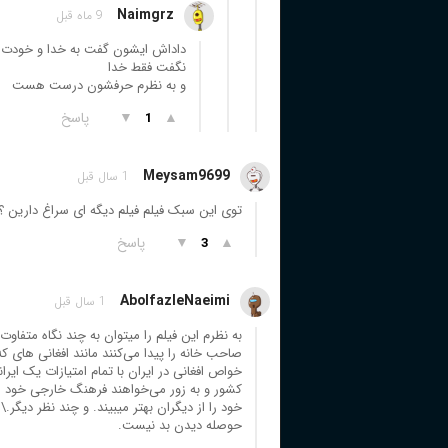
Naimgrz
9 ماه قبل
داداش ایشون گفت به خدا و خودت
نگفت فقط خدا
و به نظرم حرفشون درست هست
▲
▼
پاسخ
1
Meysam9699
1 سال قبل
توی این سبک فیلم فیلم دیگه ای سراغ دارین ؟
▲
▼
پاسخ
3
AbolfazleNaeimi
1 سال قبل
به نظرم این فیلم را میتوان به چند نگاه متفا
صاحب خانه را پیدا می‌کنند مانند افغانی های 
خواص افغانی در ایران با تمام امتیازات یک ای
کشور و به زور می‌خواهند فرهنگ خارجی خود را
حوصله دیدن بد نیست.