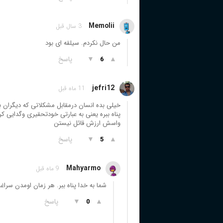
Memolii
3 سال قبل
من حال نکردم. سیلقه ای بود
▲
▼
پاسخ
6
jefri12
11 ماه قبل
خیلی بده انسان درمقابل مشکلاتی که دیگران 
پناه ببره یعنی به عبارتی خودتحقیری وگدایی کر
واسش ارزش قائل نیستن
▲
▼
پاسخ
5
Mahyarmo
9 ماه قبل
شما به خدا پناه ببر. هر زمان اومدن سرا
▲
▼
پاسخ
0