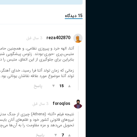
15 دیدگاه
reza402870
3 سال قبل
آتنا، الهه خرد و پیروزی نظامی، و همچنین حام
متیس،پری -حوری-بودند. زئوس پیشگویی شنید ک
بنابراین برای جلوگیری از این اتفاق، متیس را در ح
زمانی که زمان تولد آتنا فرا رسید، خدای آهنگر، 
تولد آتنا موضوع مورد علاقه نقاشان یونانی بود.
▲
▼
پاسخ
15
foroqlos
3 سال قبل
نتیجه فیلم «آتنا» (thena
نیروهای قانونی کشور خود و ظلم‌های آنان بایس
تحویل می‌دهد و مزه مقاومت را به آن‌ها می‌چ
▲
▼
پاسخ
7