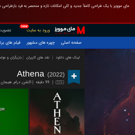
 چیدمان صفحهٔ اصلی مثل قبل مانده تا گم نشوی ، و اگر ظاهر تازه‌تری می‌خواهی
new
عضویت
ورود به سایت
یلم های برتر
چهره های مشهور
صفحه اصلی
ازیگران و عوامل
نقد های کاربران
لینک های دانلود
Athena
(2022)
ن انگیز
,
درام
,
اکشن
99 دقیقه
17+