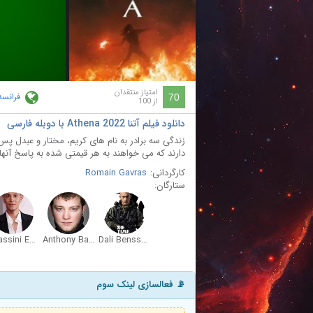
ay
deo
امتیاز منتقدان
فرانسه
70
از 100
دانلود فیلم آتنا Athena 2022 با دوبله فارسی
زندگی سه برادر به نام های کریم، مختار و عبدل پس
دارند که می خواهند به هر قیمتی شده به پاسخ آنها 
کارگردانی:
Romain Gavras
ستارگان:
Ouassini Embarek
Anthony Bajon
Dali Benssalah
📡 فعالسازی لینک سوم