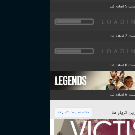
ن تریلر ها
مشاهده لیست کامل >>