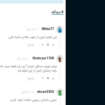
8 دیدگاه
Mhhe77
1 سال قبل
این فیلم خیلی از خوب بالاتره عالیه عالی
▲
▼
پاسخ
1
Shahryar1700
1 سال قبل
رفته زمانش کمتر از این فیلم شد
▲
▼
پاسخ
1
ehsan3350
10 ماه قبل
خیلی داستان زیبایی داشت کیف کردم