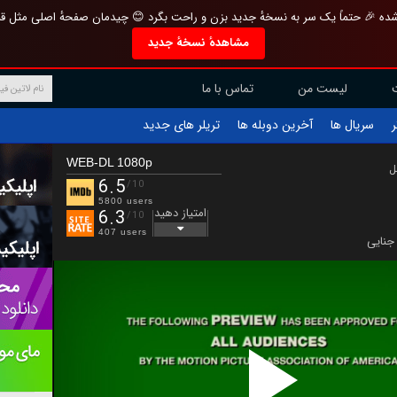
تازه و منحصر به فرد بازطراحی شده 🎉 حتماً یک سر به نسخهٔ جدید بزن و راحت بگرد 
مشاهدهٔ نسخهٔ جدید
تماس با ما
لیست من
تریلر های جدید
آخرین دوبله ها
سریال ها
ف
WEB-DL 1080p
ب
6.5
/10
5800 users
امتیاز دهید
6.3
/10
407 users
جنایی