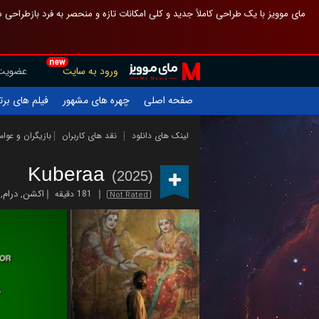
 چیدمان صفحهٔ اصلی مثل قبل مانده تا گم نشوی ، و اگر ظاهر تازه‌تری می‌خواهی
new
عضویت
ورود به سایت
یلم های برتر
چهره های مشهور
صفحه اصلی
ازیگران و عوامل
نقد های کاربران
لینک های دانلود
Kuberaa
(2025)
,
درام
,
اکشن
181 دقیقه
Not Rated