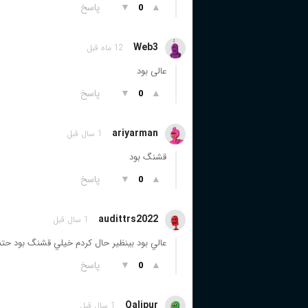
▲
▼
پاسخ
0
Web3
12 ماه قبل
عالی بود
▲
▼
پاسخ
0
ariyarman
1 سال قبل
قشنگ بود
▲
▼
پاسخ
0
audittrs2022
1 سال قبل
عالي بود بينظير حال كردم خيلي قشنگ بود حت
▲
▼
پاسخ
0
Qalipur
1 سال قبل