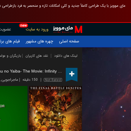
 چیدمان صفحهٔ اصلی مثل قبل مانده تا گم نشوی ، و اگر ظاهر تازه‌تری می‌خواهی
new
عضویت
ورود به سایت
یلم های برتر
چهره های مشهور
صفحه اصلی
ازیگران و عوامل
نقد های کاربران
لینک های دانلود
Demon Slayer -Kimetsu no Yaiba- The Movie: Infinity Castle
(2025)
,
ماجراجویی
150 دقیقه
Not Rated