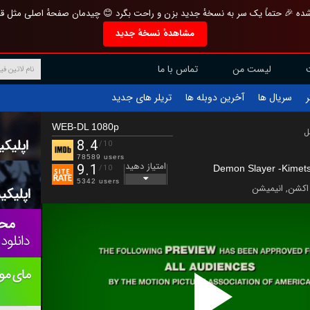
تازه و منحصر به فرد بازطراحی شده 🎉 حتماً یک سر به نسخهٔ جدید بزن و راحت بگرد 
مشاهدهٔ نسخهٔ جدید
تماس با ما
لیست من
تریلر های جدید
آخرین دوبله ها
سریال ها
ف
WEB-DL 1080p
ب
8.4
/10
78589 users
امتیاز دهید
9.1
/10
5342 users
انیمیشن
,
اکشن