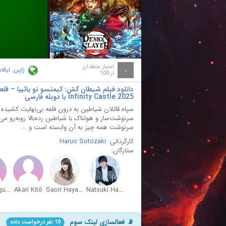
ay
deo
امتیاز منتقدان
ژاپن
,
ایال
-
از 100
Infinity Castle 2025 با دوبله فارسی
سپاه قاتلان شیاطین به درون قلعه بی‌نهایت کشیده م
سرنوشت‌ساز و هولناک با شیاطین رده‌بالا روبه‌رو م
سرنوشت همه چیز به آن وابسته است و ...
کارگردانی:
Haruo Sotozaki
ستارگان:
Yoshitsugu Matsuoka
Akari Kitô
Saori Hayami
Natsuki Hanae
📡 فعالسازی لینک سوم
10 نفر درخواست داده