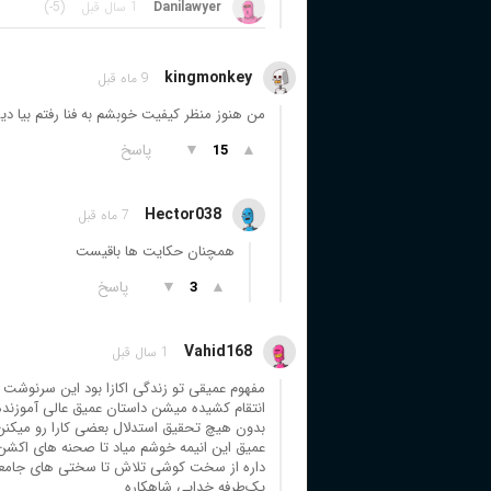
Danilawyer
1 سال قبل
(-5)
kingmonkey
9 ماه قبل
من هنوز منظر کیفیت خوبشم به فنا رفتم بیا د
▲
▼
پاسخ
15
Hector038
7 ماه قبل
همچنان حکایت ها باقیست
▲
▼
پاسخ
3
Vahid168
1 سال قبل
مفهوم عمیقی تو زندگی اکازا بود این سرنوشت 
انتقام کشیده میشن داستان عمیق عالی آموزند
بدون هیچ تحقیق استدلال بعضی کارا رو میکنن 
عمیق این انیمه خوشم میاد تا صحنه های اکشن
داره از سخت کوشی تلاش تا سختی های جامعه ق
یک‌طرفه خدایی شاهکاره