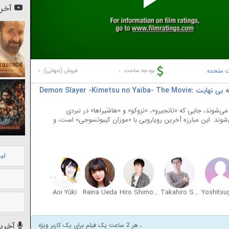
Pl
آخری
Vi
ات متحده
-
-
بودجه ساخت:
فروش (جهانی):
دانلود فیلم شیطان‌ کش: کیمتسو نو یائیبا – قلعه بی‌ نهایت Demon Slayer -Kimetsu no Yaiba- The Movie:
ی‌شوند، جایی که «تانجیرو»، «نزوکو» و «هاشیراها» در نبردی
ی‌شوند. این مبارزه آخرین رویارویی با «موزان کیبوتسوجی» است، و
لی
Aoi Yûki
Reina Ueda
Hiro Shimono
Takahiro Sakurai
آخرین
، هر 2 ساعت یک فیلم برای یک کاربر ویژه