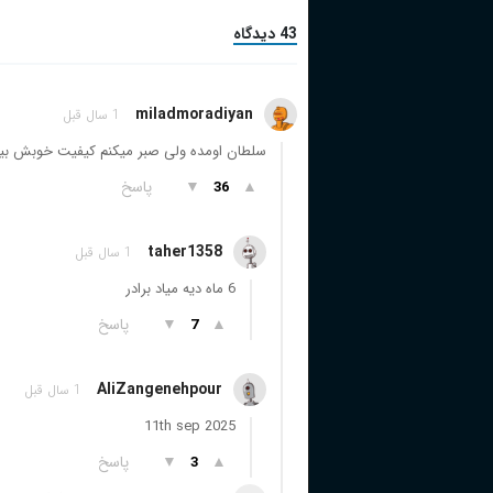
دوبله فارسی
43 دیدگاه
+ WATCHLIST
+ WATCHLIST
miladmoradiyan
1 سال قبل
سلطان اومده ولی صبر میکنم کیفیت خوبش بیاد
▲
▼
پاسخ
36
taher1358
1 سال قبل
6 ماه دیه میاد برادر
▲
▼
پاسخ
7
AliZangenehpour
1 سال قبل
11th sep 2025
▲
▼
پاسخ
3