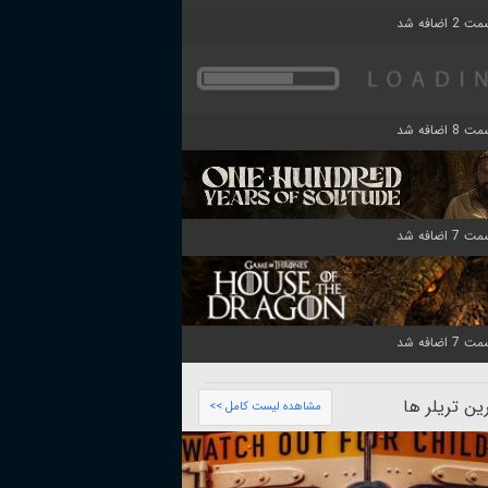
ن تریلر ها
مشاهده لیست کامل >>