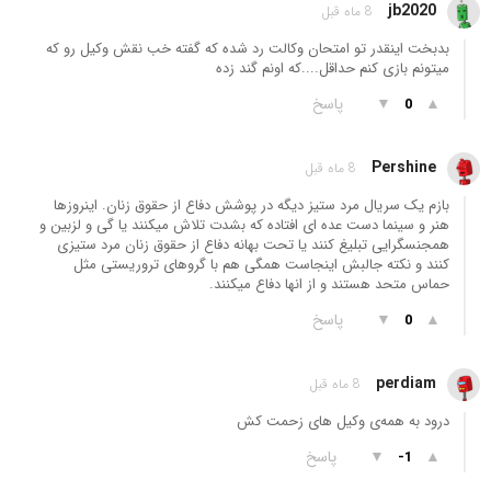
jb2020
8 ماه قبل
بدبخت اینقدر تو امتحان وکالت رد شده که گفته خب نقش وکیل رو که
میتونم بازی کنم حداقل....که اونم گند زده
▲
▼
پاسخ
0
Pershine
8 ماه قبل
بازم یک سریال مرد ستیز دیگه در پوشش دفاع از حقوق زنان. اینروزها
هنر و سینما دست عده ای افتاده که بشدت تلاش میکنند یا گی و لزبین و
همجنسگرایی تبلیغ کنند یا تحت بهانه دفاع از حقوق زنان مرد ستیزی
کنند و نکته جالبش اینجاست همگی هم با گروهای تروریستی مثل
حماس متحد هستند و از انها دفاع میکنند.
▲
▼
پاسخ
0
perdiam
8 ماه قبل
درود به همه‌ی وکیل های زحمت کش
▲
▼
پاسخ
-1