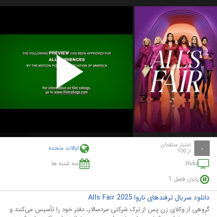
Play
Video
امتیاز منتقدان
ایالات متحده
-
از 100
Hulu
سه شنبه ها
پایان فصل 1
دانلود سریال ترفندهای ناروا Alls Fair 2025
گروهی از وکلای زن پس از ترک شرکتی مردسالار، دفتر خود را تأسیس می‌کنند و