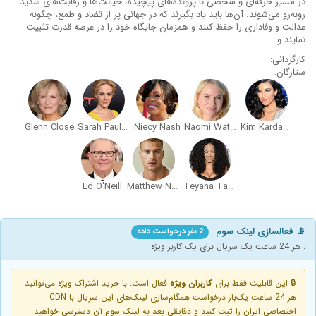
در مسیر حرفه‌ای و شخصی با پرونده‌های پیچیده، خیانت‌ها و رقابت‌های شدید
روبه‌رو می‌شوند. آن‌ها باید یاد بگیرند که در جهانی پر از تضاد و طمع، چگونه
عدالت و وفاداری را حفظ کنند و همزمان جایگاه خود را در عرصه قدرت تثبیت
نمایند و ...
کارگردانی:
ستارگان:
Glenn Close
Sarah Paulson
Niecy Nash
Naomi Watts
Kim Kardashian West
Ed O'Neill
Matthew Noszka
Teyana Taylor
📡 فعالسازی لینک سوم
2 نفر درخواست داده
، هر 24 ساعت یک سریال برای یک کاربر ویژه
🔒 این قابلیت فقط برای
کاربران ویژه
فعال است. با خرید اشتراک ویژه می‌توانید
هر 24 ساعت یک‌بار درخواست همگام‌سازی لینک‌های این سریال با CDN
اختصاصی ایران را ثبت کنید و دقایقی بعد به لینک سوم آن دسترسی خواهید