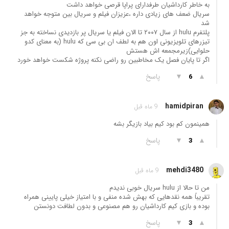
به خاطر کارداشیان طرفدارای پراپا قرصی خواهد داشت
سریال ضعف های زیادی داره ،عزیزان فیلم و سریال بین متوجه خواهد
شد
پلتفرم hulu از سال ۲۰۰۷ تا الان فیلم یا سریال پر بازدیدی نساخته به جز
تیزرهای تلویزیونی اون هم به لطف ان بی سی که hulu (به معنای کدو
حلوایی)زیرمجمعه اش هستش
اگر تا پایان فصل یک مخاطبین رو راضی نکنه پروژه شکست خواهد خورد
▲
▼
پاسخ
6
hamidpiran
9 ماه قبل
همینمون کم بود کیم بیاد بازیگر بشه
▲
▼
پاسخ
3
mehdi3480
9 ماه قبل
من تا حالا از hulu سریال خوبی ندیدم
تقریباً همه نقدهایی که بهش شده منفی و با امتیاز خیلی پایینی همراه
بوده و بازی کیم کارداشیان رو هم مصنوعی و بدون لطافت دونستن
▲
▼
پاسخ
3