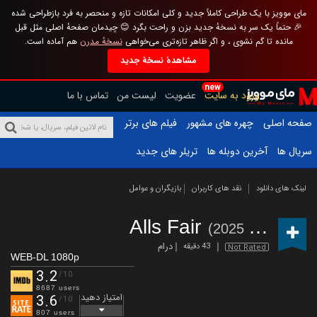
مای موویز با یک طراحی کاملاً جدید و کلی امکانات تازه و منحصر به فرد بازطراحی شده
🎉 حتماً یک سر به نسخهٔ جدید بزن و راحت بگرد 😊 چیدمان صفحهٔ اصلی مثل قبل
مانده تا گم نشوی ، و اگر ظاهر تازه‌تری می‌خواهی
نسخهٔ مدرن
هم آماده است.
مشاهدهٔ نسخهٔ جدید
new
ورود به سایت
عضویت
لیست من
تماس با ما
صفحه اصلی
چهره های مشهور
فیلم های برتر
سریال ها
آخرین دوبله ها
تریلر های جدید
لینک های دانلود
نقد های کاربران
بازیگران و عوامل
Alls Fair
(2025 – )
درام
43 دقیقه
Not Rated
WEB-DL 1080p
3.2
/10
8687 users
امتیاز دهید
3.6
/10
807 users