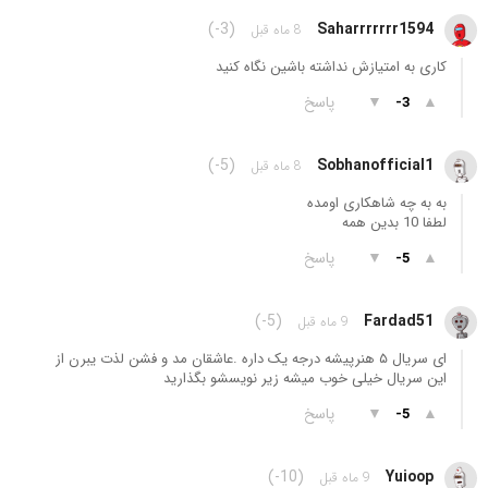
(-3)
Saharrrrrrr1594
8 ماه قبل
کاری به امتیازش نداشته باشین نگاه کنید
▲
▼
پاسخ
-3
(-5)
Sobhanofficial1
8 ماه قبل
به به چه شاهکاری اومده
لطفا 10 بدین همه
▲
▼
پاسخ
-5
(-5)
Fardad51
9 ماه قبل
ای سریال ۵ هنرپیشه درجه یک داره .عاشقان مد و فشن لذت یبرن از
این سریال خیلی خوب میشه زیر نویسشو بگذارید
▲
▼
پاسخ
-5
(-10)
Yuioop
9 ماه قبل