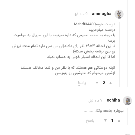
aminagha
9 ماه قبل
دوست خوبمMehdi34480
درست میفرمایید
با توجه به سابقه ضعیفی که داره نمیتونه با این سریال به موفقیت
برسه
تا این لحظه ۴۹۵۳ نفر رای دادند(ان بی سی داره تمام مدت تیزش
رو بین برنامه پخش میکنه)
اما تا این لحظه امتیاز خوبی به حساب نمیاد
البته دوستانی هم هستند که با نظر من و شما مخالف هستند
ازشون میخوام که نظرشون رو بنویسن
▲
▼
پاسخ
2
ochiha
9 ماه قبل
بیچاره جامعه وکلا..........
▲
▼
پاسخ
1