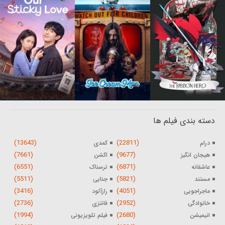
دسته بندی فیلم ها
(13643)
(22811)
درام
کمدی
(7661)
(9677)
هیجان انگیز
اکشن
(6551)
(6871)
عاشقانه
ترسناک
(5511)
(5821)
مستند
جنایی
(3416)
(4051)
ماجراجویی
رازآلود
(2736)
(2952)
خانوادگی
فانتزی
(1994)
(2680)
انیمیشن
فیلم تلویزیونی