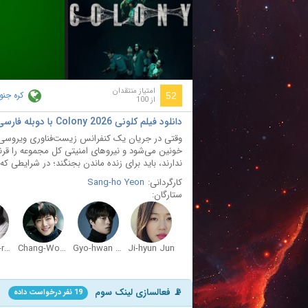
ay
deo
امتیاز منتقدان
کره جنو
52
از 100
دانلود فیلم کلونی Colony 2026 با دوبله فارسی
وقتی در جریان یک کنفرانس زیست‌فناوری ویروسی 
خونین می‌شود و نیروهای امنیتی کل مجموعه را قرنطین
ندارند، باید برای زنده ماندن بجنگند؛ در شرایطی که 
کارگردانی:
Sang-ho Yeon
ستارگان:
Kim Shin-rock
Chang-Wook Ji
Gyo-hwan Koo
Ji-hyun Jun
📡 فعالسازی لینک سوم
19 نفر درخواست داده