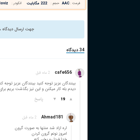
AAC
222 مگابایت
oviz
فرمت :
حجم :
انکودر :
جهت ارسال دیدگاه ، 
34 دیدگاه
cafe656
2 ماه قبل
بینندگان عزیز توجه کنید بینندگان عزیز توجه کن
دیدم بله کار میکنن و این نیز بگذشت بریم بر
▲
▼
پاسخ
19
Ahmad181
2 ماه قبل
اره ازاد شد منتها به صورت گرون
امروز نونم گرون کردن
خدا فردا رو بخیر کنه