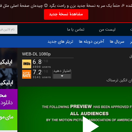
تازه و منحصر به فرد بازطراحی شده 🎉 حتماً یک سر به نسخهٔ جدید بزن و راحت بگرد 
مشاهدهٔ نسخهٔ جدید
تماس با ما
لیست من
تریلر های جدید
آخرین دوبله ها
سریال ها
ف
WEB-DL 1080p
ب
6.8
/10
4898 users
امتیاز دهید
7.2
/10
3141 users
ترسناک
,
هیجان 