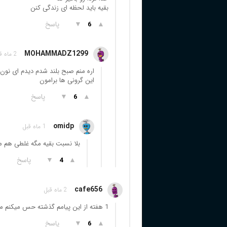
بقیه باید لحظه ای زندگی کنن
▲
▼
پاسخ
6
MOHAMMADZ1299
2 ماه قبل
اره منم صبح بلند شدم دیدم ای نون
این گرونی ها برامون
▲
▼
پاسخ
6
omidp
1 ماه قبل
بلا نسبت بقیه مگه غلطی هم می
▲
▼
پاسخ
4
cafe656
2 ماه قبل
1 هفته از این پیامم گذشته حس میکنم ماه ها از اون دوران گذشته
▲
▼
پاسخ
6