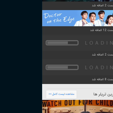
ن تریلر ها
مشاهده لیست کامل >>