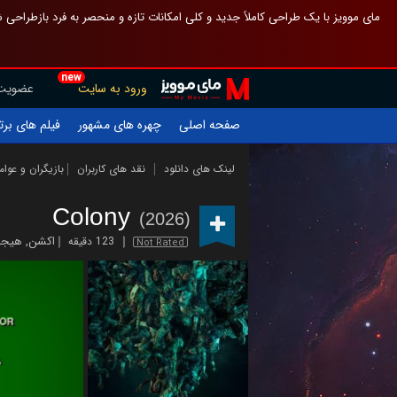
 چیدمان صفحهٔ اصلی مثل قبل مانده تا گم نشوی ، و اگر ظاهر تازه‌تری می‌خواهی
new
عضویت
ورود به سایت
یلم های برتر
چهره های مشهور
صفحه اصلی
ازیگران و عوامل
نقد های کاربران
لینک های دانلود
Colony
(2026)
انگیز
,
اکشن
123 دقیقه
Not Rated