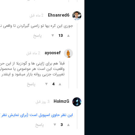
Ehsanred6
2 ماه قبل
جوری این کره یها تو زامبی گیرکردن تا واقعی 
▲
▼
پاسخ
13
ayoosef
2 ماه قبل
قبلاً هم برای ژاپنی ها و گودزیلا از این 
واقعیت این است هر موضوعی یا محصولی در
تغییرات جزیی روانه بازار میشود و اینقدر ا
▲
▼
پاسخ
4
HolmzG
3 روز قبل
این نظر حاوی اسپویل است (برای نمایش نظر ک
▲
▼
پاسخ
3