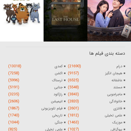
دسته بندی فیلم ها
(13018)
(21690)
درام
کمدی
(7258)
(9157)
هیجان انگیز
اکشن
(5996)
(6525)
عاشقانه
ترسناک
(5191)
(5548)
مستند
جنایی
(3235)
(3843)
ماجراجویی
رازآلود
(2606)
(2820)
خانوادگی
انیمیشن
(1867)
(2601)
فانتزی
فیلم تلویزیونی
(1740)
(1812)
علمی تخیلی
تاریخی
(1044)
(1463)
موزیک
جنگی
(825)
(1027)
بیوگرافی
علمی تخیلی