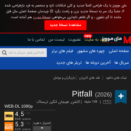
مای موویز با یک طراحی کاملاً جدید و کلی امکانات تازه و منحصر به فرد بازطراحی شده
🎉 حتماً یک سر به نسخهٔ جدید بزن و راحت بگرد 😊 چیدمان صفحهٔ اصلی مثل قبل
مانده تا گم نشوی ، و اگر ظاهر تازه‌تری می‌خواهی
نسخهٔ مدرن
هم آماده است.
مشاهدهٔ نسخهٔ جدید
new
ورود به سایت
عضویت
لیست من
تماس با ما
صفحه اصلی
چهره های مشهور
فیلم های برتر
سریال ها
آخرین دوبله ها
تریلر های جدید
لینک های دانلود
نقد های کاربران
بازیگران و عوامل
Pitfall
(2026)
اکشن
,
هیجان انگیز
,
ترسناک
108 دقیقه
17+
WEB-DL 1080p
4.5
/10
998 users
امتیاز دهید
5.3
/10
420 users