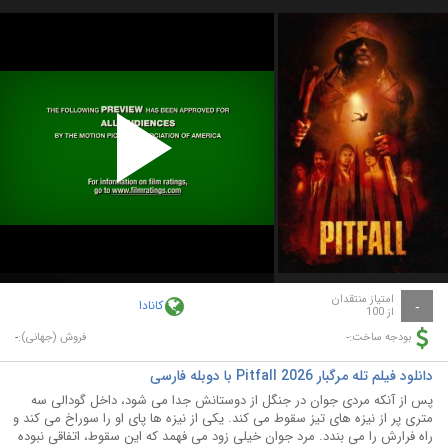
Play
Video
امتیاز منتقدان
کانادا
-
از 100
-
-
بودجه ساخت:
فروش (جهانی):
دانلود فیلم تله مرگبار Pitfall 2026 با دوبله فارسی
پس از آنکه مردی جوان در جنگل از دوستانش جدا می شود، داخل گودالی سه
متری پر از نیزه های تیز سقوط می کند. یکی از نیزه ها پای او را سوراخ می کند و
راه فرارش را می بندد. مرد جوان خیلی زود می فهمد که این سقوط، اتفاقی نبوده