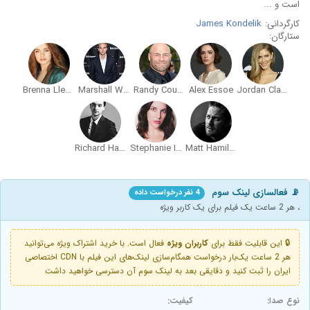
است و ...
کارگردانی:
James Kondelik
ستارگان:
Brenna Llewellyn
Marshall Williams
Randy Couture
Alex Essoe
Jordan Claire Robbins
Richard Harmon
Stephanie Izsak
Matt Hamilton
📡 فعالسازی لینک سوم
4 نفر درخواست داده
، هر 2 ساعت یک فیلم برای یک کاربر ویژه
🔒 این قابلیت فقط برای
کاربران ویژه
فعال است. با خرید اشتراک ویژه می‌توانید
هر 2 ساعت یک‌بار درخواست همگام‌سازی لینک‌های این فیلم با CDN اختصاصی
ایران را ثبت کنید و دقایقی بعد به لینک سوم آن دسترسی خواهید داشت
نوع صدا:
کیفیت: