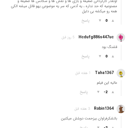
اونقدر کارگردانی ضعیفه و بازی ها و نقش ها و سکانس ها ضعیفه و
مصنوعیه که حد نداره ، یه آدمی که سر یه موضوعی یهو قاتل میشه الکی
همه رو میکشه بی دلیل
▲
▼
پاسخ
0
Hcdufg886s447uc
5 روز قبل
قشنگ بود
▲
▼
پاسخ
0
Taha1367
1 هفته قبل
عالیه این فیلم
▲
▼
پاسخ
-2
Robin1364
3 هفته قبل
باتشکرفراوان.بیزحمت دوبلش میکنین
▲
▼
پاسخ
-2