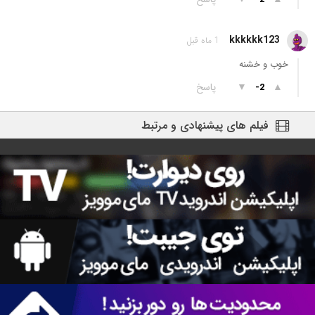
kkkkkk123
1 ماه قبل
خوب و خشنه
▲
▼
پاسخ
-2
فیلم های پیشنهادی و مرتبط