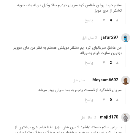
سلام خوبه روا ن شناس کره سریال دیدیم حالا وکیل دوبله بشه خوبه
تشکر از مای مویز
▲
▼
پاسخ
4
jafar297
3 سال قبل
من عاشق سریالهای کره ایم منتظر دوبلش هستم به نظر من مای موویز
بهترین سایت فیلم وسریاله
▲
▼
پاسخ
2
Meysam6692
1 سال قبل
سریال قشنگیه از قسمت پنجم به بعد خیلی بهتر میشه
▲
▼
پاسخ
0
majid170
3 سال قبل
با عرض سلام خسته نباشید ادمین های عزیز لطفا فیلم های بیشتری از
سریال کره ای بذارید ی فیلم پیشنهاد میدم جونگ میونگ حتما بذاری