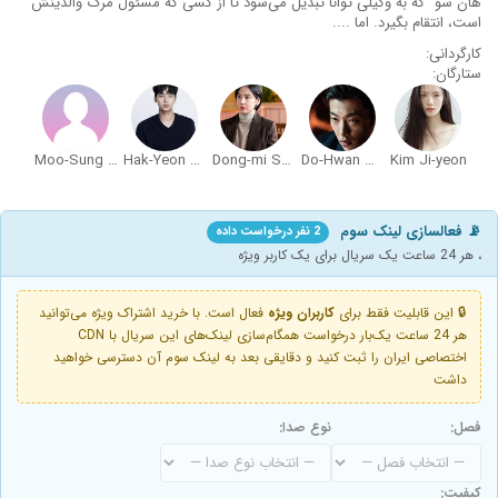
هان سو" که به وکیلی توانا تبدیل می‌شود تا از کسی که مسئول مرگ والدینش
است، انتقام بگیرد. اما ....
کارگردانی:
ستارگان:
Moo-Sung Choi
Hak-Yeon Cha
Dong-mi Shin
Do-Hwan Woo
Kim Ji-yeon
📡 فعالسازی لینک سوم
2 نفر درخواست داده
، هر 24 ساعت یک سریال برای یک کاربر ویژه
🔒 این قابلیت فقط برای
کاربران ویژه
فعال است. با خرید اشتراک ویژه می‌توانید
هر 24 ساعت یک‌بار درخواست همگام‌سازی لینک‌های این سریال با CDN
اختصاصی ایران را ثبت کنید و دقایقی بعد به لینک سوم آن دسترسی خواهید
داشت
فصل:
نوع صدا:
کیفیت: