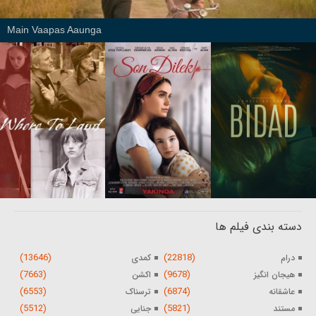
Main Vaapas Aaunga
دسته بندی فیلم ها
(13646)
(22818)
درام
کمدی
(7663)
(9678)
هیجان انگیز
اکشن
(6553)
(6874)
عاشقانه
ترسناک
(5512)
(5821)
مستند
جنایی