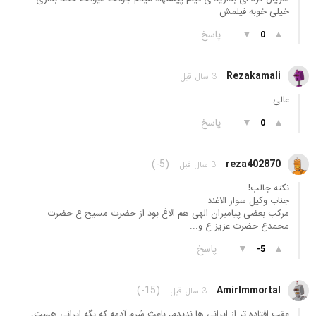
خیلی خوبه فیلمش
▲
▼
پاسخ
0
Rezakamali
3 سال قبل
عالی
▲
▼
پاسخ
0
(-5)
reza402870
3 سال قبل
نکته جالب!
جناب وکیل سوار الاغند
مرکب بعضی پیامبران الهی هم الاغ بود از حضرت مسیح ع حضرت
محمدع حضرت عزیز ع و...
▲
▼
پاسخ
-5
(-15)
AmirImmortal
3 سال قبل
عقب افتاده تر از ایرانی ها ندیدم، باعث شرم آدمه که بگه ایرانی هست،