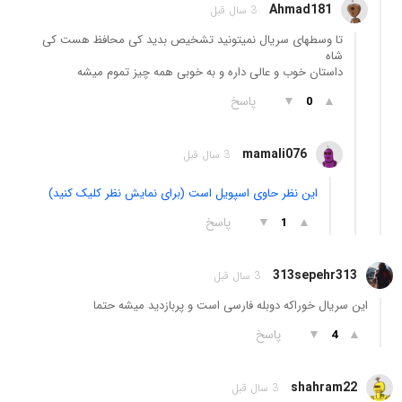
Ahmad181
3 سال قبل
تا وسطهای سریال نمیتونید تشخیص بدید کی محافظ هست کی
شاه
داستان خوب و عالی داره و به خوبی همه چیز تموم میشه
▲
▼
پاسخ
0
mamali076
3 سال قبل
این نظر حاوی اسپویل است (برای نمایش نظر کلیک کنید)
▲
▼
پاسخ
1
313sepehr313
3 سال قبل
این سریال خوراکه دوبله فارسی است و پربازدید میشه حتما
▲
▼
پاسخ
4
shahram22
3 سال قبل