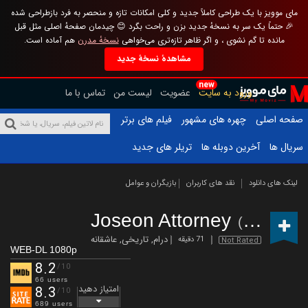
مای موویز با یک طراحی کاملاً جدید و کلی امکانات تازه و منحصر به فرد بازطراحی شده
🎉 حتماً یک سر به نسخهٔ جدید بزن و راحت بگرد 😊 چیدمان صفحهٔ اصلی مثل قبل
مانده تا گم نشوی ، و اگر ظاهر تازه‌تری می‌خواهی
نسخهٔ مدرن
هم آماده است.
مشاهدهٔ نسخهٔ جدید
new
ورود به سایت
عضویت
لیست من
تماس با ما
صفحه اصلی
چهره های مشهور
فیلم های برتر
سریال ها
آخرین دوبله ها
تریلر های جدید
لینک های دانلود
نقد های کاربران
بازیگران و عوامل
Joseon Attorney
(2023 – )
درام
,
تاریخی
,
عاشقانه
71 دقیقه
Not Rated
WEB-DL 1080p
8.2
/10
66 users
امتیاز دهید
8.3
/10
689 users