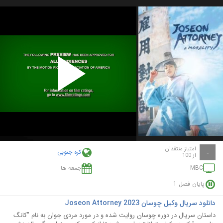
Play
Video
امتیاز منتقدان
کره جنوبی
-
از 100
MBC
جمعه ها
پایان فصل 1
دانلود سریال وکیل چوسان Joseon Attorney 2023
داستان سریال در دوره چوسان روایت شده و در مورد مردی جوان به نام "کانگ