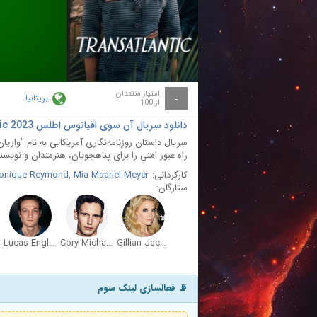
ay
deo
امتیاز منتقدان
بریتانیا
-
از 100
دانلود سریال آن سوی اقیانوس اطلس Transatlantic 2023
سریال داستان روزنامه‎‌نگاری آمریکای
راه عبور امنی را برای پناهجویان، هنرمندان و نویسندگ
کارگردانی:
Mia Maariel Meyer
,
onique Reymond
ستارگان:
Lucas Englander
Cory Michael Smith
Gillian Jacobs
📡 فعالسازی لینک سوم