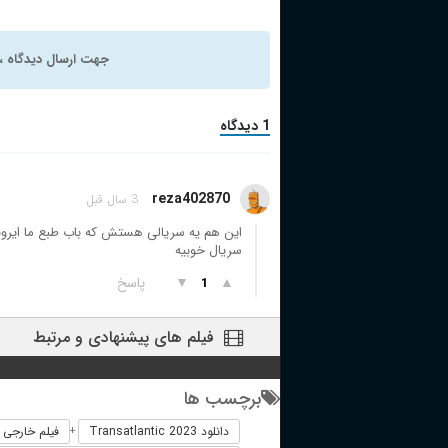
جهت ارسال دیدگاه ، 
1 دیدگاه
reza402870
3 سال قبل
این هم یه سریالی هستش که باب طبع ما ایر
سریال خوبیه
▲
▼
پاسخ
1
فیلم های پیشنهادی و مرتبط
برچسب ها
دانلود Transatlantic 2023
فیلم خارجی Transatlantic 2023
+