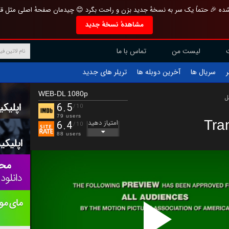
تازه و منحصر به فرد بازطراحی شده 🎉 حتماً یک سر به نسخهٔ جدید بزن و راحت بگرد 
مشاهدهٔ نسخهٔ جدید
تماس با ما
لیست من
تریلر های جدید
آخرین دوبله ها
سریال ها
ف
WEB-DL 1080p
ب
6.5
/10
79 users
Tra
امتیاز دهید
6.4
/10
88 users