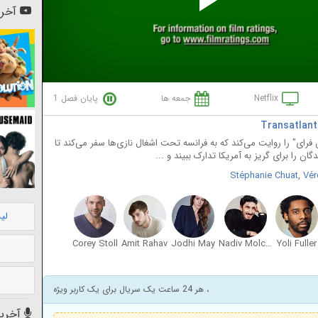
Pl
آخری
Vi
Netflix
جمعه ها
پایان فصل 1
ی به نام "واریان فرای" را روایت می‌کند که به فرانسه تحت اشغال نازی‌ها سفر می‌کند تا
ان را برای گریز به آمریکا تدارک ببیند و ...
Stéphanie Chuat
,
Vér
لی
Corey Stoll
Amit Rahav
Jodhi May
Nadiv Molcho
Yoli Fuller
، هر 24 ساعت یک سریال برای یک کاربر ویژه
آخرین