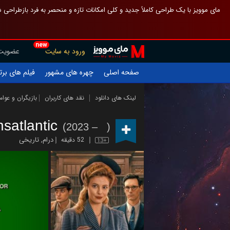
 چیدمان صفحهٔ اصلی مثل قبل مانده تا گم نشوی ، و اگر ظاهر تازه‌تری می‌خواهی
new
عضویت
ورود به سایت
یلم های برتر
چهره های مشهور
صفحه اصلی
ازیگران و عوامل
نقد های کاربران
لینک های دانلود
nsatlantic
(2023 – )
تاریخی
,
درام
52 دقیقه
13+