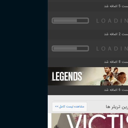
ن تریلر ها
مشاهده لیست کامل >>