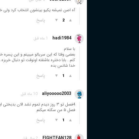
آه اصن نمیشه یکیو بینشون انتخاب کرد ولی خد
▲
▼
پاسخ
2
hadi1984
1 ماه قبل
با سلام
بعضی وقتا که این سریالو میبینم و این پسره 
کنم . بابا دختره عاشقته اونوقت تو دنبال خربزه و 
خدا شانس بده
▲
▼
پاسخ
1
aliyooooo2003
10 ماه قبل
4فصل تو ۳ روز دیدم تموم نشد الان بد
فصل ۵ من سکته میکنم
▲
▼
پاسخ
1
FIGHTFAN128
2 سال قبل