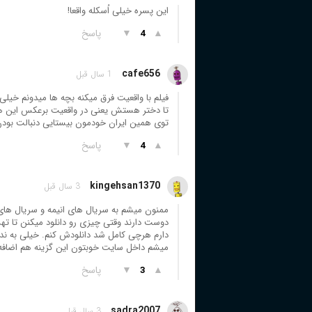
این پسره خیلی اُسکله واقعا!
▲
▼
پاسخ
4
cafe656
1 سال قبل
تا دختر هستش یعنی در واقعیت برعکس این هس
توی همین ایران خودمون بیستایی دنبالت بودن
▲
▼
پاسخ
4
kingehsan1370
3 سال قبل
ممنون میشم به سریال های انیمه و سریال های و
دوست دارند وقتی چیزی رو دانلود میکنن تا ت
دارم هرچی کامل شد دانلودش کنم. خیلی به ن
میشم داخل سایت خوبتون این گزینه هم اضافه 
▲
▼
پاسخ
3
sadra2007
3 سال قبل