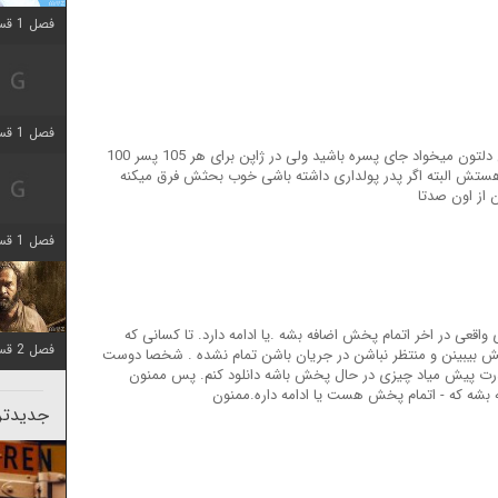
فصل 1 قسمت 12 اضافه شد
فصل 1 قسمت 2 اضافه شد
فیلم با واقعیت فرق میکنه بچه ها میدونم خیلی دلتون میخواد جای پسره باشید ولی در ژاپن برای هر 105 پسر 100
تش البته اگر پدر پولداری داشته باشی خوب بحثش فرق میکنه
 از اون صدتا
فصل 1 قسمت 8 اضافه شد
اقعی در اخر اتمام پخش اضافه بشه .یا ادامه دارد. تا کسانی که
فصل 2 قسمت 7 اضافه شد
هش بیبینن و منتظر نباشن در جریان باشن تمام نشده . شخصا دوست
درت پیش میاد چیزی در حال پخش باشه دانلود کنم. پس ممنون
بشه که - اتمام پخش هست یا ادامه داره.ممنون
جدیدتری