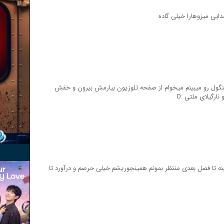
ایی میزوهارا خیلی گاده
خنگول رو میبینم میخوام از صفحه تلوزیون بیارمش بیرون و خفش
نارگیلای ملتی :D
بختی اینه تا فصل بعدی منتظر بمونم همینجوریشم خیلی حرصم و درآورد تا