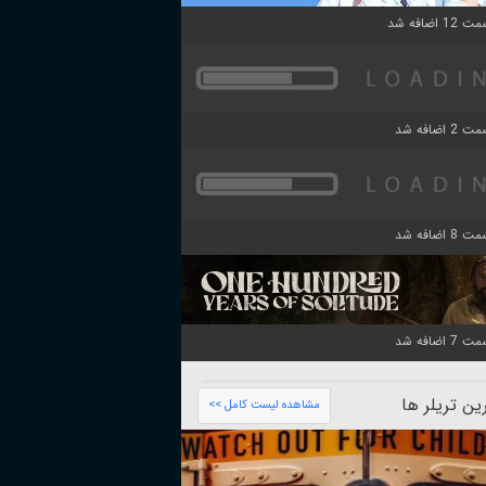
ن تریلر ها
مشاهده لیست کامل >>