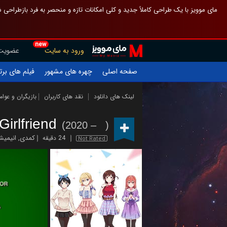
 چیدمان صفحهٔ اصلی مثل قبل مانده تا گم نشوی ، و اگر ظاهر تازه‌تری می‌خواهی
new
عضویت
ورود به سایت
یلم های برتر
چهره های مشهور
صفحه اصلی
ازیگران و عوامل
نقد های کاربران
لینک های دانلود
Girlfriend
(2020 – )
یمیشن
,
کمدی
24 دقیقه
Not Rated