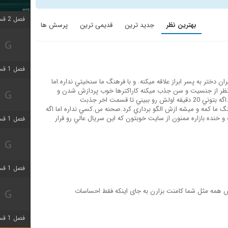
فصل 2 قسمت 1 اضافه شد
بهترین نظر
جدید ترین
قدیمی ترین
پرسش ها
فصل 1 قسمت 3 اضافه شد
ان دختر به پسر ابراز علاقه ميكنه. و با فرهنگ ما سنخيتي نداره.اما
نظر از جنسيت و سن جذب ميكنه كاراكترها خوب پردازش شدن و
داستان با وجود باورپذيري كمش خوب در امده.اگه بتوني 20 دقيقه اولش رو ببيني تا قسمت اخر جذبت
گ ما كمه و ميشه ازش الگو برداري كرد.صحنه س.كسي نداره اما اگه
و خنده بازاره ممنون از سايت خوبتون كه اين سريال عالي رو قرار
فصل 1 قسمت 4 اضافه شد
فصل 1 قسمت 6 اضافه شد
 همه مثل شما کامنت بزارن به جای اینکه فقط احساسات
فصل 1 قسمت 12 اضافه شد