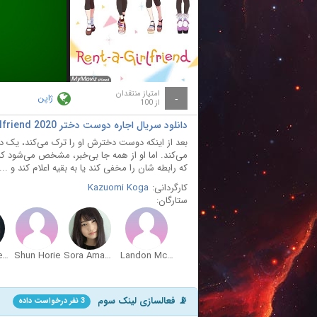
ay
deo
امتیاز منتقدان
ژاپن
-
از 100
دانلود سریال اجاره دوست دختر Rent-a-Girlfriend 2020
بعد از اینکه دوست دخترش او را ترک می‌کند، یک د
می‌کند. اما او از همه جا بی‌خبر، مشخص می‌شود ک
که رابطه شان را مخفی کند یا به بقیه اعلام کند و ...
کارگردانی:
Kazuomi Koga
ستارگان:
Lizzie Freeman
Shun Horie
Sora Amamiya
Landon McDonald
📡 فعالسازی لینک سوم
3 نفر درخواست داده