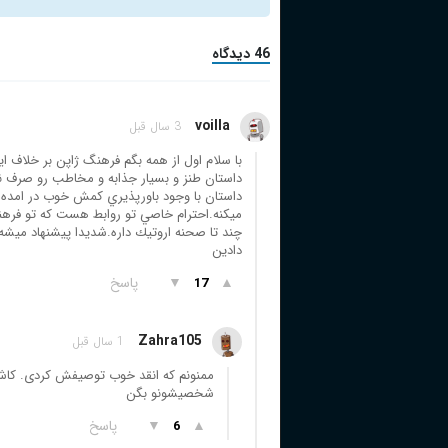
46 دیدگاه
voilla
3 سال قبل
با سلام اول از همه بگم فرهنگ ژاپن بر خلاف اير
داستان طنز و بسيار جذابه و مخاطب رو صرف 
ميكنه.احترام خاصي تو روابط هست كه تو فرهن
چند تا صحنه اروتيك داره.شديدا پيشنهاد ميشه 
دادين
▲
▼
پاسخ
17
Zahra105
1 سال قبل
ممنونم که انقد خوب توصیفش کردی. کاش
شخصیشونو بگن
▲
▼
پاسخ
6