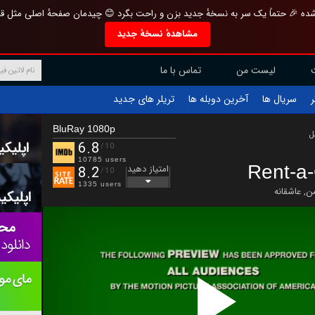
تازه و منحصر به فرد بازطراحی شده 🎉 حتماً یک سر به نسخهٔ جدید بزن و راحت بگرد 
مشاهدهٔ نسخهٔ جدید
تماس با ما
لیست من
تریلر های جدید
آخرین دوبله ها
سریال ها
ف
BluRay 1080p
ب
6.8
/10
10785 users
Rent-a-
امتیاز دهید
8.2
/10
1335 users
عاشقانه
,
ان