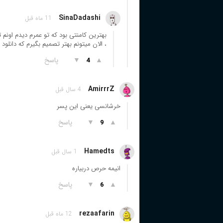
SinaDadashi
11 ماه قبل
بهترین کامنتی بود که تو عمرم دیدم اونم
، الان میتونم بهتر تصمیم بگیرم که دانلود 
▲
▼
پاسخ
4
AmirrrZ
4 سال قبل
خرشانسی یعنی این پسر
▲
▼
پاسخ
9
Hamedts
1 سال قبل
انیمه حرص دربیاره
▲
▼
پاسخ
6
rezaafarin
12 ماه قبل