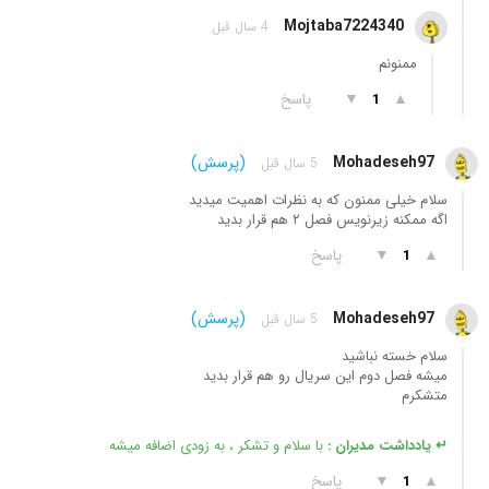
Mojtaba7224340
4 سال قبل
ممنونم
▲
▼
پاسخ
1
Mohadeseh97
(پرسش)
5 سال قبل
سلام خیلی ممنون که به نظرات اهمیت میدید
اگه ممکنه زیرنویس فصل ۲ هم قرار بدید
▲
▼
پاسخ
1
Mohadeseh97
(پرسش)
5 سال قبل
سلام خسته نباشید
میشه فصل دوم این سریال رو هم قرار بدید
متشکرم
↵ یادداشت مدیران :
با سلام و تشکر ، به زودی اضافه میشه
▲
▼
پاسخ
1