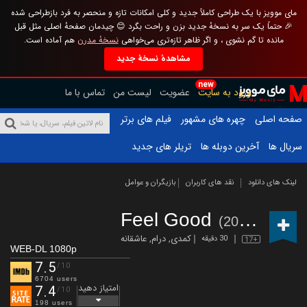
مای موویز با یک طراحی کاملاً جدید و کلی امکانات تازه و منحصر به فرد بازطراحی شده
🎉 حتماً یک سر به نسخهٔ جدید بزن و راحت بگرد 😊 چیدمان صفحهٔ اصلی مثل قبل
مانده تا گم نشوی ، و اگر ظاهر تازه‌تری می‌خواهی
نسخهٔ مدرن
هم آماده است.
مشاهدهٔ نسخهٔ جدید
new
ورود به سایت
عضویت
لیست من
تماس با ما
صفحه اصلی
چهره های مشهور
فیلم های برتر
سریال ها
آخرین دوبله ها
تریلر های جدید
لینک های دانلود
نقد های کاربران
بازیگران و عوامل
Feel Good
(2020 – )
کمدی
,
درام
,
عاشقانه
30 دقیقه
17+
WEB-DL 1080p
7.5
/10
6704 users
امتیاز دهید
7.4
/10
198 users