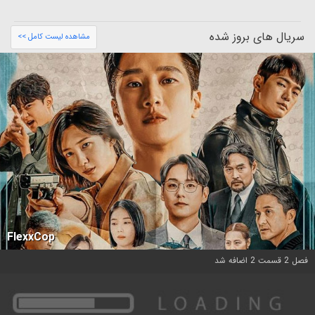
سریال های بروز شده
مشاهده لیست کامل >>
FlexxCop
فصل 2 قسمت 2 اضافه شد