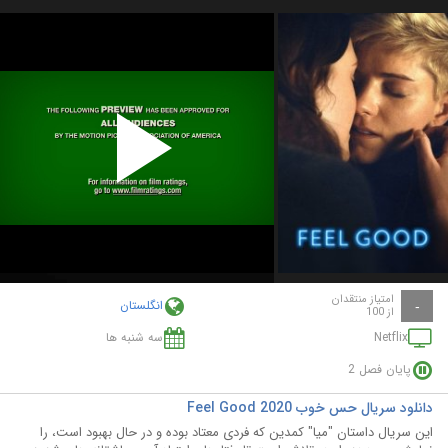
Play
Video
امتیاز منتقدان
انگلستان
-
از 100
Netflix
سه شنبه ها
پایان فصل 2
دانلود سریال حس خوب Feel Good 2020
این سریال داستان "میا" کمدین که فردی معتاد بوده و در حال بهبود است، را