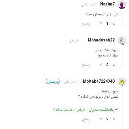
Nasim7
5 سال قبل
کی. زیر نویسش میاد
▲
▼
پاسخ
1
Mohadeseh22
1 سال قبل
درود وقت بخیر
فوق العاده بود
▲
▼
پاسخ
0
Mojtaba7224340
(پرسش)
4 سال قبل
درود برشما
فصل دوم زیرنویس نداره ؟
↵ یادداشت مدیران :
سپاس ، نه متاسفانه !
▲
▼
پاسخ
2