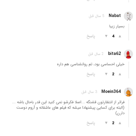
Nabat
5 سال قبل
بسیار زیبا
▲
▼
پاسخ
4
bita62
2 سال قبل
خیلی احساسی بود، تم روانشناسی هم داره
▲
▼
پاسخ
2
Moein364
3 سال قبل
فراتر از انتظارتون قشنگه ...اصلا فکرشو نمی کنید این قدر باحال باشه ...
(البته برای کسایی پیشنهادا میشه که فیلم های عاشقانه و آروم دوست
دارن)
▲
▼
پاسخ
2