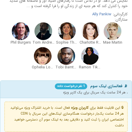
نمایش می دهد. او در تلاش است تا رفتارهای اعتیاد آور و عاشقانه های شدید
خود را کنترل کند که هر جنبه ای از زندگی او را فرا گرفته است و ...
کارگردانی:
Ally Pankiw
ستارگان:
Phil Burgers
Tom Andrews
Sophie Thompson
Charlotte Ritchie
Mae Martin
Ophelia Lovibond
Tobi Bamtefa
Ramon Tikaram
📡 فعالسازی لینک سوم
1 نفر درخواست داده
، هر 24 ساعت یک سریال برای یک کاربر ویژه
🔒 این قابلیت فقط برای
کاربران ویژه
فعال است. با خرید اشتراک ویژه می‌توانید
هر 24 ساعت یک‌بار درخواست همگام‌سازی لینک‌های این سریال با CDN
اختصاصی ایران را ثبت کنید و دقایقی بعد به لینک سوم آن دسترسی خواهید
داشت