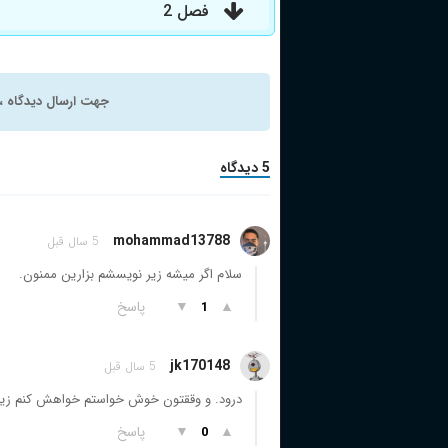
فصل 2
جهت ارسال دیدگاه ، 
5 دیدگاه
mohammad13788
5 سال قبل
سلام اگر میشه زیر نویسشم بزارین ممنون.
▲
▼
پاسخ
1
jk170148
5 سال قبل
درود. و وققتون خوش خواستم خواهش کنم زیر نویس قسمت های ۳ به بعد
▲
▼
پاسخ
0