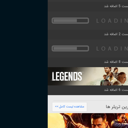
ن تریلر ها
مشاهده لیست کامل >>