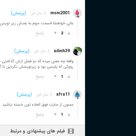
msm2001
(پرسش)
5 سال قبل
عالی.خواهشا قسمت سوم به بعدش زیر نویس ه
▲
▼
پاسخ
2
admh39
(پرسش)
4 سال قبل
واقعا چه معنی میده که دو فصل ازش گذاشتی 
رووکی که پلیسی بود و زیرنویسش نکردین تا آ
▲
▼
پاسخ
1
afra11
(پرسش)
5 سال قبل
ممنون از سایت فوق العاده تون خسته نباشید. 
▲
▼
پاسخ
1
فیلم های پیشنهادی و مرتبط