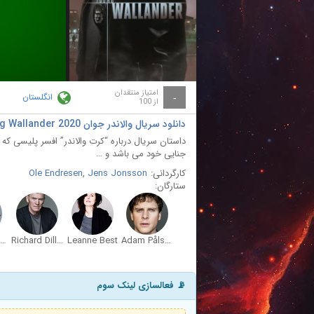
ay
deo
امتیاز منتقدان
انگلستان
-
از 100
دانلود سریال والاندر جوان Young Wallander 2020
داستان سریال درباره “کرت والاندر” افسر پلیسی که 
جنایی خود می‌ باشد و …
کارگردانی:
Jens Jonsson
,
Ole Endresen
ستارگان:
Ellise Chappell
Richard Dillane
Leanne Best
Adam Pålsson
📡 فعالسازی لینک سوم