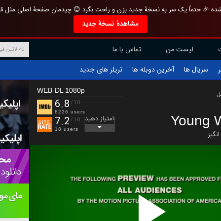
تازه و منحصر به فرد بازطراحی شده 🎉 حتماً یک سر به نسخهٔ جدید بزن و راحت بگرد 
مشاهدهٔ نسخهٔ جدید
تماس با ما
لیست من
تریلر های جدید
آخرین دوبله ها
سریال ها
ف
WEB-DL 1080p
ب
6.8
/10
8226 users
Young 
امتیاز دهید
7.2
/10
18 users
هیجا