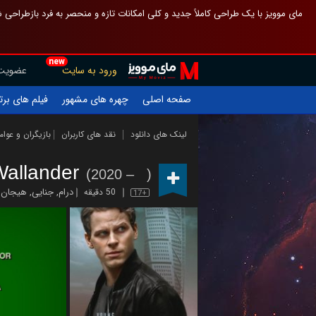
 چیدمان صفحهٔ اصلی مثل قبل مانده تا گم نشوی ، و اگر ظاهر تازه‌تری می‌خواهی
new
عضویت
ورود به سایت
یلم های برتر
چهره های مشهور
صفحه اصلی
ازیگران و عوامل
نقد های کاربران
لینک های دانلود
Wallander
(2020 – )
ن انگیز
,
جنایی
,
درام
50 دقیقه
17+