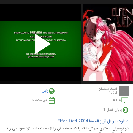
Play
Video
امتیاز منتقدان
ژاپن
-
از 100
AT-X
پنج شنبه ها
پایان فصل 1
دانلود سریال آواز الف‌ها Elfen Lied 2004
دو نوجوان، دختری جهش‌یافته را که حافظه‌اش را از دست داده، نزد خود می‌برند