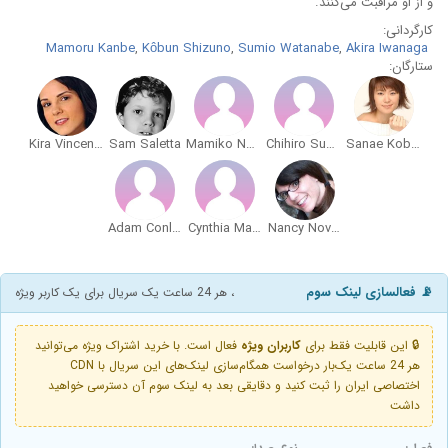
و از او مراقبت می‌کنند.
کارگردانی:
Mamoru Kanbe
,
Kôbun Shizuno
,
Sumio Watanabe
,
Akira Iwanaga
ستارگان:
Kira Vincent-Davis
Sam Saletta
Mamiko Noto
Chihiro Suzuki
Sanae Kobayashi
Adam Conlon
Cynthia Martinez
Nancy Novotny
📡 فعالسازی لینک سوم
، هر 24 ساعت یک سریال برای یک کاربر ویژه
🔒 این قابلیت فقط برای
کاربران ویژه
فعال است. با خرید اشتراک ویژه می‌توانید
هر 24 ساعت یک‌بار درخواست همگام‌سازی لینک‌های این سریال با CDN
اختصاصی ایران را ثبت کنید و دقایقی بعد به لینک سوم آن دسترسی خواهید
داشت