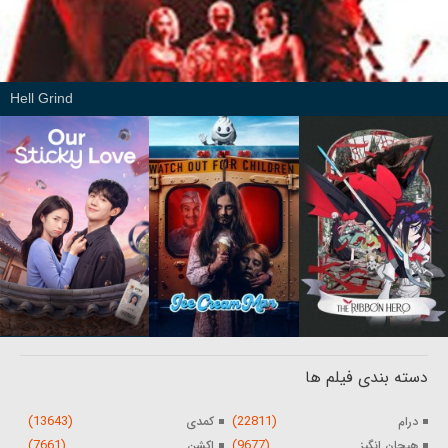
Hell Grind
دسته بندی فیلم ها
(13643)
(22811)
درام
کمدی
(7661)
(9677)
هیجان انگیز
اکشن