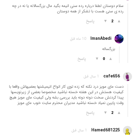
سلام دوستان لطفا درباره رده سنی انیمه بگید مال بزرگسالانه یا نه در چه
رده ی سنی هست با تشکر از همه دوستان
▲
▼
پاسخ
2
ImanAbedi
10 ماه قبل
بزرگساله
▲
▼
پاسخ
0
cafe656
1 سال قبل
دست مای مویز درد نکنه که زده توی کار انواع انیمیشنها بعضیهاش واقعا با
کیفیت هستش در این هفته خسته نباشید مخصوصا بعضی از زیرنویسها
پیدا کردنش سخت دونه دونه باید بررسی بشه ولی کیفیت مای مویز هیچ
وقت پایین نمیاد خسته نباشید مدیران محترم سایت خوب مای مویز
▲
▼
پاسخ
2
Hamed681225
1 سال قبل