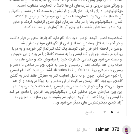
است. اما دیکلونیئوس فقط و فقط از نظر ظاهری شبیه به انسان‌ها هستند
و ویژگی‌های درونی و قدرت‌های آن‌ها کاملاً با انسان‌ها متفاوت است.
دیکلونیئوس دارای قدرتی ماورائی و فرابشری هستند که در دستان نامرئی
آن‌ها خلاصه می‌شود. انسان‌ها با دیدن این موجودات و ترس از کشته
شدن، دیکلونیئوس‌ها را در یک سازمان فوق سری قرنطینه کردند و مانع
زیاد شدن نسلشان شدند تا بر روی آن‌ها آزمایش و مطالعه کنند.
شخصیت اصلی انیمه، لوسی «Lucy» نام دارد که بارها سعی بر فرار داشت
و در آخر با به قتل رساندن تعداد زیادی از نگهبانان موفق به فرار شد.
لوسی در لحظه آخر فرار خود توسط یک تک تیرانداز تیر خورده و به دریا
پرتاب می‌شود. جریان آب لوسی را به سمت کاماکورا می‌برد و تیر خوردن
او باعث می‌شود وی تمامی خاطرات خود را فراموش کند و حتی قادر به
حرف زدن هم نباشد. بعد از رسیدن لوسی به شهر، وی در ساحل با دختر و
پسری با نام‌های یوکا «Yuka» و کاتا «Kouta» آشنا می‌شود. کاتا نام لوسی
را «نیو» می‌گذارد. چون او به دلیل اصابت تیر به مغزش فقط قادر به گفتن
کلمه‌ی نیو بود. کاتا ایده‌ی مراقبت از آن دختر را به یوکا می‌دهد و او هم
قبول می‌کند و آن دو از همه جا بی‌خبر لوسی را به خانه خود می‌برند. در
این بین سازمان سری مخفی کردن دیکلونیئوس‌ها افرادی را مامور می‌کند
تا لوسی را پیدا کنند. اما آن‌ها موفق نمی‌شوند و این سازمان مجبور به
آزاد کردن دیکلونیئوس‌های دیگر می‌شود و….
▲
▼
پاسخ
4
salman1372
1 سال قبل