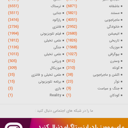
(6551)
(6871)
عاشقانه
ترسناک
(5511)
(5821)
مستند
جنایی
(3416)
(4051)
ماجراجویی
رازآلود
(2736)
(2952)
خانوادگی
فانتزی
(1994)
(2680)
انیمیشن
فیلم تلویزیونی
(1812)
(1826)
تاریخی
علمی تخیلی
(1136)
(1568)
موزیک
جنگی
(1013)
(1027)
بیوگرافی
علمی تخیلی
(505)
(812)
وسترن
ورزشی
(309)
(310)
کوتاه
موزیکال
(35)
(38)
اکشن و ماجراجویی
علمی تخیلی و فانتزی
(15)
(23)
نوآر
برنامه تلویزیونی
(3)
(9)
جنگ و سیاست
بازی
(1)
(1)
کودکان
Reality
ما را در شبکه های اجتماعی دنبال کنید :