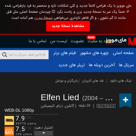
مای موویز با یک طراحی کاملاً جدید و کلی امکانات تازه و منحصر به فرد بازطراحی شده
🎉 حتماً یک سر به نسخهٔ جدید بزن و راحت بگرد 😊 چیدمان صفحهٔ اصلی مثل قبل
مانده تا گم نشوی ، و اگر ظاهر تازه‌تری می‌خواهی
نسخهٔ مدرن
هم آماده است.
مشاهدهٔ نسخهٔ جدید
new
ورود به سایت
عضویت
لیست من
تماس با ما
صفحه اصلی
چهره های مشهور
فیلم های برتر
سریال ها
آخرین دوبله ها
تریلر های جدید
لینک های دانلود
نقد های کاربران
بازیگران و عوامل
Elfen Lied
(2004 – 2004)
اکشن
,
درام
,
انیمیشن
24 دقیقه
Not Rated
WEB-DL 1080p
7.9
/10
39770 users
امتیاز دهید
7.5
/10
189 users