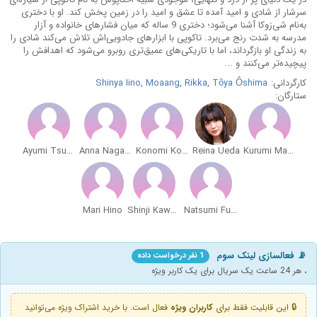
سرشار از شادی و امید آمده تا عشق و امید را در زمین پخش کند. او با دختری
به‌نام شی‌زوکا آشنا می‌شود؛ دختری 9 ساله که میان فشارهای خانواده و آزار
مدرسه به شدت رنج می‌برد. تاکوپی با ابزارهای جادویی‌اش تلاش می‌کند شادی را
به زندگی او بازگرداند، اما با تاریکی‌های عمیق‌تری روبرو می‌شود که اهدافش را
پیچیده‌تر می‌کنند و ...
کارگردانی:
Tôya Ôshima
,
Rikka
,
Moaang
,
Shinya Iino
ستارگان:
Ayumi Tsunematsu
Anna Nagase
Konomi Kohara
Reina Ueda
Kurumi Mamiya
Mari Hino
Shinji Kawada
Natsumi Fujiwara
📡 فعالسازی لینک سوم
1 نفر درخواست داده
، هر 24 ساعت یک سریال برای یک کاربر ویژه
🔒 این قابلیت فقط برای
کاربران ویژه
فعال است. با خرید اشتراک ویژه می‌توانید