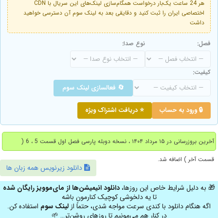
هر 24 ساعت یک‌بار درخواست همگام‌سازی لینک‌های این سریال با CDN
اختصاصی ایران را ثبت کنید و دقایقی بعد به لینک سوم آن دسترسی خواهید
داشت
فصل:
نوع صدا:
کیفیت:
🔄 فعالسازی لینک سوم
🔒 ورود به حساب
⭐ دریافت اشتراک ویژه
آخرین بروزرسانی در ۱۵ مرداد ۱۴۰۴ ، نسخه دوبله پارسی فصل اول قسمت 5 ، 6 (
قسمت آخر ) اضافه شد.
دانلود زیرنویس همه زبان ها
🎁 به دلیل شرایط خاص این روزها،
دانلود انیمیشن‌ها از مای‌موویز رایگان شده
تا یه دلخوشی کوچیک کنارمون باشه
اگه هنگام دانلود با کندی سرعت مواجه شدی، حتماً از
لینک سوم
استفاده کن.
در کنار هم می‌مونیم تا روزهای روشن‌تر… 🌱