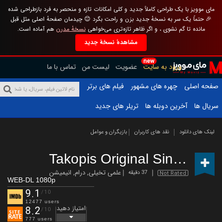
مای موویز با یک طراحی کاملاً جدید و کلی امکانات تازه و منحصر به فرد بازطراحی شده
🎉 حتماً یک سر به نسخهٔ جدید بزن و راحت بگرد 😊 چیدمان صفحهٔ اصلی مثل قبل
مانده تا گم نشوی ، و اگر ظاهر تازه‌تری می‌خواهی
نسخهٔ مدرن
هم آماده است.
مشاهدهٔ نسخهٔ جدید
new
ورود به سایت
عضویت
لیست من
تماس با ما
صفحه اصلی
چهره های مشهور
فیلم های برتر
سریال ها
آخرین دوبله ها
تریلر های جدید
لینک های دانلود
نقد های کاربران
بازیگران و عوامل
Takopis Original Sin
(2025 – 
علمی تخیلی
,
درام
,
انیمیشن
37 دقیقه
Not Rated
WEB-DL 1080p
9.1
/10
12477 users
امتیاز دهید
8.2
/10
777 users