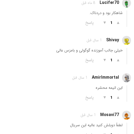
Lucifer70
8 ماه قبل
شاهکار بود و دردناک.
▲
▼
پاسخ
1
Shivay
1 سال قبل
خیلی جالب آموزنده گوگولی و بامزس عالی
▲
▼
پاسخ
1
AmirImmortal
1 سال قبل
این انیمه محشره
▲
▼
پاسخ
1
Mosavi77
1 سال قبل
لطفاً دوبلش کنید عالیه این سریال