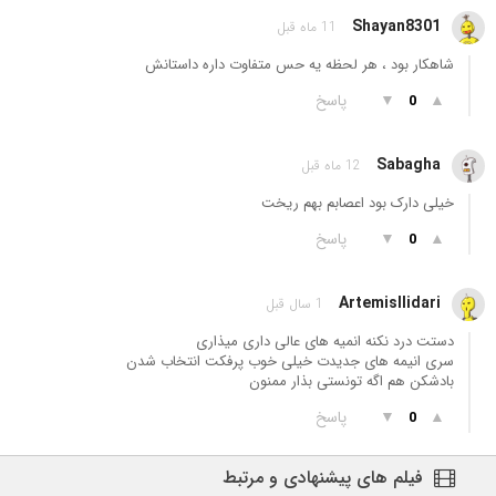
Shayan8301
11 ماه قبل
شاهکار بود ، هر لحظه یه حس متفاوت داره داستانش
▲
▼
پاسخ
0
Sabagha
12 ماه قبل
خیلی دارک بود اعصابم بهم ریخت
▲
▼
پاسخ
0
ArtemisIlidari
1 سال قبل
دستت درد نکنه انمیه های عالی داری میذاری
سری انیمه های جدیدت خیلی خوب پرفکت انتخاب شدن
بادشکن هم اگه تونستی بذار ممنون
▲
▼
پاسخ
0
فیلم های پیشنهادی و مرتبط