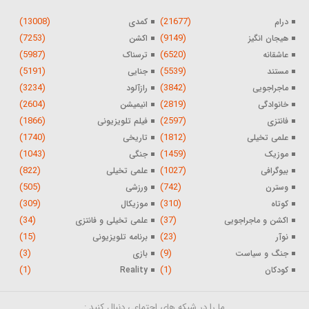
(13008)
(21677)
درام
کمدی
(7253)
(9149)
هیجان انگیز
اکشن
(5987)
(6520)
عاشقانه
ترسناک
(5191)
(5539)
مستند
جنایی
(3234)
(3842)
ماجراجویی
رازآلود
(2604)
(2819)
خانوادگی
انیمیشن
(1866)
(2597)
فانتزی
فیلم تلویزیونی
(1740)
(1812)
علمی تخیلی
تاریخی
(1043)
(1459)
موزیک
جنگی
(822)
(1027)
بیوگرافی
علمی تخیلی
(505)
(742)
وسترن
ورزشی
(309)
(310)
کوتاه
موزیکال
(34)
(37)
اکشن و ماجراجویی
علمی تخیلی و فانتزی
(15)
(23)
نوآر
برنامه تلویزیونی
(3)
(9)
جنگ و سیاست
بازی
(1)
(1)
کودکان
Reality
ما را در شبکه های اجتماعی دنبال کنید :