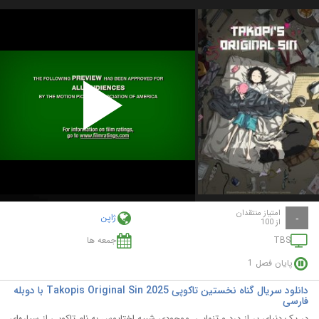
Play
Video
امتیاز منتقدان
ژاپن
-
از 100
TBS
جمعه ها
پایان فصل 1
دانلود سریال گناه نخستین تاکوپی Takopis Original Sin 2025 با دوبله
فارسی
در یک دنیای پر از درد و تنهایی، موجودی شبیه اختاپوس به نام تاکوپی از سیاره‌ای