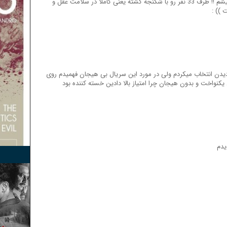
من گاهی اصلا متوجه قوانین عجیب انسانها نمیشم !! طرف 33 نفر رو با شکنجه کشته یعنی کاملا در سلامت عقل و
 )) :
یدن انتخاب میکردم ولی در مورد این سریال بی هیجان فهمیدم روی
یکنواخت و بدون هیجان چرا امتیاز بالا دادین خسته کننده بود
یدم