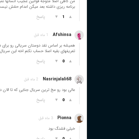
برنامه ریزی داشته بعد میگن اعدام حقش نیست
▲
▼
پاسخ
1
Afshinsa
1 ماه قبل
همیشه بر اساس نقد دوستان سریالی رو برای د
تعریفهای بقیه اصلا حساب نکنم اخه این سریال 
▲
▼
پاسخ
0
Nasrinjalali68
2 ماه قبل
عالی بود رو مخ ترین سریال جنایی که تا الان د
▲
▼
پاسخ
0
Pionna
3 ماه قبل
خیلی قشنگ بود
▲
▼
پاسخ
0