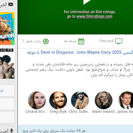
Pl
آخری
Vi
Peacock
جمعه ها
پایان فصل 1
دانلود سریال شیطانی در لباس مبدل: جان وین گیسی Devil in Disguise: John Wayne Gacy 2025 با دوبله
وان ربوده، به قتل رسیده و در فضایی زیرزمینی زیر خانه‌ قاتلشان دفن شدند و
. چرا؟ او جذاب و شوخ‌طبع بود. شغل خوبی داشت. یک رهبر اجتماعی
ن بیمار را سرگرم کند ولی ...
لی
Cricket Brown
Greg Bryk
Chris Sullivan
Marin Ireland
آخرین
، هر 24 ساعت یک سریال برای یک کاربر ویژه