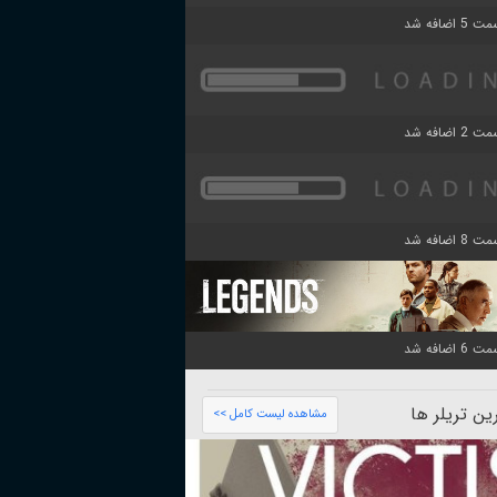
ن تریلر ها
مشاهده لیست کامل >>