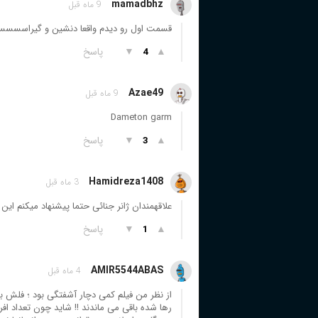
mamadbhz
9 ماه قبل
قسمت اول رو دیدم واقعا دنشین و گیراسس
▲
▼
پاسخ
4
Azae49
9 ماه قبل
Dameton garm
▲
▼
پاسخ
3
Hamidreza1408
3 ماه قبل
علاقهمندان ژانر جنائی حتما پیشنهاد میکنم این
▲
▼
پاسخ
1
AMIR5544ABAS
4 ماه قبل
از نظر من فیلم کمی دچار آشفتگی بود ؛ فلش بکه
رها شده باقی می ماندند !! شاید چون تعداد افر