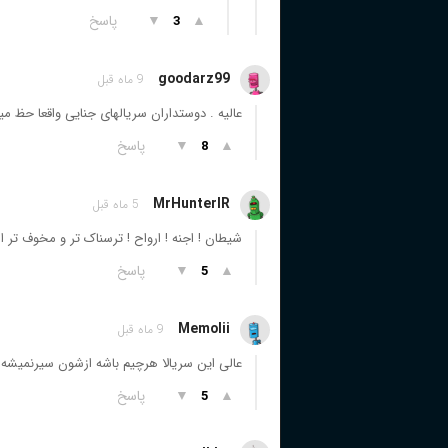
▲
▼
پاسخ
3
goodarz99
9 ماه قبل
عالیه . دوستداران سریالهای جنایی واقعا حظ می
▲
▼
پاسخ
8
MrHunterIR
5 ماه قبل
شیطان ! اجنه ! ارواح ! ترسناک تر و مخوف تر ا
▲
▼
پاسخ
5
Memolii
9 ماه قبل
عالی این سریالا هرچیم باشه ازشون سیر‌نمیشه 
▲
▼
پاسخ
5