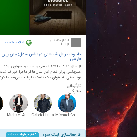
ay
deo
امتیاز منتقدان
ایالات متحده
-
از 100
فارسی
از سال 1972 تا 1978، سی و سه مرد ج
هیچکس برای تمام این سال‌ها از ماجرا خبر نداشت
بود. حتی به عنوان یک دلقک داوطلب می‌شد تا کودکا
کارگردانی:
ستارگان:
James Badge Dale
Michael Angarano
Gabriel Luna
Michael Chernus
📡 فعالسازی لینک سوم
1 نفر درخواست داده