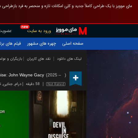
 چیدمان صفحهٔ اصلی مثل قبل مانده تا گم نشوی ، و اگر ظاهر تازه‌تری می‌خواهی
new
عضویت
ورود به سایت
یلم های برتر
چهره های مشهور
صفحه اصلی
ازیگران و عوامل
نقد های کاربران
لینک های دانلود
guise: John Wayne Gacy
(2025 – )
ک
,
جنایی
,
درام
58 دقیقه
Not Rated