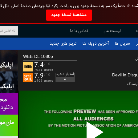
تازه و منحصر به فرد بازطراحی شده 🎉 حتماً یک سر به نسخهٔ جدید بزن و راحت بگرد 
مشاهدهٔ نسخهٔ جدید
تماس با ما
لیست من
تریلر های جدید
آخرین دوبله ها
سریال ها
ف
WEB-DL 1080p
ب
7.4
/10
7031 users
امتیاز دهید
7.9
Devil in Dis
/10
1497 users
ترسنا