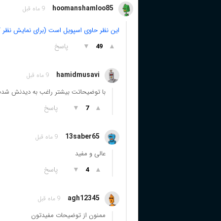
hoomanshamloo85
9 ماه قبل
این نظر حاوی اسپویل است (برای نمایش نظر ک
▲
▼
پاسخ
49
hamidmusavi
9 ماه قبل
با توضیحاتت بیشتر راغب به دیدنش شدم
▲
▼
پاسخ
7
13saber65
9 ماه قبل
عالی و مفید
▲
▼
پاسخ
4
agh12345
9 ماه قبل
ممنون از توضیحات مفیدتون