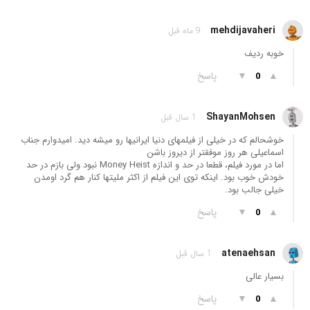
mehdijavaheri
9 ماه قبل
خوبه ردیف
▲
▼
پاسخ
0
ShayanMohsen
1 سال قبل
خوشحالم که در خیلی از فیلمهای دنیا ایرانیها رو میشه دید. امیدوارم جناب
اسماعیلی هر روز موفقتر از دیروز باشن
اما در مورد فیلم، قطعا در حد و اندازه Money Heist نبود ولی بازم در حد
خودش خوب بود. اینکه توی این فیلم از اکثر ملیتها کنار هم گرد اومدن
خیلی جالب بود.
▲
▼
پاسخ
0
atenaehsan
1 سال قبل
بسیار عالی
▲
▼
پاسخ
0