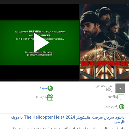
Play
Video
امتیاز منتقدان
سوئد
-
از 100
Netflix
شنبه ها
پایان فصل 1
دانلود سریال سرقت هلیکوپتر The Helicopter Heist 2024 با دوبله
فارسی
داستان سریال بر اساس یک ماجرای واقعی ساخته شده و به پشت‌پرده‌ی یکی از