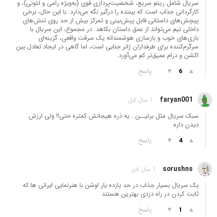
سریال شامل ریتم سریع، شخصیت‌پردازی قوی (به‌ویژه رامی و لئونی)، و
کارگردانی جذاب است که بیننده را درگیر نگه می‌دارد. با این حال، برخی
پیچش‌های داستانی قابل پیش‌بینی و تمرکز بیش از حد روی تنش‌های
داخلی تیم می‌تواند از عمق داستان بکاهد. در مجموع، این سریال با
بازی‌های خوب و بازسازی هوشمندانه یک سرقت واقعی، گزینه‌ای
سرگرم‌کننده برای طرفداران ژانر جنایی است، اما گاهی در ایجاد تعادل بین
اکشن و درام عمیق‌تر کم می‌آورد.
▲
▼
پاسخ
6
faryan001
1 سال قبل
سبک سریال مثل برلیــن.. یه ذره هیجانش کمتره حتی!! ولی ارزش
دیدن داره
▲
▼
پاسخ
4
sorushns
1 سال قبل
یک سریال بسیار جذاب در حد یازده یار اوشن با هنرنمایی ایرانی ها که
ثابت کردن در راه دزدی بهترین هستند
▲
▼
پاسخ
1