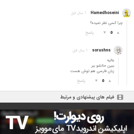
Hamedhoseini
1 سال قبل
چرا کسی نظر نمیده؟
▲
▼
پاسخ
0
sorushns
1 سال قبل
عالیه
ببین حالشو ببر
زبان فارسی هم توش هست
▲
▼
پاسخ
0
فیلم های پیشنهادی و مرتبط