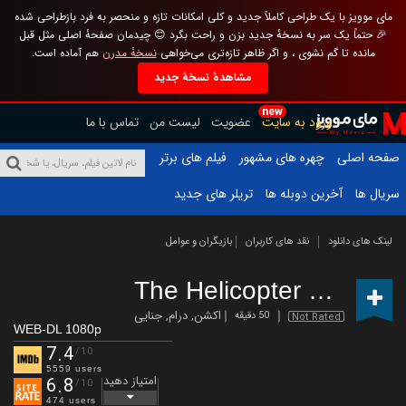
مای موویز با یک طراحی کاملاً جدید و کلی امکانات تازه و منحصر به فرد بازطراحی شده
🎉 حتماً یک سر به نسخهٔ جدید بزن و راحت بگرد 😊 چیدمان صفحهٔ اصلی مثل قبل
مانده تا گم نشوی ، و اگر ظاهر تازه‌تری می‌خواهی
نسخهٔ مدرن
هم آماده است.
مشاهدهٔ نسخهٔ جدید
new
ورود به سایت
عضویت
لیست من
تماس با ما
صفحه اصلی
چهره های مشهور
فیلم های برتر
سریال ها
آخرین دوبله ها
تریلر های جدید
لینک های دانلود
نقد های کاربران
بازیگران و عوامل
The Helicopter Heist
(20
اکشن
,
درام
,
جنایی
50 دقیقه
Not Rated
WEB-DL 1080p
7.4
/10
5559 users
امتیاز دهید
6.8
/10
474 users