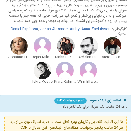
جسورانه‌ترین و پیچیده‌ترین سرقت‌های تاریخ می‌پردازد. داستان، زندگی چند
جوان را دنبال می‌کند که با ذهنی خلاق، نقشه‌ای فوق‌العاده و غیرمنتظره طراحی
می‌کنند و به دل دنیایی پرخطر و نفس‌گیر می‌زنند؛ جایی که همه چیز با سرعت
پیش می‌رود و کوچک‌ترین اشتباه، می‌تواند به نابودی همه چیز ختم شود و ...
کارگردانی:
Anna Zackrisson
,
Jonas Alexander Arnby
,
Daniel Espinosa
ستارگان:
Johanna Hedberg
Dejan Milacic
Mahmut Suvakci
Ardalan Esmaili
Victoria Carmen Sonne
Iskra Kostic
Kiara Rahman
Wim Elfwencrona
📡 فعالسازی لینک سوم
3 نفر درخواست داده
، هر 24 ساعت یک سریال برای یک کاربر ویژه
🔒 این قابلیت فقط برای
کاربران ویژه
فعال است. با خرید اشتراک ویژه می‌توانید
هر 24 ساعت یک‌بار درخواست همگام‌سازی لینک‌های این سریال با CDN