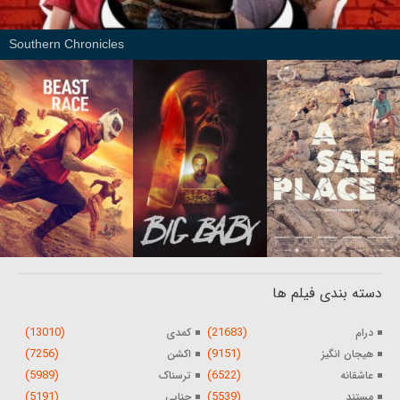
Southern Chronicles
دسته بندی فیلم ها
(13010)
(21683)
درام
کمدی
(7256)
(9151)
هیجان انگیز
اکشن
(5989)
(6522)
عاشقانه
ترسناک
(5191)
(5539)
مستند
جنایی