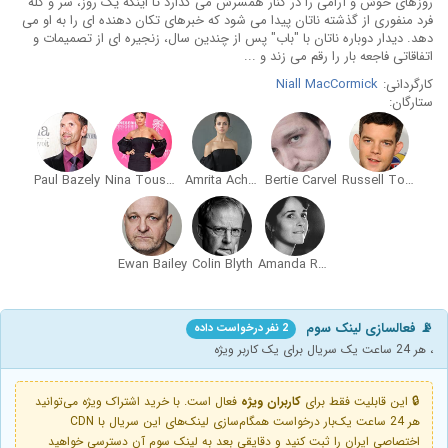
روزهای خوش و آرامی را در کنار همسرش می گذارد تا اینکه یک روز، سر و کله
فرد منفوری از گذشته ناتان پیدا می شود که خبرهای تکان دهنده ای را به او می
دهد. دیدار دوباره ناتان با "باب" پس از چندین سال، زنجیره ای از تصمیمات و
اتفاقاتی فاجعه بار را رقم می زند و ...
کارگردانی:
Niall MacCormick
ستارگان:
Paul Bazely
Nina Toussaint-White
Amrita Acharia
Bertie Carvel
Russell Tovey
Ewan Bailey
Colin Blyth
Amanda Root
📡 فعالسازی لینک سوم
2 نفر درخواست داده
، هر 24 ساعت یک سریال برای یک کاربر ویژه
🔒 این قابلیت فقط برای
کاربران ویژه
فعال است. با خرید اشتراک ویژه می‌توانید
هر 24 ساعت یک‌بار درخواست همگام‌سازی لینک‌های این سریال با CDN
اختصاصی ایران را ثبت کنید و دقایقی بعد به لینک سوم آن دسترسی خواهید