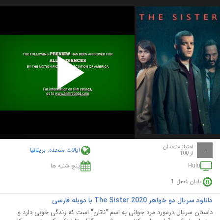
Play
Video
امتیاز منتقدان
ایالات متحده
,
بریتانیا
-
از 100
Hulu
پنج شنبه ها
پایان فصل 1
دانلود سریال دو خواهر The Sister 2020 با دوبله فارسی
داستان سریال درمورد مرد جوانی به اسم "ناتان" است که زندگی خوبی دارد و