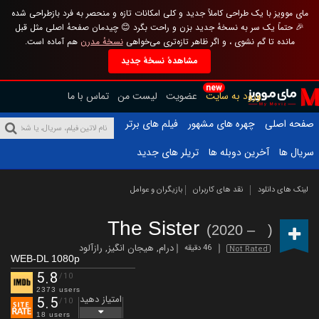
مای موویز با یک طراحی کاملاً جدید و کلی امکانات تازه و منحصر به فرد بازطراحی شده
🎉 حتماً یک سر به نسخهٔ جدید بزن و راحت بگرد 😊 چیدمان صفحهٔ اصلی مثل قبل
مانده تا گم نشوی ، و اگر ظاهر تازه‌تری می‌خواهی
نسخهٔ مدرن
هم آماده است.
مشاهدهٔ نسخهٔ جدید
new
ورود به سایت
عضویت
لیست من
تماس با ما
صفحه اصلی
چهره های مشهور
فیلم های برتر
سریال ها
آخرین دوبله ها
تریلر های جدید
لینک های دانلود
نقد های کاربران
بازیگران و عوامل
The Sister
(2020 – )
درام
,
هیجان انگیز
,
رازآلود
46 دقیقه
Not Rated
WEB-DL 1080p
5.8
/10
2373 users
امتیاز دهید
5.5
/10
18 users