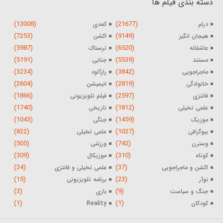
دسته بندی فیلم ها
(13008)
(21677)
درام
کمدی
(7253)
(9149)
هیجان انگیز
اکشن
(5987)
(6520)
عاشقانه
ترسناک
(5191)
(5539)
مستند
جنایی
(3234)
(3842)
ماجراجویی
رازآلود
(2604)
(2819)
خانوادگی
انیمیشن
(1866)
(2597)
فانتزی
فیلم تلویزیونی
(1740)
(1812)
علمی تخیلی
تاریخی
(1043)
(1459)
موزیک
جنگی
(822)
(1027)
بیوگرافی
علمی تخیلی
(505)
(742)
وسترن
ورزشی
(309)
(310)
کوتاه
موزیکال
(34)
(37)
اکشن و ماجراجویی
علمی تخیلی و فانتزی
(15)
(23)
نوآر
برنامه تلویزیونی
(3)
(9)
جنگ و سیاست
بازی
(1)
(1)
کودکان
Reality