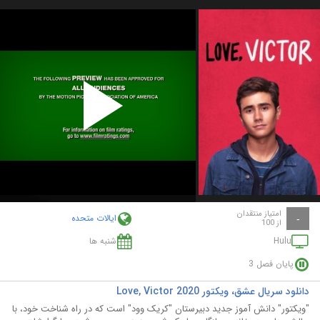
Play
Video
امتیاز منتقدان
ایالات متحده
-
از 100
Hulu
شنبه ها
پایان فصل 3
دانلود سریال عشق، ویکتور Love, Victor 2020
"ویکتور" دانش آموز جدید دبیرستان "کریک وود" است که در راه شناخت خود، با