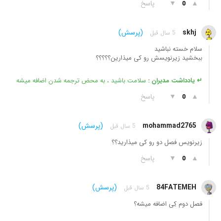
▲
▼
پاسخ
0
skhj
(پرسش)
5 سال قبل
سلام خسته نباشید
ببخشید زیرنویسش رو کی میذارین؟؟؟؟؟
↵ یادداشت مدیران :
سلامت باشید ، به محض ترجمه شدن اضافه میشه
▲
▼
پاسخ
0
mohammad2765
(پرسش)
5 سال قبل
زیرنویس فصل دو رو کی میذارید؟؟
▲
▼
پاسخ
0
84FATEMEH
(پرسش)
5 سال قبل
فصل دوم کِی اضافه میشه؟