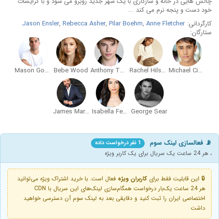
چالش هایی در خانه و سازگاری با یک شهر جدید روبرو می شود و با گرایشات
خود دست و پنجه نرم می کند ...
کارگردانی:
Anne Fletcher
,
Pilar Boehm
,
Rebecca Asher
,
Jason Ensler
ستارگان:
Mason Gooding
Bebe Wood
Anthony Turpel
Rachel Hilson
Michael Cimino
James Martinez
Isabella Ferreira
George Sear
📡 فعالسازی لینک سوم
1 نفر درخواست داده
، هر 24 ساعت یک سریال برای یک کاربر ویژه
🔒 این قابلیت فقط برای
کاربران ویژه
فعال است. با خرید اشتراک ویژه می‌توانید
هر 24 ساعت یک‌بار درخواست همگام‌سازی لینک‌های این سریال با CDN
اختصاصی ایران را ثبت کنید و دقایقی بعد به لینک سوم آن دسترسی خواهید
داشت