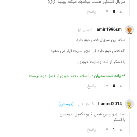
سریال قشنگی هست پیشنهاد میکنم ببینید :)))))
▲
▼
پاسخ
0
amir1996sm
6 سال قبل
سلام این سریال فصل دوم داره
اگه فصل دوم داره کی توی سایت قرار می دهید
با تشکر از شما وسایت خوبتون
↵ یادداشت مدیران :
با سلام ، فعلا خبری از فصل دوم نیست
▲
▼
پاسخ
0
hamed2014
(پرسش)
5 سال قبل
لطفا زیرنویس فصل 2 رو تکمیل بفرمایین
با تشکر
▲
▼
پاسخ
1