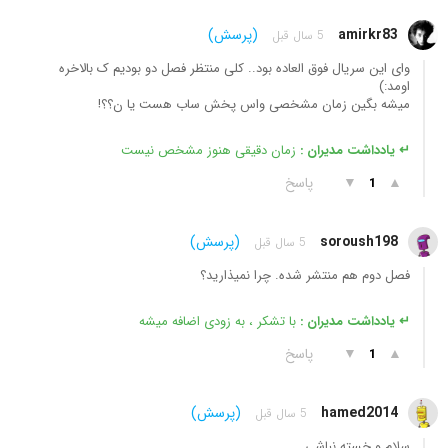
amirkr83
(پرسش)
5 سال قبل
وای این سریال فوق العاده بود.. کلی منتظر فصل دو بودیم ک بالاخره
اومد:)
میشه بگین زمان مشخصی واس پخش ساب هست یا ن؟؟!
↵ یادداشت مدیران :
زمان دقیقی هنوز مشخص نیست
▲
▼
پاسخ
1
soroush198
(پرسش)
5 سال قبل
فصل دوم هم منتشر شده. چرا نمیذارید؟
↵ یادداشت مدیران :
با تشکر ، به زودی اضافه میشه
▲
▼
پاسخ
1
hamed2014
(پرسش)
5 سال قبل
سلام و خسته نباشی