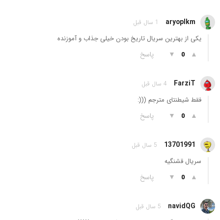
aryoplkm
1 سال قبل
یکی از بهترین سریال تاریخ بودن خیلی جذاب و آموزنده
▲
▼
پاسخ
0
FarziT
4 سال قبل
فقط شیطنتای مترجم (((:
▲
▼
پاسخ
0
13701991
5 سال قبل
سریال قشنگیه
▲
▼
پاسخ
0
navidQG
5 سال قبل