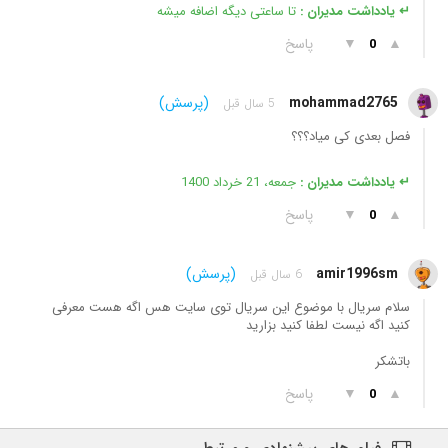
↵ یادداشت مدیران :
تا ساعتی دیگه اضافه میشه
▲
▼
پاسخ
0
mohammad2765
(پرسش)
5 سال قبل
فصل بعدی کی میاد؟؟؟
↵ یادداشت مدیران :
جمعه، 21 خرداد 1400
▲
▼
پاسخ
0
amir1996sm
(پرسش)
6 سال قبل
سلام سریال با موضوع این سریال توی سایت هس اگه هست معرفی
کنید اگه نیست لطفا کنید بزارید
باتشکر
▲
▼
پاسخ
0