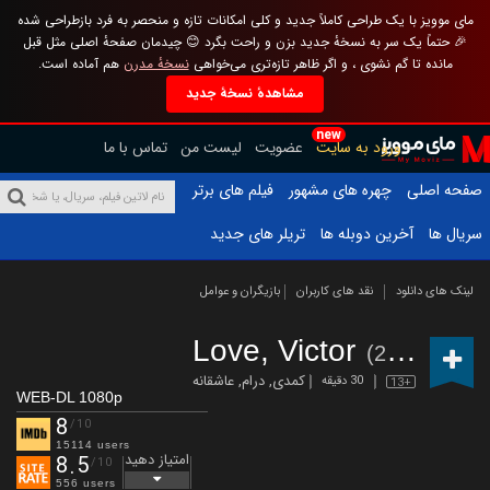
مای موویز با یک طراحی کاملاً جدید و کلی امکانات تازه و منحصر به فرد بازطراحی شده
🎉 حتماً یک سر به نسخهٔ جدید بزن و راحت بگرد 😊 چیدمان صفحهٔ اصلی مثل قبل
مانده تا گم نشوی ، و اگر ظاهر تازه‌تری می‌خواهی
نسخهٔ مدرن
هم آماده است.
مشاهدهٔ نسخهٔ جدید
new
ورود به سایت
عضویت
لیست من
تماس با ما
صفحه اصلی
چهره های مشهور
فیلم های برتر
سریال ها
آخرین دوبله ها
تریلر های جدید
لینک های دانلود
نقد های کاربران
بازیگران و عوامل
Love, Victor
(2020 – )
کمدی
,
درام
,
عاشقانه
30 دقیقه
13+
WEB-DL 1080p
8
/10
15114 users
امتیاز دهید
8.5
/10
556 users