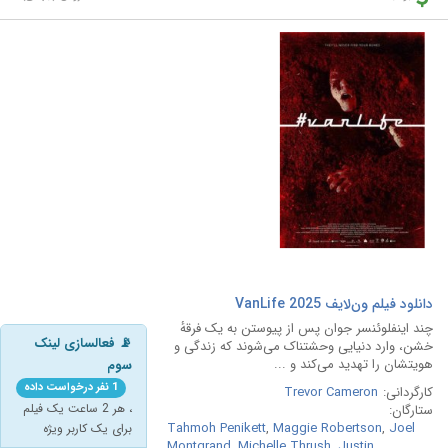
دانلود فیلم ون‌لایف VanLife 2025
چند اینفلوئنسر جوان پس از پیوستن به یک فرقهٔ
📡 فعالسازی لینک
خشن، وارد دنیایی وحشتناک می‌شوند که زندگی و
هویتشان را تهدید می‌کند و ...
سوم
1 نفر درخواست داده
کارگردانی:
Trevor Cameron
، هر 2 ساعت یک فیلم
ستارگان:
Tahmoh Penikett
,
Maggie Robertson
,
Joel
برای یک کاربر ویژه
Montgrand
,
Michelle Thrush
,
Justin