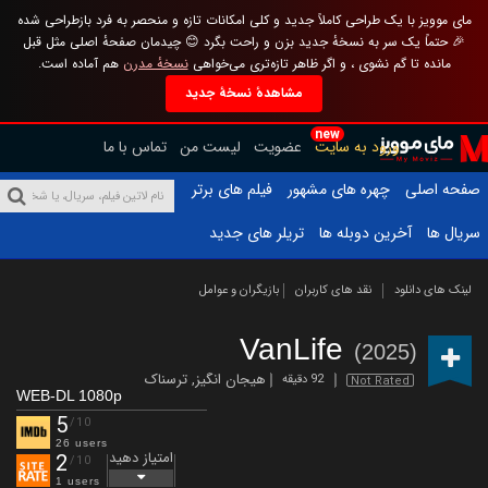
مای موویز با یک طراحی کاملاً جدید و کلی امکانات تازه و منحصر به فرد بازطراحی شده
🎉 حتماً یک سر به نسخهٔ جدید بزن و راحت بگرد 😊 چیدمان صفحهٔ اصلی مثل قبل
مانده تا گم نشوی ، و اگر ظاهر تازه‌تری می‌خواهی
نسخهٔ مدرن
هم آماده است.
مشاهدهٔ نسخهٔ جدید
new
ورود به سایت
عضویت
لیست من
تماس با ما
صفحه اصلی
چهره های مشهور
فیلم های برتر
سریال ها
آخرین دوبله ها
تریلر های جدید
لینک های دانلود
نقد های کاربران
بازیگران و عوامل
VanLife
(2025)
هیجان انگیز
,
ترسناک
92 دقیقه
Not Rated
WEB-DL 1080p
5
/10
26 users
امتیاز دهید
2
/10
1 users