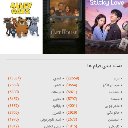
دسته بندی فیلم ها
(13534)
(22659)
درام
کمدی
(7569)
(9554)
هیجان انگیز
اکشن
(6388)
(6821)
عاشقانه
ترسناک
(5457)
(5797)
مستند
جنایی
(3387)
(4001)
ماجراجویی
رازآلود
(2705)
(2929)
خانوادگی
فانتزی
(1970)
(2673)
انیمیشن
فیلم تلویزیونی
(1812)
(1816)
تاریخی
علمی تخیلی