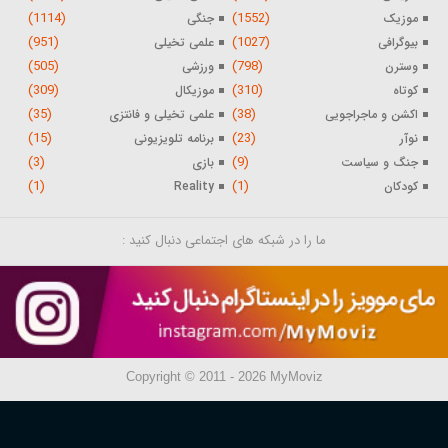
(1114)
(1552)
موزیک
جنگی
(951)
(1027)
بیوگرافی
علمی تخیلی
(505)
(798)
وسترن
ورزشی
(309)
(310)
کوتاه
موزیکال
(35)
(38)
اکشن و ماجراجویی
علمی تخیلی و فانتزی
(15)
(23)
نوآر
برنامه تلویزیونی
(3)
(9)
جنگ و سیاست
بازی
(1)
(1)
کودکان
Reality
ما را در شبکه های اجتماعی دنبال کنید :
Copyright © 2011 - 2026 MyMoviz