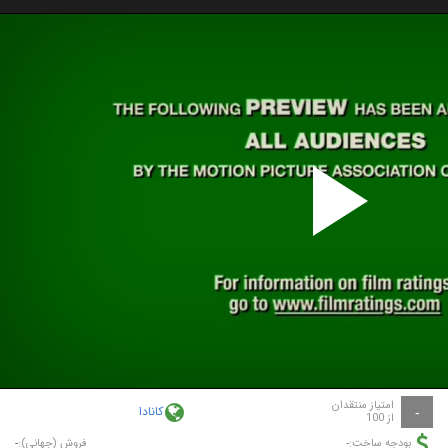
P
V
امتیاز منتقدان
کانادا
-
از 100
-
-
بودجه ساخت:
فروش (جهانی):