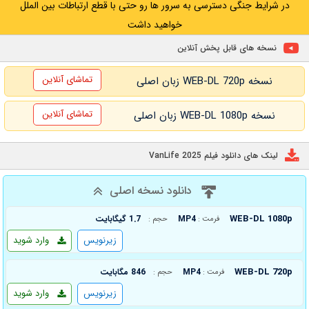
در شرایط جنگی دسترسی به سرور ها رو حتی با قطع ارتباطات بین الملل
+ WATCHLIST
+ WATCHLIST
خواهید داشت
نسخه های قابل پخش آنلاین
تماشای آنلاین
نسخه WEB-DL 720p زبان اصلی
تماشای آنلاین
نسخه WEB-DL 1080p زبان اصلی
لینک های دانلود فیلم VanLife 2025
دانلود نسخه اصلی
WEB-DL 1080p
MP4
1.7 گیگابایت
فرمت :
حجم :
زیرنویس
وارد شوید
WEB-DL 720p
MP4
846 مگابایت
فرمت :
حجم :
زیرنویس
وارد شوید