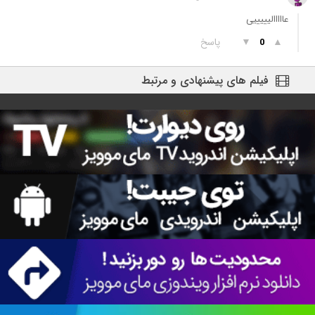
عااااالیییییی
▲
▼
پاسخ
0
فیلم های پیشنهادی و مرتبط