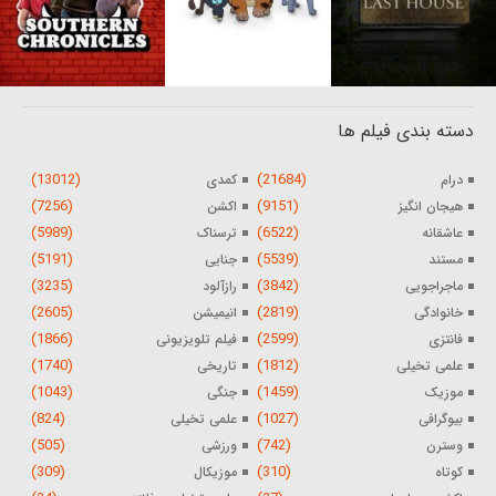
دسته بندی فیلم ها
(13012)
(21684)
درام
کمدی
(7256)
(9151)
هیجان انگیز
اکشن
(5989)
(6522)
عاشقانه
ترسناک
(5191)
(5539)
مستند
جنایی
(3235)
(3842)
ماجراجویی
رازآلود
(2605)
(2819)
خانوادگی
انیمیشن
(1866)
(2599)
فانتزی
فیلم تلویزیونی
(1740)
(1812)
علمی تخیلی
تاریخی
(1043)
(1459)
موزیک
جنگی
(824)
(1027)
بیوگرافی
علمی تخیلی
(505)
(742)
وسترن
ورزشی
(309)
(310)
کوتاه
موزیکال