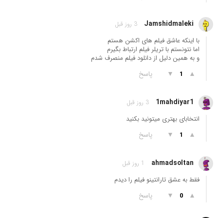
Jamshidmaleki
3 روز قبل
با اینکه عاشق فیلم های اکشن هستم
اما نتونستم با تریلر فیلم ارتباط بگیرم
و به همین دلیل از دانلود فیلم منصرف شدم
▲
▼
پاسخ
1
1mahdiyar1
3 روز قبل
انتخابای بهتری میتونید بکنید
▲
▼
پاسخ
1
ahmadsoltan
1 روز قبل
فقط به عشق تارانتینو فیلم را دیدم
▲
▼
پاسخ
0