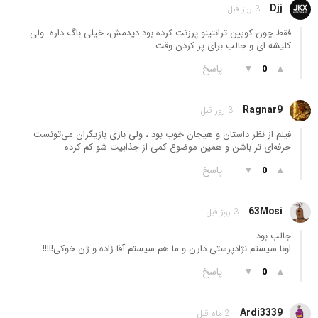
Djj
3 روز قبل
فقط چون کویین ترانتینو پرزنت کرده بود دیدمش، خیلی باگ داره. ولی
کلیشه ای و جالب برای پر کردن وقت
▲
▼
پاسخ
0
Ragnar9
3 روز قبل
فیلم از نظر داستان و هیجان خوب بود ، ولی بازی بازیگران می‌تونست
حرفه‌ای‌ تر باشن و همین موضوع کمی از جذابیت شو کم کرده
▲
▼
پاسخ
0
63Mosi
3 روز قبل
جالب بود...
اونا سیستم نژادپرستی دارن و ما هم سیستم آقا زاده و ژن خوکی!!!!!
▲
▼
پاسخ
0
Ardi3339
2 ماه قبل