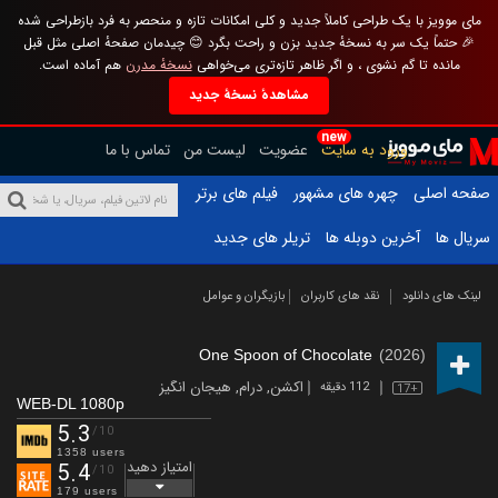
مای موویز با یک طراحی کاملاً جدید و کلی امکانات تازه و منحصر به فرد بازطراحی شده
🎉 حتماً یک سر به نسخهٔ جدید بزن و راحت بگرد 😊 چیدمان صفحهٔ اصلی مثل قبل
مانده تا گم نشوی ، و اگر ظاهر تازه‌تری می‌خواهی
نسخهٔ مدرن
هم آماده است.
مشاهدهٔ نسخهٔ جدید
new
ورود به سایت
عضویت
لیست من
تماس با ما
صفحه اصلی
چهره های مشهور
فیلم های برتر
سریال ها
آخرین دوبله ها
تریلر های جدید
لینک های دانلود
نقد های کاربران
بازیگران و عوامل
One Spoon of Chocolate
(2026)
اکشن
,
درام
,
هیجان انگیز
112 دقیقه
17+
WEB-DL 1080p
5.3
/10
1358 users
امتیاز دهید
5.4
/10
179 users