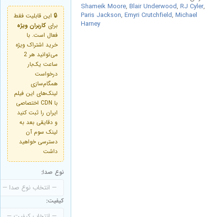
Shameik Moore
,
Blair Underwood
,
RJ Cyler
,
Paris Jackson
,
Emyri Crutchfield
,
Michael
🔒 این قابلیت فقط
Harney
برای
کاربران ویژه
فعال است. با
خرید اشتراک ویژه
می‌توانید هر 2
ساعت یک‌بار
درخواست
همگام‌سازی
لینک‌های این فیلم
با CDN اختصاصی
ایران را ثبت کنید
و دقایقی بعد به
لینک سوم آن
دسترسی خواهید
داشت
نوع صدا:
کیفیت: