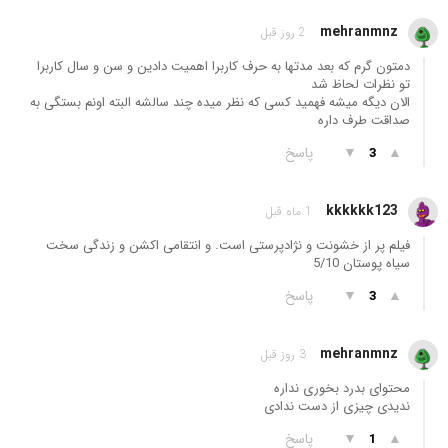
mehranmnz
2 روز قبل
دمتون گرم که بعد مدتها به حرف کاربرا اهمیت دادین و سن و سال کاربرا
تو نظرات لحاظ شد
الان دیگه میشه فهمید کسی که نظر میده چند سالشه البته اونم بستگی به
صداقت طرف داره
▲
▼
پاسخ
3
kkkkkk123
1 ماه قبل
فیلم پر از خشونت و نژادپرستی است. و انتقامی اکشن و زندگی سخت
سیاه پوستان 5/10
▲
▼
پاسخ
3
mehranmnz
3 روز قبل
محتوای بدرد بخوری نداره
ندیدی چیزی از دست ندادی
▲
▼
پاسخ
1