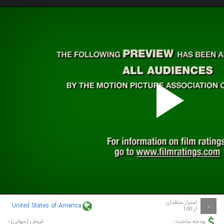
P
V
امتیاز منتقدان
United States of America
-
از 100
-
-
بودجه ساخت:
فروش (جهانی):