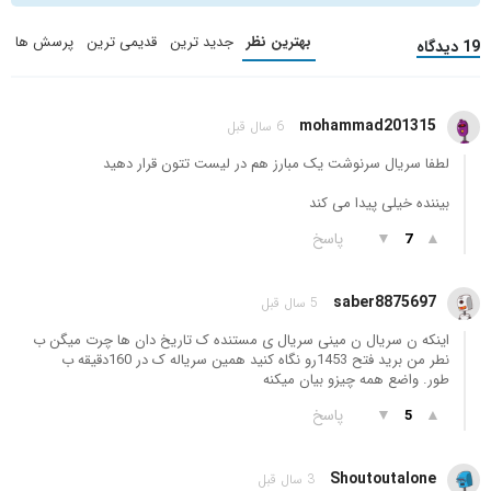
بهترین نظر
جدید ترین
قدیمی ترین
پرسش ها
19 دیدگاه
mohammad201315
6 سال قبل
لطفا سریال سرنوشت یک مبارز هم در لیست تتون قرار دهید
بیننده خیلی پیدا می کند
▲
▼
پاسخ
7
saber8875697
5 سال قبل
اینکه ن سریال ن مینی سریال ی مستنده ک تاریخ دان ها چرت میگن ب
نطر من برید فتح 1453رو نگاه کنید همین سریاله ک در 160دقیقه ب
طور. واضع همه چیزو بیان میکنه
▲
▼
پاسخ
5
Shoutoutalone
3 سال قبل