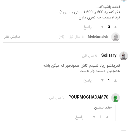
آماده باشیدکه....
فکر کنم یه 500 یا 600 قسمتی بسازن :)
ترکا لامصب چه کمری دارن
▲
▼
پاسخ
3
Mehdimalek
3 سال قبل
(-4)
Solitary
6 سال قبل
تعریفشو زیاد شنیدم کاش همونجور که میگن باشه
همچنین مستند وار هست
▲
▼
پاسخ
1
POURMOGHADAM70
3 سال قبل
حتما ببینین
▲
▼
پاسخ
1