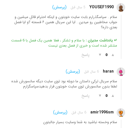
YOUSEF1990
(پرسش)
5 سال قبل
سلام . سپاسگذرارم بابت سایت خوبتون و اینکه احترام قائل میشین و
جواب مخاطبین رو میدین . ایا این سریال همین ۶ قسمته ؟و ایا فصل
بعدی داره؟
↵ یادداشت مدیران :
با سلام و تشکر ، فعلا همین یک فصل با 6 قسمت
منتشر شده است و خبری از فصل بعدی نیست
▲
▼
پاسخ
0
haran
(پرسش)
6 سال قبل
سلام سریال ترکی داستان ما دوبله بود توی سایت دیگه سانسورش شده
لطفا بدون سانسورش توی سایت خوبتون قرار بدهیدسپاسگزارم
▲
▼
پاسخ
0
amir1996sm
(پرسش)
6 سال قبل
سلام وخسته نباشید به شما وسایت بسیار جالبتون