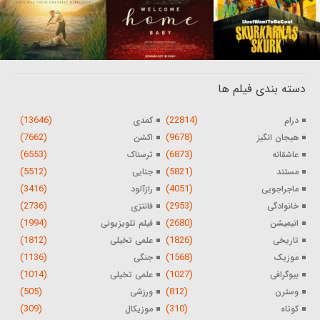
دسته بندی فیلم ها
(13646)
(22814)
درام
کمدی
(7662)
(9678)
هیجان انگیز
اکشن
(6553)
(6873)
عاشقانه
ترسناک
(5512)
(5821)
مستند
جنایی
(3416)
(4051)
ماجراجویی
رازآلود
(2736)
(2953)
خانوادگی
فانتزی
(1994)
(2680)
انیمیشن
فیلم تلویزیونی
(1812)
(1826)
تاریخی
علمی تخیلی
(1136)
(1568)
موزیک
جنگی
(1014)
(1027)
بیوگرافی
علمی تخیلی
(505)
(812)
وسترن
ورزشی
(309)
(310)
کوتاه
موزیکال