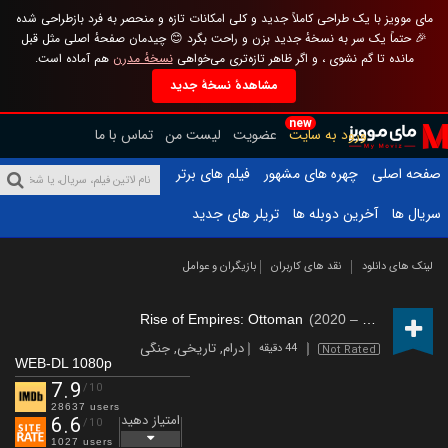
مای موویز با یک طراحی کاملاً جدید و کلی امکانات تازه و منحصر به فرد بازطراحی شده
🎉 حتماً یک سر به نسخهٔ جدید بزن و راحت بگرد 😊 چیدمان صفحهٔ اصلی مثل قبل
مانده تا گم نشوی ، و اگر ظاهر تازه‌تری می‌خواهی
نسخهٔ مدرن
هم آماده است.
مشاهدهٔ نسخهٔ جدید
new
ورود به سایت
عضویت
لیست من
تماس با ما
صفحه اصلی
چهره های مشهور
فیلم های برتر
سریال ها
آخرین دوبله ها
تریلر های جدید
لینک های دانلود
نقد های کاربران
بازیگران و عوامل
Rise of Empires: Ottoman
(2020 – 2020)
درام
,
تاریخی
,
جنگی
44 دقیقه
Not Rated
WEB-DL 1080p
7.9
/10
28637 users
امتیاز دهید
6.6
/10
1027 users