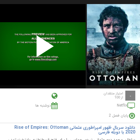
Play
Video
امتیاز منتقدان
-
از 100
Netflix
دوشنبه ها
پایان فصل 2
دانلود سریال ظهور امپراطوری عثمانی Rise of Empires: Ottoman
2020 با دوبله فارسی
سلطان محمد دوم عثمانی نبردی حماسی را برای فتح قسطنطنیه، پایتخت تمدن