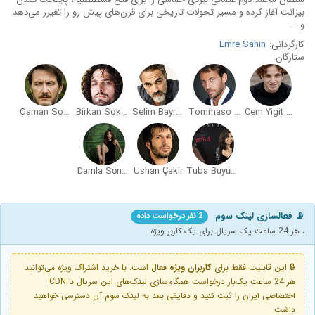
بیزانت آغاز کرده و مسیر تحولات تاریخی برای قرن‌های پیش رو را تغیرر می‌دهد
و ...
کارگردانی:
Emre Sahin
ستارگان:
Osman Sonant
Birkan Sokullu
Selim Bayraktar
Tommaso Basili
Cem Yigit Uzümoglu
Damla Sönmez
Ushan Çakir
Tuba Büyüküstün
📡 فعالسازی لینک سوم
2 نفر درخواست داده
، هر 24 ساعت یک سریال برای یک کاربر ویژه
🔒 این قابلیت فقط برای
کاربران ویژه
فعال است. با خرید اشتراک ویژه می‌توانید
هر 24 ساعت یک‌بار درخواست همگام‌سازی لینک‌های این سریال با CDN
اختصاصی ایران را ثبت کنید و دقایقی بعد به لینک سوم آن دسترسی خواهید
داشت