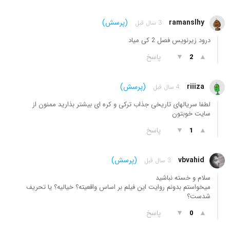
ramanslhy
(پرسش)
3 سال قبل
درود زیرنویس فصل 2 کی میاد
▲
▼
پاسخ
2
riiiza
(پرسش)
4 سال قبل
لطفا سریالهای تاریخی جذاب ترکی و کره ای بیشتر بذارید ممنون از
سایت خوبتون
▲
▼
پاسخ
1
vbvahid
(پرسش)
3 سال قبل
سلام و خسته نباشید
میخواستم بدونم روایت این فیلم بر اساس واقعیته؟ خیالیه؟ یا تحریف
شدست؟
▲
▼
پاسخ
0