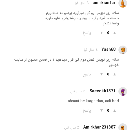
amirkianfar
3 سال قبل
سلام زیر نویس رو کی میزارید بیصبرانه منتظریم
خسته نباشید یکی از بهترین پشتیبانی هارو دارید
واقعا تشکر
▲
▼
پاسخ
0
Yash68
3 سال قبل
سلام زیر نویس فصل دوم کی قرار میدهید ؟ در ضمن ممنون از سایت
خوبتون
▲
▼
پاسخ
0
Saeedkh1371
6 سال قبل
ahsant be kargardan, aali bod.
▲
▼
پاسخ
0
Amirkhan231387
2 سال قبل