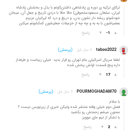
ترکای ترکیه ی دوره ی پادشاهی داشتن(اونم با بذل و بخشش پادشاه
ایران، سلطان مسعودسلجوقی) حالا حالا با دزدی تاریخ و جعل آن، میخان
خودشونو ریشه دار نشون بدن، و دریغ و درد که ایرانیان عزیزم
بعضیاشون با به به و چه چه از خزعبلات جعلیشون کمکشونم میکنن.
▲
▼
پاسخ
-1
taboo2022
(پرسش)
6 سال قبل
لطفا سریال اسرائیلی بنام تهران رو قرار بدید. خیلی زیباست و طرفداز
داره.پنج قسمت اولش پخش شده‌
▲
▼
پاسخ
17
POURMOGHADAM70
(پرسش)
3 سال قبل
با سلام
فصل دوم خیلی وقته منتشر شده ولیکن خبری از زیرنویس نیست ؟
ممنون میشم زحمتش رو بکشید
با تشکر از تیم مای موویز
▲
▼
پاسخ
2