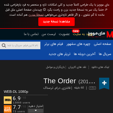
مای موویز با یک طراحی کاملاً جدید و کلی امکانات تازه و منحصر به فرد بازطراحی شده
🎉 حتماً یک سر به نسخهٔ جدید بزن و راحت بگرد 😊 چیدمان صفحهٔ اصلی مثل قبل
مانده تا گم نشوی ، و اگر ظاهر تازه‌تری می‌خواهی
نسخهٔ مدرن
هم آماده است.
مشاهدهٔ نسخهٔ جدید
new
ورود به سایت
عضویت
لیست من
تماس با ما
صفحه اصلی
چهره های مشهور
فیلم های برتر
سریال ها
آخرین دوبله ها
تریلر های جدید
لینک های دانلود
نقد های کاربران
بازیگران و عوامل
The Order
(2019 – )
فانتزی
,
درام
,
ترسناک
60 دقیقه
17+
WEB-DL 1080p
6.9
/10
13866 users
امتیاز دهید
7.7
/10
73 users