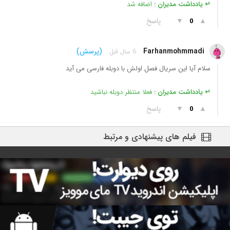
↵ یادداشت مدیران :
اضافه شد
▲
▼
پاسخ
0
Farhanmohmmadi
(پرسش)
6 سال قبل
سلام آیا این سریال فصل اولش با دوبله فارسی می آید
↵ یادداشت مدیران :
فعلا منتظر دوبله نباشید
▲
▼
پاسخ
0
فیلم های پیشنهادی و مرتبط