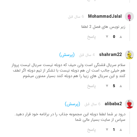
MohammadJalal
6 سال قبل
زیر نویس های فصل 2 لطفا
▲
▼
پاسخ
0
shahram22
(پرسش)
4 سال قبل
سلام سریال قشنگی است ولی حیف که دوبله نیست سریال لیست پرواز
هم خیلی جالب است ان هم دوبله نیست با تشکر از تیم دوبله اگر لطف
کنند و این سریال های زیبا را هم دوبله کنند بسیار ممنون میشوم
▲
▼
پاسخ
5
alibaba2
(پرسش)
6 سال قبل
درود بر شما لطفا دوبله این مجموعه جذاب را در برانامه خود قرار دهید.
سپاس از سایت بسیار عالی شما
▲
▼
پاسخ
1