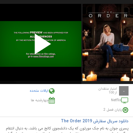
Play
Video
امتیاز منتقدان
ایالات متحده
-
از 100
Netflix
چهارشنبه ها
پایان فصل 2
دانلود سریال سفارش The Order 2019
پسری جوان به نام جک مورتون که یک دانشجوی کالج می‎ باشد، به دنبال انتقام