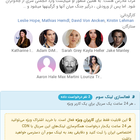
مرگ مادرش هست. به همین منظور او می‎بایست وارد انجمنی سری از جادوگران
شود. اما پس از ورودش ، درگیر جنگ میان آنها و گرگینه‎ها می‎شود و …
کارگردانی:
Leslie Hope
,
Mathias Herndl
,
David Von Ancken
,
Kristin Lehman
ستارگان:
Katharine Isabelle
Adam DiMarco
Sarah Grey
Kayla Heller
Jake Manley
Aaron Hale
Max Martini
Louriza Tronco
📡 فعالسازی لینک سوم
2 نفر درخواست داده
، هر 24 ساعت یک سریال برای یک کاربر ویژه
🔒 این قابلیت فقط برای
کاربران ویژه
فعال است. با خرید اشتراک ویژه می‌توانید
هر 24 ساعت یک‌بار درخواست همگام‌سازی لینک‌های این سریال با CDN
اختصاصی ایران را ثبت کنید و دقایقی بعد به لینک سوم آن دسترسی خواهید
داشت