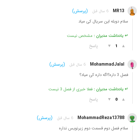
MR13
(پرسش)
6 سال قبل
سلام دوبله این سریال کی میاد
↵ یادداشت مدیران :
مشخص نیست
▲
▼
پاسخ
1
MohammadJalal
(پرسش)
6 سال قبل
فصل 3 داره؟اگه داره کی میاد؟
↵ یادداشت مدیران :
فعلا خبری از فصل 3 نیست
▲
▼
پاسخ
0
MohammadReza13788
(پرسش)
6 سال قبل
سلام فصل دوم قسمت دوم زیرنویس نداره