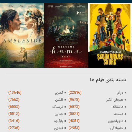
دسته بندی فیلم ها
(13646)
(22816)
درام
کمدی
(7662)
(9678)
هیجان انگیز
اکشن
(6553)
(6873)
عاشقانه
ترسناک
(5512)
(5821)
مستند
جنایی
(3416)
(4051)
ماجراجویی
رازآلود
(2736)
(2953)
خانوادگی
فانتزی