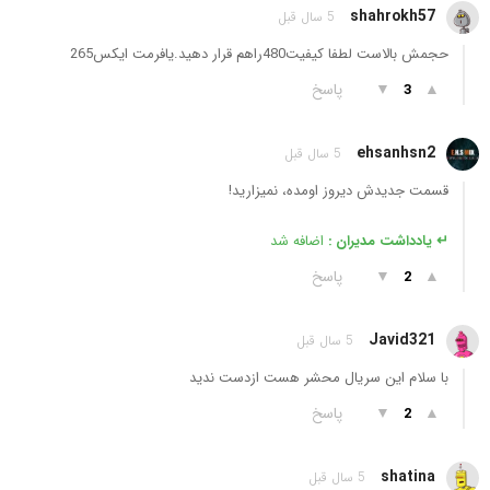
shahrokh57
5 سال قبل
حجمش بالاست لطفا کیفیت480راهم قرار دهید.یافرمت ایکس265
▲
▼
پاسخ
3
ehsanhsn2
5 سال قبل
قسمت جدیدش دیروز اومده، نمیزارید!
↵ یادداشت مدیران :
اضافه شد
▲
▼
پاسخ
2
Javid321
5 سال قبل
با سلام این سریال محشر هست ازدست ندید
▲
▼
پاسخ
2
shatina
5 سال قبل