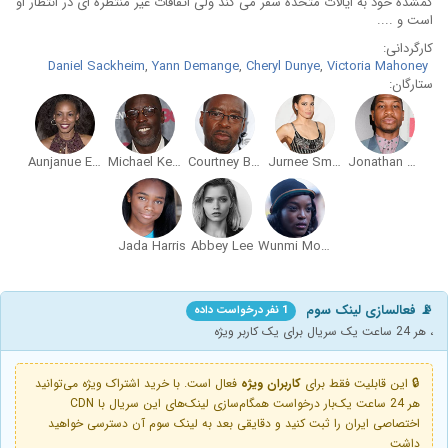
گمشده خود به ایالات متحده سفر می کند ولی اتفاقات غیر منتظره ای در انتظار او
است و ....
کارگردانی:
Daniel Sackheim
,
Yann Demange
,
Cheryl Dunye
,
Victoria Mahoney
ستارگان:
Aunjanue Ellis
Michael Kenneth Williams
Courtney B. Vance
Jurnee Smollett-Bell
Jonathan Majors
Jada Harris
Abbey Lee
Wunmi Mosaku
📡 فعالسازی لینک سوم
1 نفر درخواست داده
، هر 24 ساعت یک سریال برای یک کاربر ویژه
🔒 این قابلیت فقط برای
کاربران ویژه
فعال است. با خرید اشتراک ویژه می‌توانید
هر 24 ساعت یک‌بار درخواست همگام‌سازی لینک‌های این سریال با CDN
اختصاصی ایران را ثبت کنید و دقایقی بعد به لینک سوم آن دسترسی خواهید
داشت