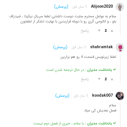
Alijoon2020
(پرسش)
5 سال قبل
سلام به عوامل محترم سایت دوست داشتنی لطفا سریال نیکیتا ، شیدزاف
بلو ، و اناتومی گری رو با دوبله قراربدین با نهایت تشکر از لطفتون
▲
▼
پاسخ
2
shahramtak
(پرسش)
5 سال قبل
لطفا زیرنویس قسمت 4 رو هم بزارین
↵ یادداشت مدیران :
در حال ترجمه شدن است
▲
▼
پاسخ
2
koodak007
(پرسش)
5 سال قبل
سلام
فصل بعدیش کی میاد
↵ یادداشت مدیران :
با سلام ، خبری از فصل دوم نیست