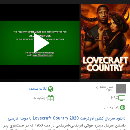
Play
Video
امتیاز منتقدان
ایالات متحده
-
از 100
HBO
دوشنبه ها
پایان فصل 1
دانلود سریال کشور لاوکرفت Lovecraft Country 2020 با دوبله فارسی
داستان سریال درباره جوانی آفریقایی-آمریکایی در دهه 1950 که در جستجوی پدر