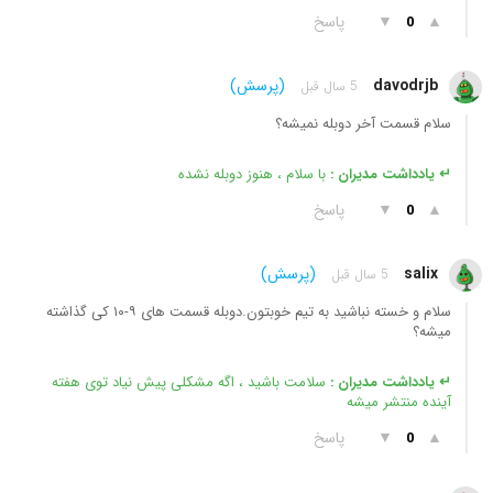
▲
▼
پاسخ
0
davodrjb
(پرسش)
5 سال قبل
سلام قسمت آخر دوبله نمیشه؟
↵ یادداشت مدیران :
با سلام ، هنوز دوبله نشده
▲
▼
پاسخ
0
salix
(پرسش)
5 سال قبل
سلام و خسته نباشید به تیم خوبتون.دوبله قسمت های ۹-۱۰ کی گذاشته
میشه؟
↵ یادداشت مدیران :
سلامت باشید ، اگه مشکلی پیش نیاد توی هفته
آینده منتشر میشه
▲
▼
پاسخ
0