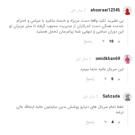
ahooraei12345
5 سال قبل
بی نظیرید تکید واقعا دست مریزاد و خسته نباشید با سپاس و احترام
خدمت همگی دست اندرکاران از مدیریت محبوب گرفته تا سایر عزیزان تو
این دوران سختی و تنهایی شما پیامرسان تحمل هستید
▲
▼
پاسخ
10
omidkhan69
5 سال قبل
این سریال عالیه حتما ببینید
▲
▼
پاسخ
5
Sahzade
5 سال قبل
لطفا تمام سریال های دنیارو پوشش بدین سایتتون عالیه ایشالله عالی
ترشه
▲
▼
پاسخ
4