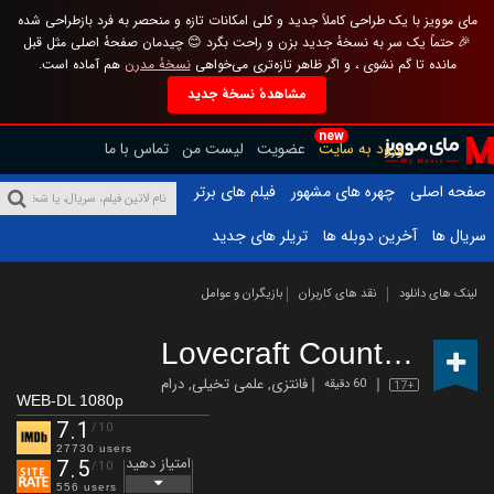
مای موویز با یک طراحی کاملاً جدید و کلی امکانات تازه و منحصر به فرد بازطراحی شده
🎉 حتماً یک سر به نسخهٔ جدید بزن و راحت بگرد 😊 چیدمان صفحهٔ اصلی مثل قبل
مانده تا گم نشوی ، و اگر ظاهر تازه‌تری می‌خواهی
نسخهٔ مدرن
هم آماده است.
مشاهدهٔ نسخهٔ جدید
new
ورود به سایت
عضویت
لیست من
تماس با ما
صفحه اصلی
چهره های مشهور
فیلم های برتر
سریال ها
آخرین دوبله ها
تریلر های جدید
لینک های دانلود
نقد های کاربران
بازیگران و عوامل
Lovecraft Country
(2020 
فانتزی
,
علمی تخیلی
,
درام
60 دقیقه
17+
WEB-DL 1080p
7.1
/10
27730 users
امتیاز دهید
7.5
/10
556 users