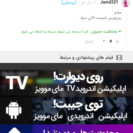
Javid321
(پرسش)
5 سال قبل
سلام
زیرنویس قسمت 9کی میاد
↵ یادداشت مدیران :
فردا ترجمه ش تموم میشه و اضافه می شود
▲
▼
پاسخ
0
فیلم های پیشنهادی و مرتبط