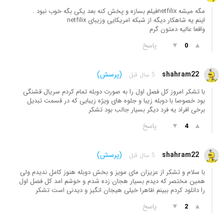
مگه میشه netfilixفیلم بسازه و پخش کنه بعد یکی بگه خوب نبود .
اینم یه شاهکار دیگه از شبکه امریکایی وزیبای netfilix
واقعا عالیه دمتون گرم
▲
▼
پاسخ
0
shahram22
(پرسش)
5 سال قبل
با تشکر امروز کل فصل اول را به صورت دوبله تمام کردم سریال قشنگی
بود خصوصا با دوبله زیبا و جلوه های ویژه زیبایی که در قسمت تبدیل
برخی افراد یه فرد دیگر بسیار جالب بود تشکر
▲
▼
پاسخ
4
shahram22
(پرسش)
5 سال قبل
با سلام و تشکر از عزیزان مای مویز و بخش دوبله هنوز کامل ندیدم ولی
همین مختصر که دیدم بسیار هجان زده شدم و خوشم امد کل فصل اول
را دانلود کردم ببینم ظاهرا خیلی هیجان انگیز و دیدنی است تشکر
▲
▼
پاسخ
2