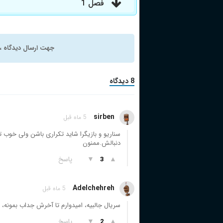
فصل 1
جهت ارسال دیدگاه ، 
8 دیدگاه
sirben
5 ماه قبل
دنبالش.ممنون
▲
▼
پاسخ
3
Adelchehreh
5 ماه قبل
سریال جالبیه، امیدوارم تا آخرش جداب بمونه،
▲
▼
پاسخ
2