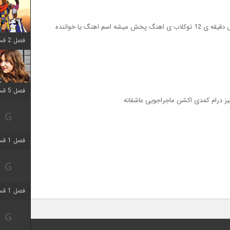
سلام کسی میتونھ کمک کنھ لطفا تو قسمت اول دقیقه ی 12 توکلاب ی اھنگ پخش میشه اسم اھنگ یا خواننده
فصل 2 قسمت 8 اضافه شد
فصل 5 قسمت 5 اضافه شد
یز درام کمدی اکشن ماجراجویی عاشقانه
فصل 1 قسمت 5 اضافه شد
فصل 1 قسمت 5 اضافه شد