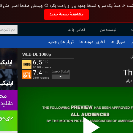
تازه و منحصر به فرد بازطراحی شده 🎉 حتماً یک سر به نسخهٔ جدید بزن و راحت بگرد 
مشاهدهٔ نسخهٔ جدید
تماس با ما
لیست من
تریلر های جدید
آخرین دوبله ها
سریال ها
ف
WEB-DL 1080p
ب
6.5
/10
6198 users
Th
امتیاز دهید
7.4
/10
366 users
درام