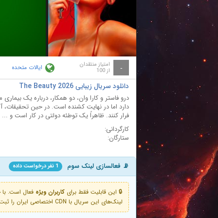
ay
deo
امتیاز منتقدان
ایالات متحده
-
از 100
دانلود سریال زیبایی The Beauty 2026
درو فاستر و کارا وان، دو همکار، درباره یک بیماری م
دارد اما در نهایت کشنده است. در حین تحقیقات، آن‌
فرار کنند. ظاهراً یک توطئه دولتی در کار است و ...
کارگردانی:
ستارگان:
📡 فعالسازی لینک سوم
1 نفر درخواست داده
🔒 این قابلیت فقط برای
کاربران ویژه
لینک‌های این سریال با CDN اختصاصی ایران را ثبت کنید و دقایقی بعد به لینک سوم آن دسترسی خواهید داشت