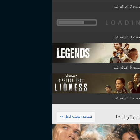
ن تریلر ها
مشاهده لیست کامل >>