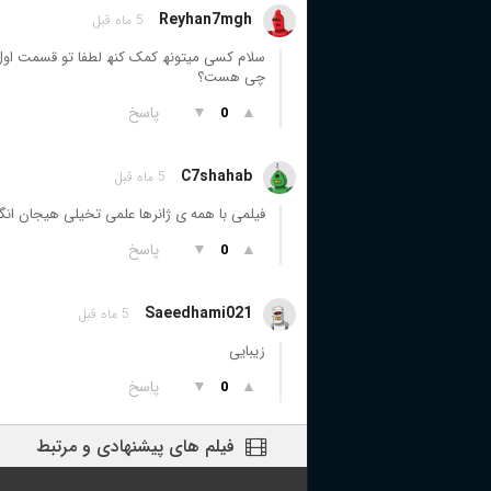
Reyhan7mgh
5 ماه قبل
چی ھست؟
▲
▼
پاسخ
0
C7shahab
5 ماه قبل
فیلمی با همه ی ژانرها علمی تخیلی هیجان انگ
▲
▼
پاسخ
0
Saeedhami021
5 ماه قبل
زیبایی
▲
▼
پاسخ
0
فیلم های پیشنهادی و مرتبط