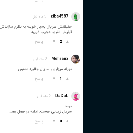
ziba4587
5 ماه قبل
حقیقتش سریال بسیار خوبیه به نظرم سازندش 
قبلیش تقریبا عجیب غریبه
▲
▼
پاسخ
2
Mehranx
3 ماه قبل
دوبله میزارین سریال جالبیه ممنون
▲
▼
پاسخ
1
DaDaL
2 ماه قبل
درود
سریال زیبایی هست. ادامه در فصل بعد...
▲
▼
پاسخ
0