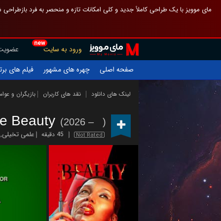
 چیدمان صفحهٔ اصلی مثل قبل مانده تا گم نشوی ، و اگر ظاهر تازه‌تری می‌خواهی
new
عضویت
ورود به سایت
یلم های برتر
چهره های مشهور
صفحه اصلی
ازیگران و عوامل
نقد های کاربران
لینک های دانلود
e Beauty
(2026 – )
,
علمی تخیلی
45 دقیقه
Not Rated