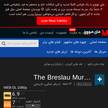
مای موویز با یک طراحی کاملاً جدید و کلی امکانات تازه و منحصر به فرد بازطراحی شده
🎉 حتماً یک سر به نسخهٔ جدید بزن و راحت بگرد 😊 چیدمان صفحهٔ اصلی مثل قبل
مانده تا گم نشوی ، و اگر ظاهر تازه‌تری می‌خواهی
نسخهٔ مدرن
هم آماده است.
مشاهدهٔ نسخهٔ جدید
new
ورود به سایت
عضویت
لیست من
تماس با ما
صفحه اصلی
چهره های مشهور
فیلم های برتر
سریال ها
آخرین دوبله ها
تریلر های جدید
لینک های دانلود
نقد های کاربران
بازیگران و عوامل
The Breslau Murders
(20
درام
,
جنایی
,
تاریخی
47 دقیقه
Not Rated
WEB-DL 1080p
6.9
/10
302 users
امتیاز دهید
7
/10
80 users