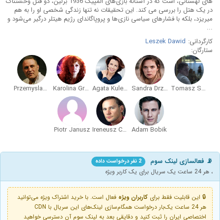
های لهستانی، است که در آستانه بازی‌های المپیک 1936 برلین، دو قتل وحشتناک
در یک هتل را بررسی می‌ کند. این تحقیقات نه تنها زندگی شخصی او را به هم
میریزد، بلکه با فشارهای سیاسی نازی‌ها و پروپاگاندای رژیم هیتلر درگیر می‌شود و
...
کارگردانی:
Leszek Dawid
ستارگان:
Przemyslaw Bluszcz
Karolina Gruszka
Agata Kulesza
Sandra Drzymalska
Tomasz Schuchardt
Piotr Janusz
Ireneusz Czop
Adam Bobik
📡 فعالسازی لینک سوم
2 نفر درخواست داده
، هر 24 ساعت یک سریال برای یک کاربر ویژه
🔒 این قابلیت فقط برای
کاربران ویژه
فعال است. با خرید اشتراک ویژه می‌توانید
هر 24 ساعت یک‌بار درخواست همگام‌سازی لینک‌های این سریال با CDN
اختصاصی ایران را ثبت کنید و دقایقی بعد به لینک سوم آن دسترسی خواهید