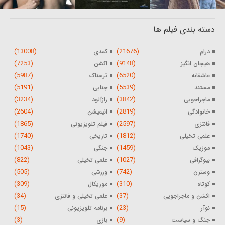
دسته بندی فیلم ها
(13008)
(21676)
درام
کمدی
(7253)
(9148)
هیجان انگیز
اکشن
(5987)
(6520)
عاشقانه
ترسناک
(5191)
(5539)
مستند
جنایی
(3234)
(3842)
ماجراجویی
رازآلود
(2604)
(2819)
خانوادگی
انیمیشن
(1865)
(2597)
فانتزی
فیلم تلویزیونی
(1740)
(1812)
علمی تخیلی
تاریخی
(1043)
(1459)
موزیک
جنگی
(822)
(1027)
بیوگرافی
علمی تخیلی
(505)
(742)
وسترن
ورزشی
(309)
(310)
کوتاه
موزیکال
(34)
(37)
اکشن و ماجراجویی
علمی تخیلی و فانتزی
(15)
(23)
نوآر
برنامه تلویزیونی
(3)
(9)
جنگ و سیاست
بازی