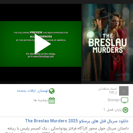
Play
Video
امتیاز منتقدان
لهستان
,
ایالات متحده
-
از 100
+Disney
دوشنبه ها
پایان فصل 1
دانلود سریال قتل های برسلاو The Breslau Murders 2025
داستان سریال حول محور کارآگاه فرانتز پودولسکی ، یک کمیسر پلیس با ریشه‌