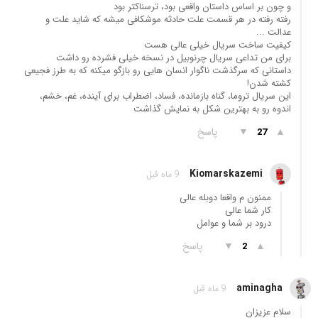
و چون بر اساس داستان واقعی بود، ترسناکتر بود
رفته رفته در هر قسمت علت حادثه موشکافی میشه که شاید علت و
عدالت ...
کیفیت ساخت سریال خیلی عالی هست
برای من تداعی سریال چرنوبیل در نسخه خیلی فشرده رو داشت
داستانی که سرگذشت ناگوار انسان هایی رو بازگو میکنه که به طرز فجیعی
کشته شدن!
این سریال تروما، گناه بازمانده، فساد، اضطراب برای آینده، غم، خشم،
اندوه رو به بهترین شکل به نمایش گذاشت
▲
▼
پاسخ
27
Kiomarskazemi
9 ماه قبل
ممنون م واقعا دوبله عالی
کار شما عالی
درود بر شما و عوامل
▲
▼
پاسخ
2
aminagha
9 ماه قبل
سلام عزیزان