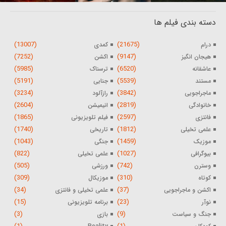
دسته بندی فیلم ها
(13007)
(21675)
درام
کمدی
(7252)
(9147)
هیجان انگیز
اکشن
(5985)
(6520)
عاشقانه
ترسناک
(5191)
(5539)
مستند
جنایی
(3234)
(3842)
ماجراجویی
رازآلود
(2604)
(2819)
خانوادگی
انیمیشن
(1865)
(2597)
فانتزی
فیلم تلویزیونی
(1740)
(1812)
علمی تخیلی
تاریخی
(1043)
(1459)
موزیک
جنگی
(822)
(1027)
بیوگرافی
علمی تخیلی
(505)
(742)
وسترن
ورزشی
(309)
(310)
کوتاه
موزیکال
(34)
(37)
اکشن و ماجراجویی
علمی تخیلی و فانتزی
(15)
(23)
نوآر
برنامه تلویزیونی
(3)
(9)
جنگ و سیاست
بازی