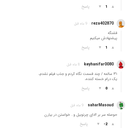
▲
▼
پاسخ
1
reza402870
9 ماه قبل
قشنگه
پیشنهادش میکنیم
▲
▼
پاسخ
1
keyhanifar0080
8 ماه قبل
۳۱ سالمه / چند قسمت نگاه کردم و جذب فیلم نشدم،
یک درام خسته کننده،
▲
▼
پاسخ
0
saharMasoud
9 ماه قبل
حوصله سر بر !‌ادای چرنوبیل و.. خواستن در بیارن
▲
▼
پاسخ
-2