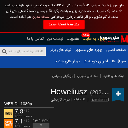
مای موویز با یک طراحی کاملاً جدید و کلی امکانات تازه و منحصر به فرد بازطراحی شده
🎉 حتماً یک سر به نسخهٔ جدید بزن و راحت بگرد 😊 چیدمان صفحهٔ اصلی مثل قبل
مانده تا گم نشوی ، و اگر ظاهر تازه‌تری می‌خواهی
نسخهٔ مدرن
هم آماده است.
مشاهدهٔ نسخهٔ جدید
new
ورود به سایت
عضویت
لیست من
تماس با ما
صفحه اصلی
چهره های مشهور
فیلم های برتر
سریال ها
آخرین دوبله ها
تریلر های جدید
لینک های دانلود
نقد های کاربران
بازیگران و عوامل
Heweliusz
(2025 – )
درام
,
تاریخی
50 دقیقه
Not Rated
WEB-DL 1080p
7.8
/10
2835 users
امتیاز دهید
7.1
/10
102 users