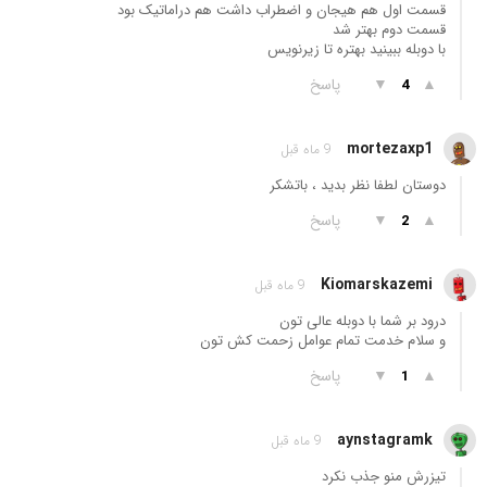
قسمت اول هم هیجان و اضطراب داشت هم دراماتیک بود
قسمت دوم بهتر شد
با دوبله ببینید بهتره تا زیرنویس
▲
▼
پاسخ
4
mortezaxp1
9 ماه قبل
دوستان لطفا نظر بدید ، باتشکر
▲
▼
پاسخ
2
Kiomarskazemi
9 ماه قبل
درود بر شما با دوبله عالی تون
و سلام خدمت تمام عوامل زحمت کش تون
▲
▼
پاسخ
1
aynstagramk
9 ماه قبل
تیزرش منو جذب نکرد