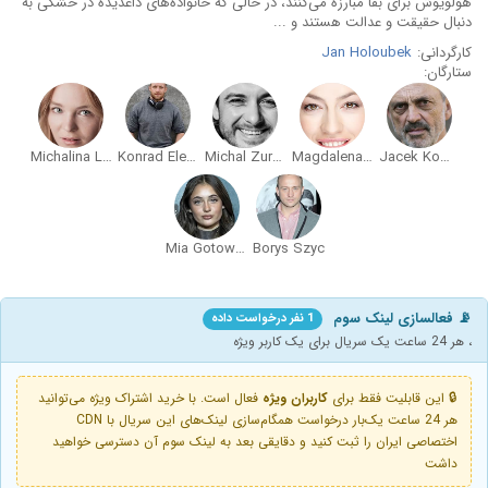
هولویوش برای بقا مبارزه می‌کنند، در حالی که خانواده‌های داغدیده در خشکی به
دنبال حقیقت و عدالت هستند و ...
کارگردانی:
Jan Holoubek
ستارگان:
Michalina Labacz
Konrad Eleryk
Michal Zurawski
Magdalena Rózczka
Jacek Koman
Mia Gotowala
Borys Szyc
📡 فعالسازی لینک سوم
1 نفر درخواست داده
، هر 24 ساعت یک سریال برای یک کاربر ویژه
🔒 این قابلیت فقط برای
کاربران ویژه
فعال است. با خرید اشتراک ویژه می‌توانید
هر 24 ساعت یک‌بار درخواست همگام‌سازی لینک‌های این سریال با CDN
اختصاصی ایران را ثبت کنید و دقایقی بعد به لینک سوم آن دسترسی خواهید
داشت