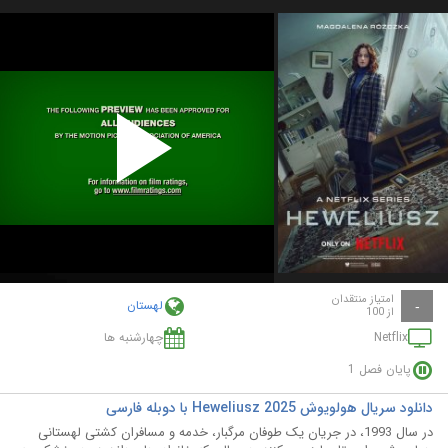
Play
Video
امتیاز منتقدان
لهستان
-
از 100
Netflix
چهارشنبه ها
پایان فصل 1
دانلود سریال هولویوش Heweliusz 2025 با دوبله فارسی
در سال 1993، در جریان یک طوفان مرگبار، خدمه و مسافران کشتی لهستانی