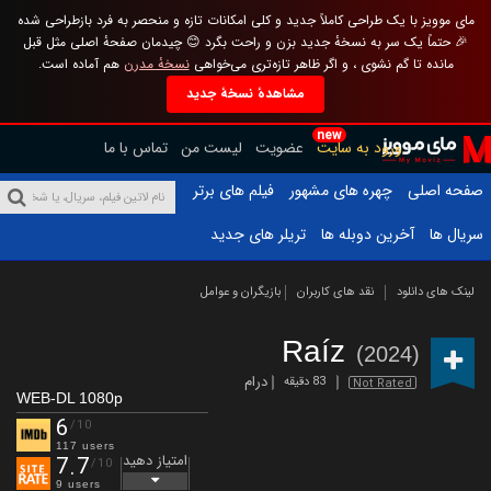
مای موویز با یک طراحی کاملاً جدید و کلی امکانات تازه و منحصر به فرد بازطراحی شده
🎉 حتماً یک سر به نسخهٔ جدید بزن و راحت بگرد 😊 چیدمان صفحهٔ اصلی مثل قبل
مانده تا گم نشوی ، و اگر ظاهر تازه‌تری می‌خواهی
نسخهٔ مدرن
هم آماده است.
مشاهدهٔ نسخهٔ جدید
new
ورود به سایت
عضویت
لیست من
تماس با ما
صفحه اصلی
چهره های مشهور
فیلم های برتر
سریال ها
آخرین دوبله ها
تریلر های جدید
لینک های دانلود
نقد های کاربران
بازیگران و عوامل
Raíz
(2024)
درام
83 دقیقه
Not Rated
WEB-DL 1080p
6
/10
117 users
امتیاز دهید
7.7
/10
9 users