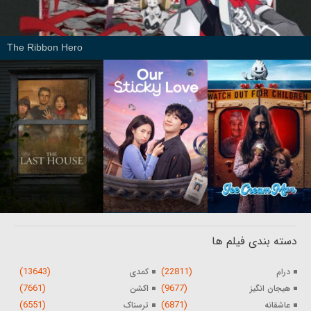
The Ribbon Hero
دسته بندی فیلم ها
(13643)
(22811)
درام
کمدی
(7661)
(9677)
هیجان انگیز
اکشن
(6551)
(6871)
عاشقانه
ترسناک