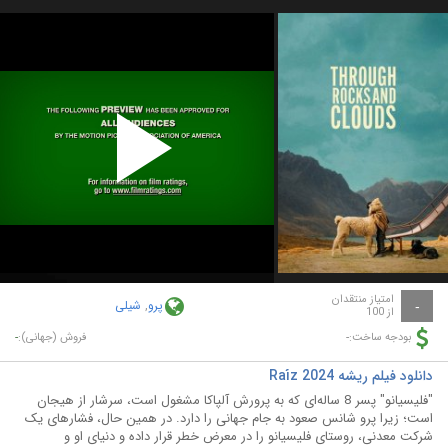
Play
Video
امتیاز منتقدان
پرو
,
شیلی
-
از 100
-
-
بودجه ساخت:
فروش (جهانی):
دانلود فیلم ریشه Raíz 2024
"فلیسیانو" پسر 8 ساله‌ای که به پرورش آلپاکا مشغول است، سرشار از هیجان
است؛ زیرا پرو شانس صعود به جام جهانی را دارد. در همین حال، فشارهای یک
شرکت معدنی، روستای فلیسیانو را در معرض خطر قرار داده و دنیای او و