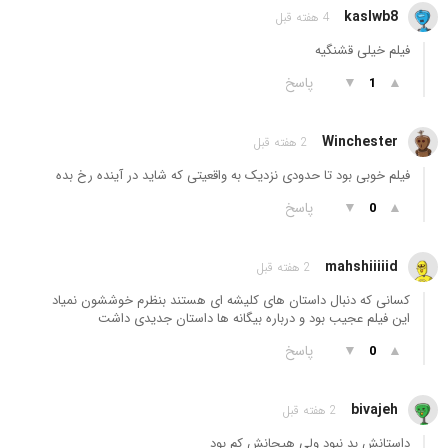
kaslwb8
4 هفته قبل
فیلم خیلی قشنگیه
▲
▼
پاسخ
1
Winchester
2 هفته قبل
فیلم خوبی بود تا حدودی نزدیک به واقعیتی که شاید در آینده رخ بده
▲
▼
پاسخ
0
mahshiiiiid
2 هفته قبل
کسانی که دنبال داستان های کلیشه ای هستند بنظرم خوششون نمیاد
این فیلم عجیب بود و درباره بیگانه ها داستان جدیدی داشت
▲
▼
پاسخ
0
bivajeh
2 هفته قبل
داستانش بد نبود ولی هیجانش کم بود