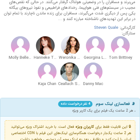
می‌برند و مسافران را در وضعیتی هولناک گرفتار می‌کنند. در حالی که نقص‌های
عجیب در سیستم‌های فنی هواپیما، رخدادهای فراطبیعی و نفوذ نیروهای بیگانه
یکی پس از دیگری شدت می‌گیرند، مسافران برای زنده ماندن ناچارند با تمام توان
در برابر این تهدیدهای ناشناخته مبارزه کنند و ...
کارگردانی:
Steven Quale
ستارگان:
Molly Belle Wright
Hanneke Talbot
Weronika Rosati
Georgina Leonidas
Tom Brittney
Kaja Chan
Ceallach Spellman
Danny Mac
📡 فعالسازی لینک سوم
4 نفر درخواست داده
، هر 2 ساعت یک فیلم برای یک کاربر ویژه
🔒 این قابلیت فقط برای
کاربران ویژه
فعال است. با خرید اشتراک ویژه می‌توانید
هر 2 ساعت یک‌بار درخواست همگام‌سازی لینک‌های این فیلم با CDN اختصاصی
ایران را ثبت کنید و دقایقی بعد به لینک سوم آن دسترسی خواهید داشت