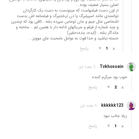
اصلی بسیار ضعیف بوده...
از اون دست فیلمهاست که میتونست به دست یک کارگردان
توانمندی مانند اسپیلبرگ یا دَن ترختنبرگ و فیلمنامه اش بدست
اشخاصی مثل جیم و جان توماس سپرده بشه...کافی بود که چندین
و چند شماره از فیلم و سریالهای ادامه دار با همین تِم ...ساخته و
ماندگار بشه...(ایدهء بندهءحقیر)
خسته نباشید و خدا قوت به عوامل بامحبت مای موویز...
▲
▼
پاسخ
1
Tvkhossein
3 هفته قبل
خوب بود سرگرم کننده
▲
▼
پاسخ
2
kkkkkk123
4 هفته قبل
زیاد جالب نبود
▲
▼
پاسخ
1