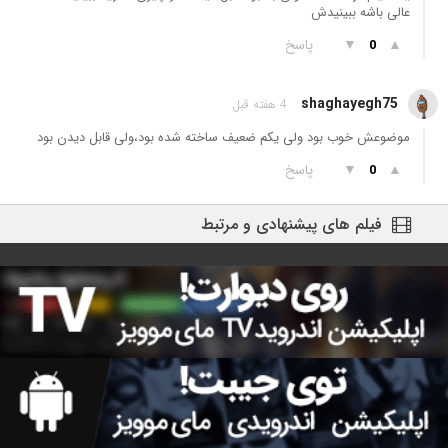
عالی باشه ببینیدش
▲
▼
پاسخ
0
shaghayegh75
4 هفته قبل
موضوعش خوب بود ولی یکم ضعیف ساخته شده بود،ولی قابل دیدن بود
▲
▼
پاسخ
0
فیلم های پیشنهادی و مرتبط