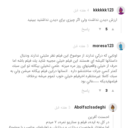
kkkkkk123
4 هفته قبل
ارزش دیدن نداشت ولی اگر چیزی برای دیدن نداشتید ببینید
▲
▼
پاسخ
5
moresa123
3 هفته قبل
اونايي كه دركي ندارند از موضوع اين فيلم نظر مثبتي ندارند ودنبال
داستانها كليشه اي هستند اين فيلم خيلي عجيبه شايد يك فيلم باشه اما
حرف از خيلي واقعيتهاي روز مره ميزنه .علمي تخيلي بيكانه تو اين سبك
كمتر كسي جرات ساختنشو داره . انسانها دراين فيلم بيكانه ميشن ولي به
سبك كاملا غيرمنتظره.اخرفيلم خيلي خوب تموم ميشه برخلاف
فيلمهايديكه ،،،،،عالي بود
▲
▼
پاسخ
3
Abolfazlsadeghi
3 هفته قبل
احسنت آفرین
در کل به ایدهء فیلم و سناریو نمرهء ۷ میدم
اما ساختار شخصیت پردازی و پردازش و تعلیقهای مناسب با موضوع