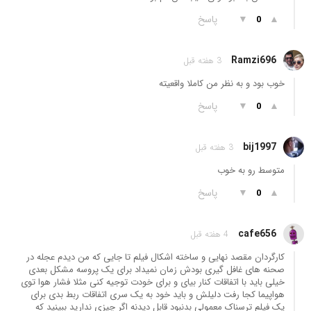
▲
▼
پاسخ
0
Ramzi696
3 هفته قبل
خوب بود و به نظر من کاملا واقعیته
▲
▼
پاسخ
0
bij1997
3 هفته قبل
متوسط رو به خوب
▲
▼
پاسخ
0
cafe656
4 هفته قبل
کارگردان مقصد نهایی و ساخته اشکال فیلم تا جایی که من دیدم عجله در
صحنه های غافل گیری بودش زمان نمیداد برای یک پروسه مشکل بعدی
خیلی باید با اتفاقات کنار بیای و برای خودت توجیه کنی مثلا فشار هوا توی
هواپیما کجا رفت دلیلش و باید خود به یک سری اتفاقات ربط بدی برای
یک فیلم ترسناک معمولی بدنبود قابل دیدنه اگر چیزی ندارید ببینید که