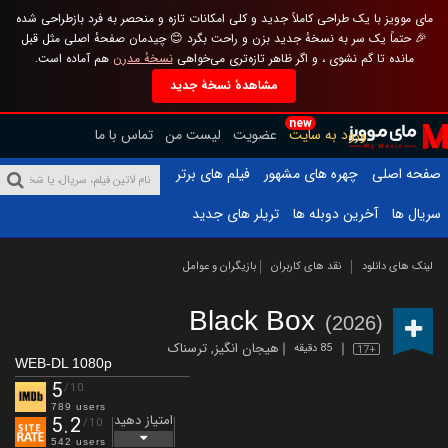
مای موویز با یک طراحی کاملاً جدید و کلی امکانات تازه و منحصر به فرد بازطراحی شده
🎉 حتماً یک سر به نسخهٔ جدید بزن و راحت بگرد 😊 چیدمان صفحهٔ اصلی مثل قبل
مانده تا گم نشوی ، و اگر ظاهر تازه‌تری می‌خواهی
نسخهٔ مدرن
هم آماده است.
مشاهدهٔ نسخهٔ جدید
new
ورود به سایت
عضویت
لیست من
تماس با ما
صفحه اصلی
چهره های مشهور
فیلم های برتر
سریال ها
آخرین دوبله ها
تریلر های جدید
لینک های دانلود
نقد های کاربران
بازیگران و عوامل
Black Box
(2026)
هیجان انگیز
,
ترسناک
85 دقیقه
17+
WEB-DL 1080p
5
/10
789 users
امتیاز دهید
5.2
/10
542 users