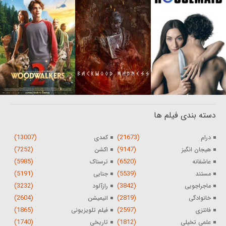
دسته بندی فیلم ها
(13007)
(21673)
درام
کمدی
(7252)
(9147)
هیجان انگیز
اکشن
(5985)
(6520)
عاشقانه
ترسناک
(5191)
(5539)
مستند
جنایی
(3232)
(3842)
ماجراجویی
رازآلود
(2604)
(2819)
خانوادگی
انیمیشن
(1865)
(2597)
فانتزی
فیلم تلویزیونی
(1740)
(1812)
علمی تخیلی
تاریخی