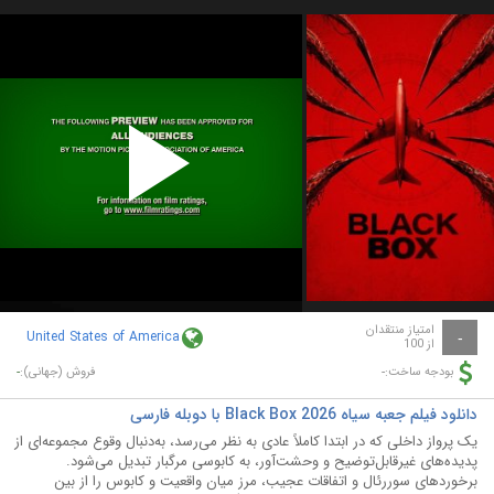
Play
Video
امتیاز منتقدان
United States of America
-
از 100
-
-
بودجه ساخت:
فروش (جهانی):
دانلود فیلم جعبه سیاه Black Box 2026 با دوبله فارسی
یک پرواز داخلی که در ابتدا کاملاً عادی به نظر می‌رسد، به‌دنبال وقوع مجموعه‌ای از
پدیده‌های غیرقابل‌توضیح و وحشت‌آور، به کابوسی مرگبار تبدیل می‌شود.
برخوردهای سوررئال و اتفاقات عجیب، مرز میان واقعیت و کابوس را از بین