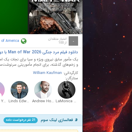
ay
deo
امتیاز منتقدان
s of America
-
از 100
دانلود فیلم مرد جنگی Man of War 2026 با دوبله فارسی
یک مأمور سابق نیروی ویژه و سیا برای نجات یک امدا
و زخم‌های گذشته، برای انجام مأموریتی سرنوشت‌ساز
کارگردانی:
William Kaufman
ستارگان:
Rosmary Yaneva
Linds Edwards
Andrew Howard
LaMonica Garrett
📡 فعالسازی لینک سوم
21 نفر درخواست داده