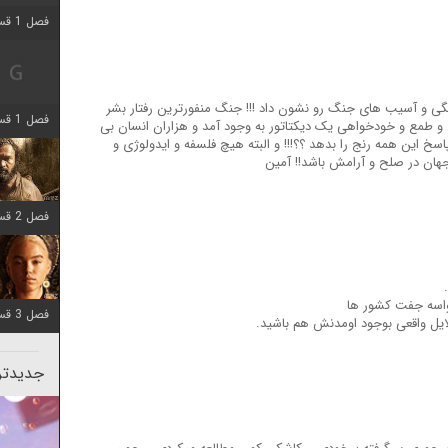
فصل 1 قسمت 2 اضافه شد
نگی و آسیب های جنگ رو نشون داد !!! جنگ منفورترین رفتار بشر
فصل 1 قسمت 8 اضافه شد
 طمع و خودخواهی یک دیکتاتور به وجود آمد و هزاران انسان بی
اسخ این همه رنج را بدهد ؟؟!!! و البته هیچ فلسفه و ایدولوژی و
جهان در صلح و آرامش باشد!! آمین
فصل 2 قسمت 7 اضافه شد
واسه جفت کشور ها
فصل 3 قسمت 7 اضافه شد
ایل واقعی بوجود اومدنش هم باشید.
جدیدتری