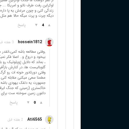
از نظر دوست ما جنگ اوکراین همین
اوکراین رفت طرف ناتو و امریکا ...
زندگی کنی و چون مرغش یه پا داره
دیگه چرت و پرت میگه حالا هم مثل
▲
▼
پاسخ
4
hossein1812
3 هفته قبل
,وقتی مطالعه باشه کمی،انقدر س
بیخود و دروغ و.. اصلا فکر نمی
، بماند که دلایل ژِوپلوتیک رو
گلوبالیست ها، در کنارش بازآفر
وقتی دورتادور خونه ات رو گرگ
مطمنا سعی میکنی مقابله کنی..
جمهورت یه دلقک یهودی باشه م
خاکستری (زمینی که جنگ ابرقد
داغون زمین سوخته ست برای د
▲
▼
پاسخ
0
Ati6565
2 هفته قبل