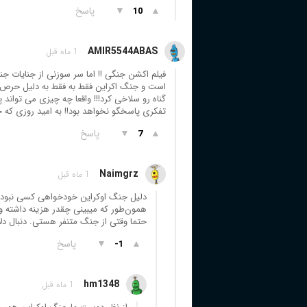
▲
▼
پاسخ
10
AMIR5544ABAS
1 ماه قبل
فیلم اکشن جنگی !! اما سر سوزنی از جنایات ج
است و جنگ اکراین فقط به فقط به دلیل حرص و
گناه رو سلاخی کرد!!! واقعا چه چیزی می تواند پ
تفکری پاسخگو نخواهد بود!! به امید روزی که 
▲
▼
پاسخ
7
Naimgrz
1 ماه قبل
دلیل جنگ اوکراین خودخواهی کسی نبود.
همون‌طور که میبینی چقدر هزینه داشته 
حتما وقتی از جنگ متنفر هستی. دنبال دل
▲
▼
پاسخ
-1
hm1348
1 ماه قبل