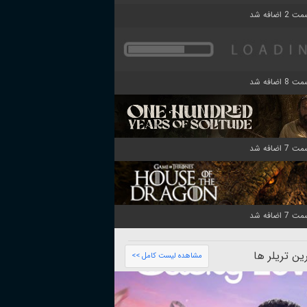
ن تریلر ها
مشاهده لیست کامل >>