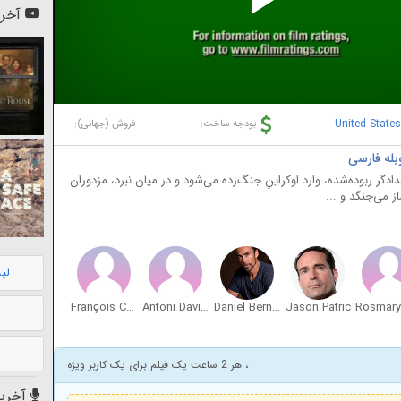
Pl
آخری
Vi
-
-
United State
بودجه ساخت:
فروش (جهانی):
دگر ربوده‌شده، وارد اوکراینِ جنگ‌زده می‌شود و در میان نبرد، مزدوران
 می‌جنگد و ...
لی
François Coetzer
Antoni Davidov
Daniel Bernhardt
Jason Patric
، هر 2 ساعت یک فیلم برای یک کاربر ویژه
آخرین