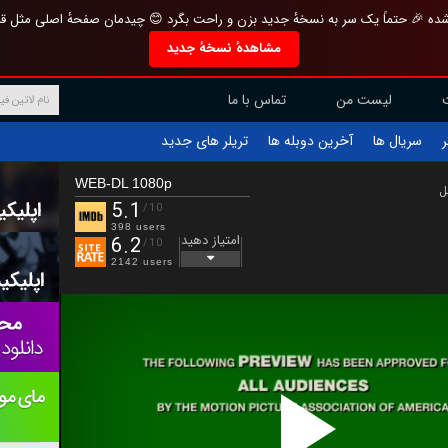
تازه و منحصر به فرد بازطراحی شده 🎉 حتماً یک سر به نسخهٔ جدید بزن و راحت بگرد 
مشاهدهٔ نسخهٔ جدید
تماس با ما
لیست من
تریلر های جدید
آخرین دوبله ها
سریال ها
ف
WEB-DL 1080p
ب
5.1
/10
398 users
امتیاز دهید
6.2
/10
2142 users