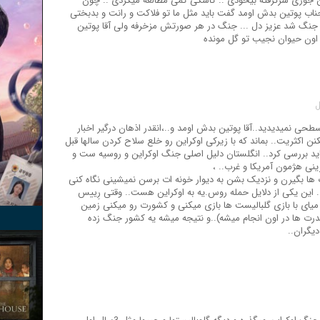
 جوری سرگرفته بیخودی .. کاشکی کمی مطالعه میکردی .. چون
 جناب پوتین بدش اومد گفت باید مثل ما تو فلاکت و رانت و بدبختی
 جنگ شد عزیز دل ... جنگ در هر صورتش مزخرفه ولی آقا پوتین
 اون حیوان نجیب تو گل مونده
طحی نمیدیدید..آقا پوتین بدش اومد و..،انقدر اذهان درگیر اخبار
کنن اکثریت.. بماند که با زیرکی اوکراین رو خلع سلاح کردن سالها قبل
 باید بررسی کرد.. انگلستان دلیل اصلی جنگ اوکراین و روسیه ست و
ینی هژمون آمریکا و غرب.. ،
 ها بگیرن و نزدیک بشن به دیوار خونه ات برسن نمیشینی نگاه کنی
 این یکی از دلایل حمله روس.یه به اوکراین هست.. وقتی رِییس
یای با بازی گلبالیست ها بازی میکنی و کشورت رو میکنی زمین
رت ها در اون انجام میشه)..و نتیجه میشه یه کشور جنگ زده
یگران..