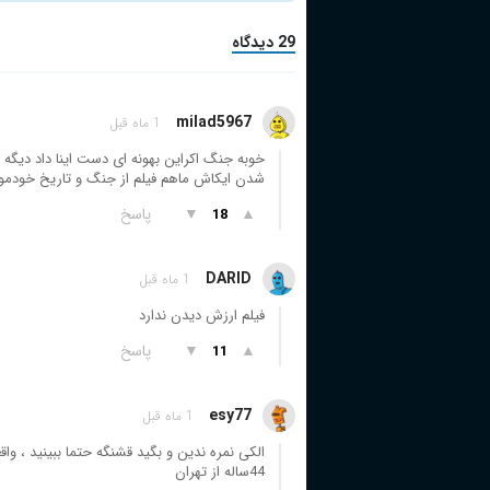
29 دیدگاه
milad5967
1 ماه قبل
خوبه جنگ اکراین بهونه ای دست اینا داد دیگ
شدن ایکاش ماهم فیلم از جنگ و تاریخ خود
▲
▼
پاسخ
18
DARID
1 ماه قبل
فیلم ارزش دیدن ندارد
▲
▼
پاسخ
11
esy77
1 ماه قبل
الکی نمرە ندین و بگید قشنگە حتما ببینید ، و
44سالە از تھران