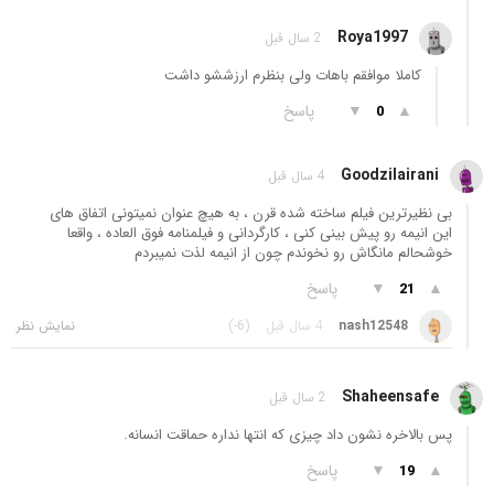
Roya1997
2 سال قبل
کاملا موافقم باهات ولی بنظرم ارزششو داشت
▲
▼
پاسخ
0
Goodzilairani
4 سال قبل
بی نظیرترین فیلم ساخته شده قرن ، به هیچ عنوان نمیتونی اتفاق های
این انیمه رو پیش بینی کنی ، کارگردانی و فیلمنامه فوق العاده ، واقعا
خوشحالم مانگاش رو نخوندم چون از انیمه لذت نمیبردم
▲
▼
پاسخ
21
nash12548
4 سال قبل
(-6)
Shaheensafe
2 سال قبل
پس بالاخره نشون داد چیزی که انتها نداره حماقت انسانه.
▲
▼
پاسخ
19