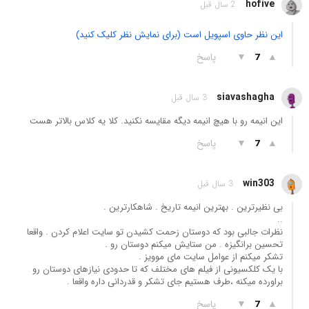
hofive
2 سال قبل
این نظر حاوی اسپویل است (برای نمایش نظر کلیک کنید)
▲
▼
پاسخ
7
siavashagha
3 سال قبل
این انیمه رو با هیچ انیمه دیگه مقایسه نکنید. کلا یه کلاس بالاتر هست
▲
▼
پاسخ
7
win303
3 سال قبل
بی نظیرترین . بهترین انیمه تاریخ . شاهکارترین .
..
نظرات جالبی بود که دوستان زحمت کشیدن تو سایت اعلام کردن . واقعا
تحسین برانگیزه . من ستایش میکنم دوستان رو .
تشکر میکنم از عوامل سایت مای موویز .
با یک کلکسیونی از فیلم های مختلف که تا حدودی نیازهای دوستان رو
براورده میکنه ،طرف هستیم جای تشکر و قدردانی داره واقعا .
▲
▼
پاسخ
7