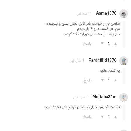
Asma1370
11 ماه قبل
فیلمی پر از حوادث غیر قابل پیش بینی و پیچیده
من هر قسمت رو ۴ بار دیدم
حتی بعد از سه سال دوباره نکاه کردم
▲
▼
پاسخ
1
Farshiiiid1370
1 سال قبل
یه کلمه: عالیه
▲
▼
پاسخ
1
Mojtaba31m
1 سال قبل
قسمت آخرش خیلی ناراحتم کرد چقدر قشنگ بود
▲
▼
پاسخ
1