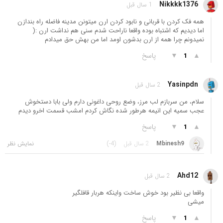
Nikkkk1376
1 سال قبل
همه فک کردن با قربانی و نابود کردن ارن میتونن مدینه فاضله راه بندازن
اما دیدیم که اشتباه بوده واقعا ناراحت شدم سنی هم نداشت ارن :(
نمیدونم چرا همه از ارن بدشون اومد اما من بهش حق میدادم
▲
▼
پاسخ
1
Yasinpdn
2 سال قبل
سلام، من سربازم لب مرز، وضع روحی داغونی دارم ولی بابا دستخوش
عجب سمیه این انیمه هرطور شده نگاش کردم امشب قسمت اخرو دیدم
▲
▼
پاسخ
1
Mbinesh9
2 سال قبل
(-4)
Ahd12
2 سال قبل
واقعا بی نظیر بود خوش ساخت واینکه هربار قافلگیر
میشی
▲
▼
پاسخ
1