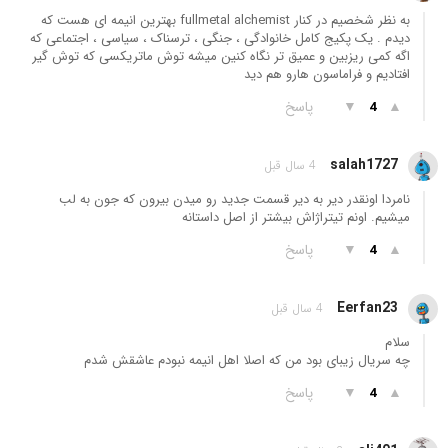
به نظر شخصیم در کنار fullmetal alchemist بهترین انیمه ای هست که
دیدم . یک پکیج کامل خانوادگی ، جنگی ، ترسناک ، سیاسی ، اجتماعی که
اگه کمی ریزبین و عمیق تر نگاه کنین میشه توش ماتریکسی که توش گیر
افتادیم و فراماسون هارو هم دید
▲
▼
پاسخ
4
salah1727
4 سال قبل
نامردا اونقدر دیر به دیر قسمت جدید رو میدن بیرون که جون به لب
میشیم. اونم تیتراژاش بیشتر از اصل داستانه
▲
▼
پاسخ
4
Eerfan23
4 سال قبل
سلام
چه سریال زیبای بود من که اصلا اهل انیمه نبودم عاشقش شدم
▲
▼
پاسخ
4