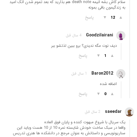
سلام کاش بشه انیمه death note هم بذارید که بعد تموم شدن اتک امید
به زندگیمون باقی بمونه
▲
▼
پاسخ
12
Goodzilairani
4 سال قبل
دیف نوت مگه ندیدی؟ برو ببین لذتشو ببر
▲
▼
پاسخ
1
Baron2012
1 سال قبل
اضافه شده
▲
▼
پاسخ
0
saeedar
2 سال قبل
یک سریال با شروع مبهوت کننده و پایان فوق العاده
واقعا در سبک ساخت خودش شایسته نمره 10 از 10 هست وباید این
سناریونویسی و داستانش به عنوان مرجع در دانشکده ها هنری تدریس