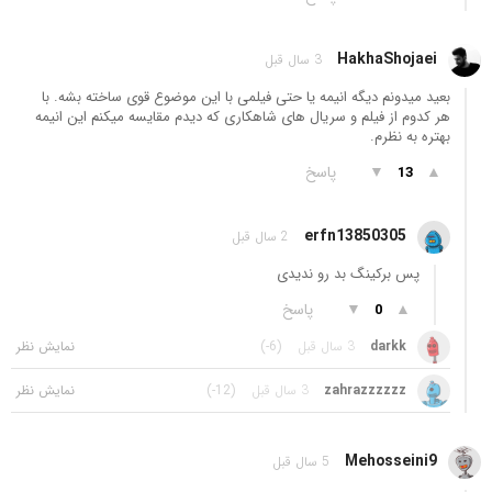
HakhaShojaei
3 سال قبل
بعید میدونم دیگه انیمه یا حتی فیلمی با این موضوع قوی ساخته بشه. با
هر کدوم از فیلم و سریال های شاهکاری که دیدم مقایسه میکنم این انیمه
بهتره به نظرم.
▲
▼
پاسخ
13
erfn13850305
2 سال قبل
پس برکینگ بد رو ندیدی
▲
▼
پاسخ
0
darkk
3 سال قبل
(-6)
zahrazzzzzz
3 سال قبل
(-12)
Mehosseini9
5 سال قبل