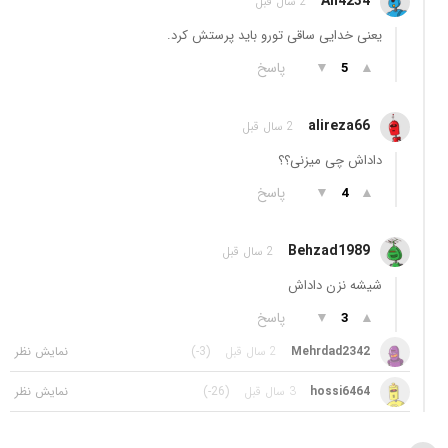
An4234
2 سال قبل
یعنی خدایی ساقی تورو باید پرستش کرد.
▲
▼
پاسخ
5
alireza66
2 سال قبل
داداش چی میزنی؟؟
▲
▼
پاسخ
4
Behzad1989
2 سال قبل
شیشه نزن داداش
▲
▼
پاسخ
3
Mehrdad2342
2 سال قبل
(-3)
hossi6464
3 سال قبل
(-26)