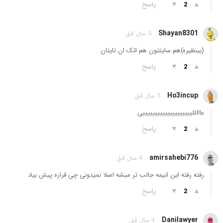
▲
▼
پاسخ
2
Shayan8301
3 سال قبل
(بینظیره)هم سایتتون هم اتک ان تایتان
▲
▼
پاسخ
2
Ho3incup
3 سال قبل
عاالللییییییییییییییییییییی
▲
▼
پاسخ
2
amirsahebi776
4 سال قبل
رفته رفته این انیمه جالب تر میشه اصلا نمیدونی چی قراره پیش بیاد
▲
▼
پاسخ
2
Danilawyer
4 سال قبل