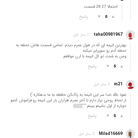
احتمالا 27 28 قسمت
▲
▼
پاسخ
0
taha00981967
2 سال قبل
بهترین انیمه ای که در طول عمرم دیدم. تمامی قسمت هاش لحظه به
لحظه آدم رو سوپرایز میکنه.
ومن به شدت تو کل انیمه با ارن موافقم.
▲
▼
پاسخ
5
m21
3 سال قبل
نعوذ بالله خدا سر این انیمه یه پاک‌کن حافظه به ما بدهکاره:')
از لحاظ روحی نیاز دارم تا آخر عمرم هزاران بار این انیمه رو فراموش کنمو
دوباره از اول بشینم ببینم:''''))))))
▲
▼
پاسخ
5
Milad16669
3 سال قبل