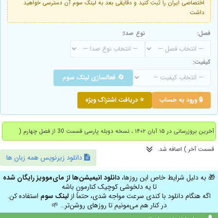
اختصاصی ایران را ثبت کنید و دقایقی بعد به لینک سوم آن دسترسی خواهید
داشت
فصل:
نوع صدا:
کیفیت:
🔄 فعالسازی لینک سوم
🔒 ورود به حساب
⭐ دریافت اشتراک ویژه
آخرین بروزرسانی در ۱۵ آبان ۱۴۰۲ ، نسخه دوبله پارسی قسمت 30 از فصل چهارم (
قسمت آخر ) اصافه شد.
دانلود زیرنویس همه زبان ها
🎁 به دلیل شرایط خاص این روزها،
دانلود انیمیشن‌ها از مای‌موویز رایگان شده
تا یه دلخوشی کوچیک کنارمون باشه
اگه هنگام دانلود با کندی سرعت مواجه شدی، حتماً از
لینک سوم
استفاده کن.
در کنار هم می‌مونیم تا روزهای روشن‌تر… 🌱