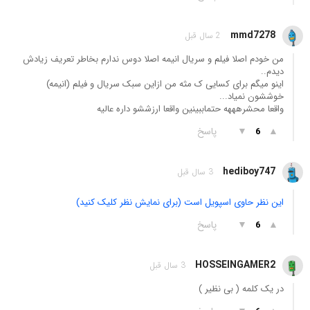
mmd7278
2 سال قبل
من خودم اصلا فیلم و سریال انیمه اصلا دوس ندارم بخاطر تعریف زیادش
دیدم..
اینو میگم برای کسایی ک مثه من ازاین سبک سریال و فیلم (انیمه)
خوششون نمیاد...
واقعا محشرهههه حتماببینین واقعا ارزششو داره عالیه
▲
▼
پاسخ
6
hediboy747
3 سال قبل
این نظر حاوی اسپویل است (برای نمایش نظر کلیک کنید)
▲
▼
پاسخ
6
HOSSEINGAMER2
3 سال قبل
در یک کلمه ( بی نظیر )