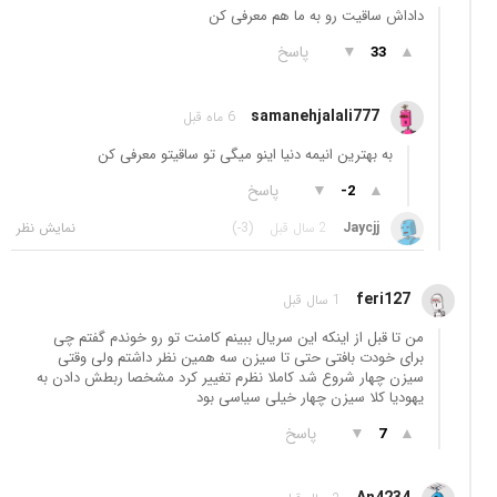
داداش ساقیت رو به ما هم معرفی کن
▲
▼
پاسخ
33
samanehjalali777
6 ماه قبل
به بهترین انیمه دنیا اینو میگی تو ساقیتو معرفی کن
▲
▼
پاسخ
-2
Jaycjj
2 سال قبل
(-3)
feri127
1 سال قبل
من تا قبل از اینکه این سریال ببینم کامنت تو رو خوندم گفتم چی
برای خودت بافتی حتی تا سیزن سه همین نظر داشتم ولی وقتی
سیزن چهار شروع شد کاملا نظرم تغییر کرد مشخصا ربطش دادن به
یهودیا کلا سیزن چهار خیلی سیاسی بود
▲
▼
پاسخ
7