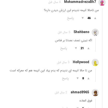
MohammadrezaBh7
4 سال قبل
من تاحالا انیمه ندیدم این ارزش دیدن داره؟
▲
▼
پاسخ
46
Shahbano
3 سال قبل
اگه نبینی نصف عمدتا بر فناس
▲
▼
پاسخ
21
Hollywood
3 سال قبل
من تا حالا انیمه ای ندیدم که بدم بیاد این انیمه هم که معرکه است
▲
▼
پاسخ
8
ahmad8965
2 سال قبل
فوق العاده