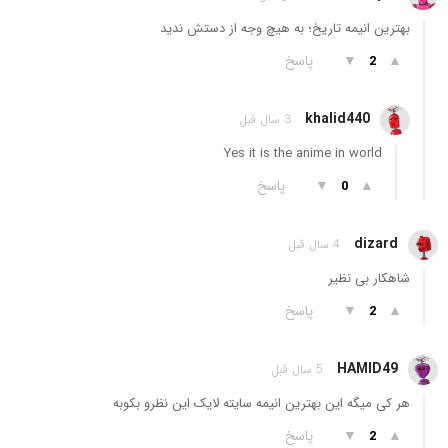
بهترین انیمه تاریخ؛ به هیچ وجه از دستش ندید
▲
▼
پاسخ
2
khalid440
3 سال قبل
Yes it is the anime in world
▲
▼
پاسخ
0
dizard
4 سال قبل
شاهکار بی نظیر
▲
▼
پاسخ
2
HAMID49
5 سال قبل
هر کی میگه این بهترین انیمه سایته لایک این نظرو بکوبه
▲
▼
پاسخ
2