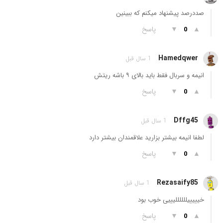
صددرصد پیشنهاد میکنم که ببینین
▲
▼
پاسخ
0
Hamedqwer
1 سال قبل
انیمه و سربال فقط باید بالای ۹ باشه ریتش
▲
▼
پاسخ
0
Dffg45
1 سال قبل
لطفا انیمه بیشتر بزارید علاقمندان بیشتر دارد
▲
▼
پاسخ
0
Rezasaify85
1 سال قبل
خیییییللللللیییی خوب بود
▲
▼
پاسخ
0