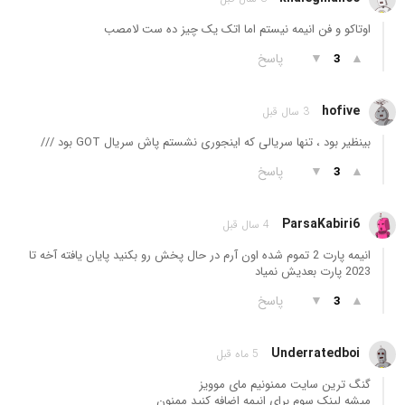
اوتاکو و فن انیمه نیستم اما اتک یک چیز ده ست لامصب
▲
▼
پاسخ
3
hofive
3 سال قبل
بینظیر بود ، تنها سریالی که اینجوری نشستم پاش سریال GOT بود ///
▲
▼
پاسخ
3
ParsaKabiri6
4 سال قبل
انیمه پارت 2 تموم شده اون آرم در حال پخش رو بکنید پایان یافته آخه تا
2023 پارت بعدیش نمیاد
▲
▼
پاسخ
3
Underratedboi
5 ماه قبل
گنگ ترین سایت ممنونیم مای موویز
میشه لینک سوم برای انیمه اضافه کنید ممنون