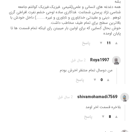
بشه
همه دغدغه های انسانی و علمی(شیمی .فیزیک.فیزیک کوانتم.جامعه
شناسی.نژاد پرستی.شجاعت .فداکاری.ساده لوحی خشم.نفرت.افراطی گری
توهم . دینی و عقیدتی خداباوری و ناباوری و غیره........) داخل خودش با
بالاترین سطح برای تمام طیف مخاطب داشت.
خوش بحال کسایی که برای اولین بار میبینن رای اینکه تمام قسمت ها تا
پایان اومده
▲
▼
پاسخ
11
Roya1997
2 سال قبل
من دوسال تمام منتظر اخرش بودم
▲
▼
پاسخ
0
shivamohamadi7569
2 سال قبل
بلاخره قسمت اخر اومد
▲
▼
پاسخ
8