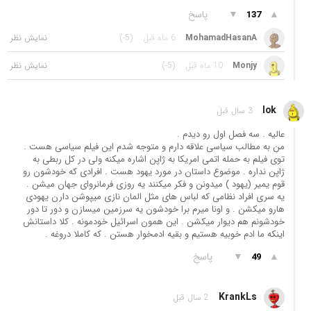
▲
▼
پاسخ
137
MohamadHasanA
6 ماه قبل
(-5)
Monjy
10 ماه قبل
(-5)
lok
3 سال قبل
عالیه . سه فصل اول رو دیدم .
من به مطالب سیاسی علاقه دارم و متوجه شدم این فیلم سیاسی هست .
توی فیلم به حمله اتمی امریکا به ژاپن اشاره میکنه ولی در کل ربطی به
ژاپن نداره . موضوع داستان در مورد یهود هست . افرادی که خودشون رو
قوم یمیر (یهود ) میدونن و فکر میکنند یه روزی فرمانروای جهان میشن .
یه سری افراد نظامی که لباس های مثل المان نازی میپوشن دارن یهودی
هارو میکشن . و اونا میرم برا خودشون یه سرزمین میسازن و دور تا دور
خودشونم هم دیوار میکشن . این همون اسرائیل خودمونه . کلا داستانش
اینکه ما ادم خوبیه هستیم و بقیه ادمخوار هستن . که کاملا دروغه .
▲
▼
پاسخ
49
KrankLs
2 سال قبل