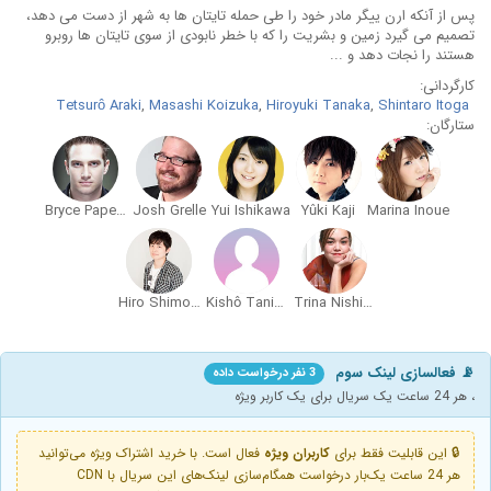
پس از آنکه ارن ییگر مادر خود را طی حمله تایتان ها به شهر از دست می دهد،
تصمیم می گیرد زمین و بشریت را که با خطر نابودی از سوی تایتان ها روبرو
هستند را نجات دهد و ...
کارگردانی:
Tetsurô Araki
,
Masashi Koizuka
,
Hiroyuki Tanaka
,
Shintaro Itoga
ستارگان:
Bryce Papenbrook
Josh Grelle
Yui Ishikawa
Yûki Kaji
Marina Inoue
Hiro Shimono
Kishô Taniyama
Trina Nishimura
📡 فعالسازی لینک سوم
3 نفر درخواست داده
، هر 24 ساعت یک سریال برای یک کاربر ویژه
🔒 این قابلیت فقط برای
کاربران ویژه
فعال است. با خرید اشتراک ویژه می‌توانید
هر 24 ساعت یک‌بار درخواست همگام‌سازی لینک‌های این سریال با CDN