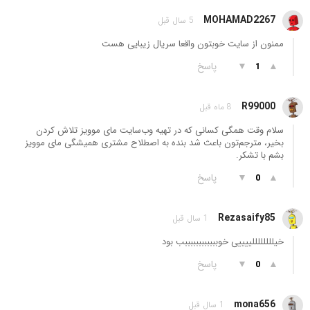
MOHAMAD2267
5 سال قبل
ممنون از سایت خوبتون واقعا سریال زیبایی هست
▲
▼
پاسخ
1
R99000
8 ماه قبل
سلام وقت همگی کسانی که در تهیه وب‌سایت مای موویز تلاش کردن
بخیر، مترجم‌تون باعث شد بنده به اصطلاح مشتری همیشگی مای موویز
بشم با تشکر.
▲
▼
پاسخ
0
Rezasaify85
1 سال قبل
خیللللللللییییی خوببببببببببببب بود
▲
▼
پاسخ
0
mona656
1 سال قبل