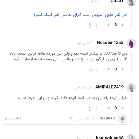
ali401
2 سال قبل
این نظر حاوی اسپویل است (برای نمایش نظر کلیک کنید)
▲
▼
پاسخ
3
Hossein1353
2 سال قبل
من تا هالا 850 یا بیشتر انیمه دیدم ولی این مورده علاقه ترین انیممه بالاه
10 میلیون رو فیگوراش خرج کردم واقعن عالی دمه حاجمه ایسایاما گرم.
▲
▼
پاسخ
3
AMIRALE2419
3 سال قبل
خیلی انیمه باحالی بود من اصلا انیمه نگاه نکردم ولی این حرف نداره
▲
▼
پاسخ
3
ReZa84S
3 سال قبل
(-4)
khaleghian66
3 سال قبل