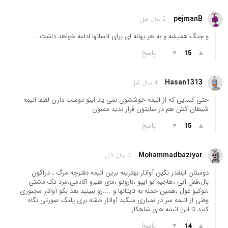
pejmanB
2 سال قبل
و جنگ همیشه و به هر بهانه ای برای انسانها ادامه خواهد داشت...
▲
▼
پاسخ
15
Hasan1313
4 سال قبل
حتی کسایی که از انیمه خوششون نمی یاد اینو دوست دارن لطفا انیمه
شیطان کش هم در سایتون قرار بدید ممنون
▲
▼
پاسخ
15
Mohammadbaziyar
3 سال قبل
دوستان اینقدر نگین آواتار بهترینه برین انیمه دفترچه مرگ ، دراگون
بال،قفل آبی ،هاجیم بو ایپو ،ناروتو ،مای هیرو اکادمی،مرد تک مشتی
،توکیو غول ،همین حمله به تایتانها.و ....رو ببینید بعد بگو آواتار مجبوری
وقتی از انیمه سر در نمیاری میگید آواتار.حقته بری پلنگ صورتی نگاه
کنید تا این انیمه های شاهکار.
▲
▼
پاسخ
14