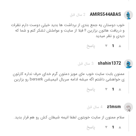
AMIR5544ABAS
2 سال قبل
خوب دوستان یه جمع بندی از برداشت ها بدید خیلی دوست دارم نظرات
و دریافت هاتون بزارین !! قبلا از سایت و عواملش تشکر کنم و شما که
دیدی و نظر میدید
▲
▼
پاسخ
1
shahin1372
3 سال قبل
ممنون بابت سایت خوب مای مویز دمتون گرم خدای حرف نداره کارتون
ی خواهشی داشتم اگه میشه ادامه سریال انیمیشن berserk رو بزارین
▲
▼
پاسخ
1
ztmsm
4 سال قبل
سلام ممنون از سايت خوبتون لطفا انيمه شيطان كش رو هم قرار بديد.
▲
▼
پاسخ
1