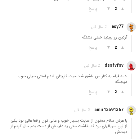
▲
▼
پاسخ
2
esy77
2 سال قبل
آرکین رو ببینید خیلی قشنگە
▲
▼
پاسخ
2
dssfvfsv
2 سال قبل
همه فیلم به کنار من عاشق شخصیت کاپیتان شدم لعنتی خیلی خوب
میجنگه
▲
▼
پاسخ
2
amir13591367
3 سال قبل
با عرض سلام ممنون از سایت بسیار خوب و عالی تون واقعا عالی بود یکی
از اون سریالهای بود که نذاشت حتی یه دقیقش از دست بدم حال کردم از
دیدنش