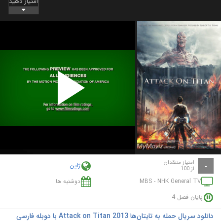
امتیاز دهید
Play
Video
امتیاز منتقدان
ژاپن
-
از 100
MBS - NHK General TV
دوشنبه ها
پایان فصل 4
دانلود سریال حمله به تایتان‌ها Attack on Titan 2013 با دوبله فارسی