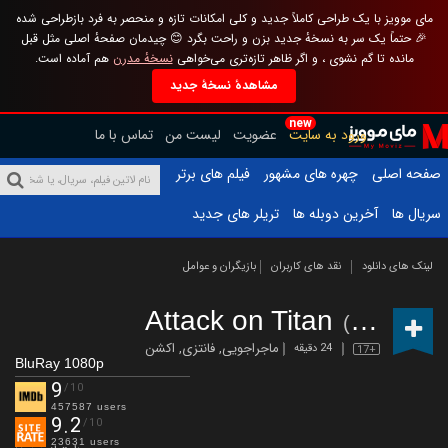
مای موویز با یک طراحی کاملاً جدید و کلی امکانات تازه و منحصر به فرد بازطراحی شده
🎉 حتماً یک سر به نسخهٔ جدید بزن و راحت بگرد 😊 چیدمان صفحهٔ اصلی مثل قبل
مانده تا گم نشوی ، و اگر ظاهر تازه‌تری می‌خواهی
نسخهٔ مدرن
هم آماده است.
مشاهدهٔ نسخهٔ جدید
new
ورود به سایت
عضویت
لیست من
تماس با ما
صفحه اصلی
چهره های مشهور
فیلم های برتر
سریال ها
آخرین دوبله ها
تریلر های جدید
لینک های دانلود
نقد های کاربران
بازیگران و عوامل
Attack on Titan
(2013 – 2023)
ماجراجویی
,
فانتزی
,
اکشن
24 دقیقه
17+
BluRay 1080p
9
/10
457587 users
9.2
/10
23631 users