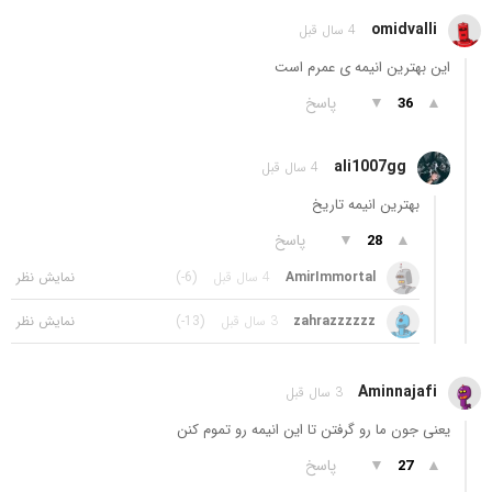
omidvalli
4 سال قبل
این بهترین انیمه ی عمرم است
▲
▼
پاسخ
36
ali1007gg
4 سال قبل
بهترین انیمه تاریخ
▲
▼
پاسخ
28
AmirImmortal
4 سال قبل
(-6)
zahrazzzzzz
3 سال قبل
(-13)
Aminnajafi
3 سال قبل
یعنی جون ما رو گرفتن تا این انیمه رو تموم کنن
▲
▼
پاسخ
27