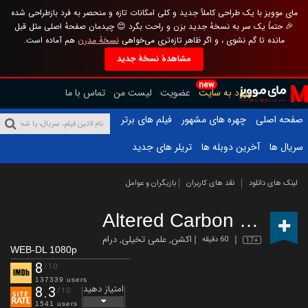
مای موویز با یک طراحی کاملاً جدید و کلی امکانات تازه و منحصر به فرد بازطراحی شده
🎉 حتماً یک سر به نسخهٔ جدید بزن و راحت بگرد 😊 چیدمان صفحهٔ اصلی مثل قبل
مانده تا گم نشوی ، و اگر ظاهر تازه‌تری می‌خواهی
نسخهٔ مدرن
هم آماده است.
مشاهدهٔ نسخهٔ جدید
new
ورود به سایت
عضویت
لیست من
تماس با ما
صفحه اصلی
چهره های مشهور
فیلم های برتر
سریال ها
آخرین دوبله ها
تریلر های جدید
لینک های دانلود
نقد های کاربران
بازیگران و عوامل
Altered Carbon
(2018 – )
اکشن
,
علمی تخیلی
,
درام
60 دقیقه
17+
WEB-DL 1080p
8
/10
137339 users
امتیاز دهید
8.3
/10
1541 users