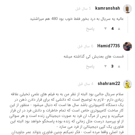
kamranshah
5 سال قبل
عالیه یه سریال به درد بخور فقط خوب بود 480 هم میزاشتید
▲
▼
پاسخ
4
Hamid7735
6 سال قبل
قسمت های بعدیش کی گذاشته میشه
▲
▼
پاسخ
3
shahram22
4 سال قبل
سلام سریال جالبی بود البته از نظر من به به فیلم های علمی تخیلی علاقه
زیادی دارم - لازم به توضیح است که دانشی که برای قرار دادن ذهن در
یک دستگاه کامپیوتری باشد سال ها است که دنبال میشود - منظور از این
کار ساخت کامپیوتری خاص است که تمام خاطرات و دانش فرد در ان قرار
میگیرید و پس از مرگ ان فرد به صورت دیجیتالی زنده است و هر سوالی
از او بپرسید درست مثل زمانی که زنده بوده پاسخگو خواهد بود البته این
فناوری یک کپی دیجیتالی از فرد می سازد -
فرد اصلی واقعا مرده است - فکر نمیکنم چنین فناوری بتواند عمر جاویدان