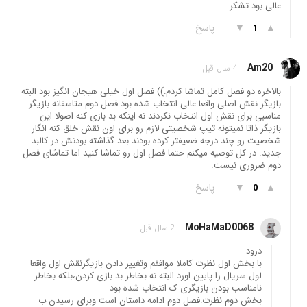
عالی بود تشکر
▲
▼
پاسخ
1
Am20
4 سال قبل
بالاخره دو فصل کامل تماشا کردم:)) فصل اول خیلی هیجان انگیز بود البته
بازیگر نقش اصلی واقعا عالی انتخاب شده بود فصل دوم متاسفانه بازیگر
مناسبی برای نقش اول انتخاب نکردند نه اینکه بد بازی کنه اصولا این
بازیگر ذاتا نمیتونه تیپ شخصیتی لازم رو برای اون نقش خلق کنه انگار
شخصیت رو چند درجه ضعیفتر کرده بودند بعد گذاشته بودنش در کالبد
جدید. در کل توصیه میکنم حتما فصل اول رو تماشا کنید اما تماشای فصل
دوم ضروری نیست.
▲
▼
پاسخ
0
MoHaMaD0068
2 سال قبل
درود
با بخش اول نظرت کاملا موافقم وتغییر دادن بازیگرنقش اول واقعا
لول سریال را پایین اورد.البته نه بخاطر بد بازی کردن،بلکه بخاطر
نامناسب بودن بازیگری ک انتخاب شده بود
بخش دوم نظرت:فصل دوم ادامه داستان است وبرای رسیدن ب