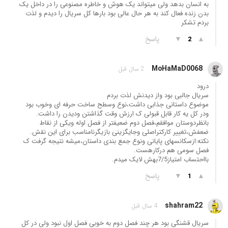
به انسان بدهد ولی میتواند یک هوش و خاطره مصنوعی را در داخل یک
بدن زنده فعال کند به هر حال عالی بود بارها کل سریال را دیدم و لذت
بردم تشکر
▲
▼
پاسخ
2
MoHaMaD0068
2 سال قبل
درود
سریال جالبی بود واز دیدنش لذت بردم
موضوع داستانی جذابی داشت،نوع وسطح ساخت حرفه ای وخوب بود
ودر کل یه کار قابل قبولی ک ارزش وقت گذاشتن ودیدن را داشت.
بانظردوستان موافقم،فصل دوم ضعیفتر از فصل اوله ویکی از نقاط
ضعفش،تغییر کارکتراصلی وجایگزینی بازیگرنامناسب برای این نقش.
نکته:ازسکانسهای پایانی ونوع جمع بندی داستان،میشه نتیجه گرفت ک
فصل سومی هم درکارهست.
بااحتساب امتیاز7/5بهش لایک میدم.
▲
▼
پاسخ
1
shahram22
4 سال قبل
سریال قشنگی بود هر چند فصل دوم به خوبی فصل اول نبود ولی در کل