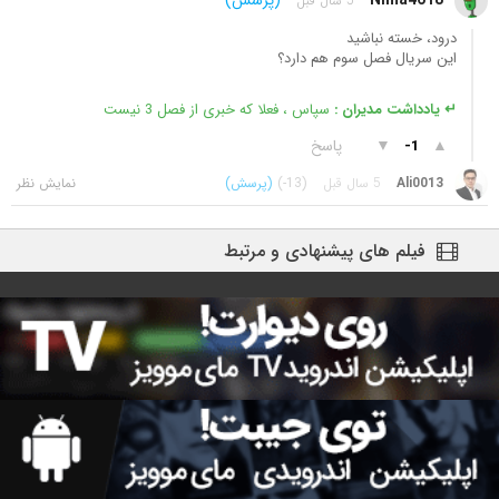
Nima4618
(پرسش)
5 سال قبل
درود، خسته نباشید
این سریال فصل سوم هم دارد؟
↵ یادداشت مدیران :
سپاس ، فعلا که خبری از فصل 3 نیست
▲
▼
پاسخ
-1
Ali0013
5 سال قبل
(-13)
(پرسش)
فیلم های پیشنهادی و مرتبط