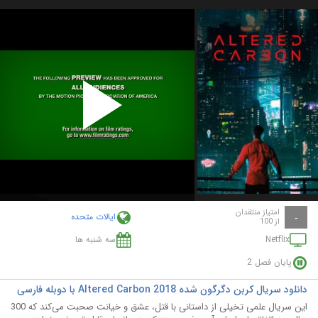
Play
Video
امتیاز منتقدان
ایالات متحده
-
از 100
Netflix
سه شنبه ها
پایان فصل 2
دانلود سریال کربن دگرگون شده Altered Carbon 2018 با دوبله فارسی
این سریال علمی تخیلی از داستانی با قتل، عشق و خیانت صحبت می‌کند که 300