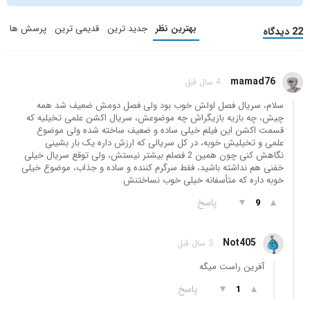
بهترین نظر
جدید ترین
قدیمی ترین
پرسش ها
22 دیدگاه
mamad76
4 سال قبل
سلام، سریال فصل اولش خوب بود ولی فصل دومش ضعیف شد همه
چیش، چه بازیه بازیگراش چه موضوعش، سریال اکشن علمی تخیلیه که
قسمت اکشن این فیلم خیلی ساده و ضعیف ساخته شده ولی موضوع
علمی و تخیلیش خوبه، در کل سریالی که ارزش داره یک بار بشینی
نگاهش کنی چون همین 2 فصلم بیشتر نیستش، ولی توقع سریال خیلی
خفنی هم نداشته باشید، فقط سرگرم کننده و ساده و جذاب، موضوع خیلی
خوبه داره که متأسفانه خیلی خوب نساختنش.
▲
▼
پاسخ
9
Not405
3 سال قبل
آفرین راست میگه
▲
▼
پاسخ
1