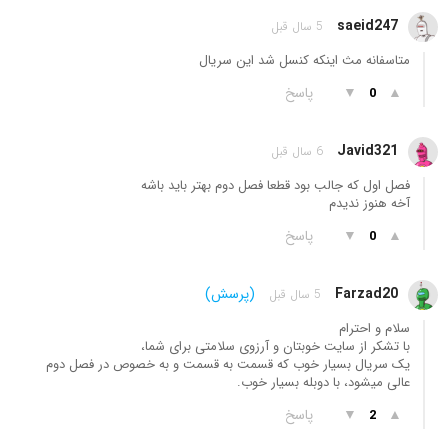
saeid247
5 سال قبل
متاسفانه مث اینکه کنسل شد این سریال
▲
▼
پاسخ
0
Javid321
6 سال قبل
فصل اول که جالب بود قطعا فصل دوم بهتر باید باشه
آخه هنوز ندیدم
▲
▼
پاسخ
0
Farzad20
(پرسش)
5 سال قبل
سلام و احترام
با تشکر از سایت خوبتان و آرزوی سلامتی برای شما،
یک سریال بسیار خوب که قسمت به قسمت و به خصوص در فصل دوم
عالی میشود، با دوبله بسیار خوب.
▲
▼
پاسخ
2