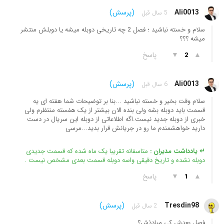
Ali0013
(پرسش)
5 سال قبل
سلام و خسته نباشید ؛ فصل 2 چه تاریخی دوبله میشه یا دوبلش منتشر
میشه ؟؟؟
▲
▼
پاسخ
2
Ali0013
(پرسش)
6 سال قبل
سلام وقت بخیر و خسته نباشید ...بنا بر توضیحات شما هفته ای یه
قسمت باید دوبله بشه ولی بنده الان بیشتر از یک هفسته منتظرم ولی
خبری از دوبله جدید نیست.اگه اطلاعاتی از دوبله این سریال در دست
دارید خواهشمندم ما رو در جریانش قرار بدید...مرسی
↵ یادداشت مدیران :
متاسفانه تقریبا یک ماه شده که قسمت جدیدی
دوبله نشده و تاریخ دقیقی واسه دوبله قسمت بعدی مشخص نیست .
▲
▼
پاسخ
1
Tresdin98
(پرسش)
2 سال قبل
فصل بعدش کی میادذش؟