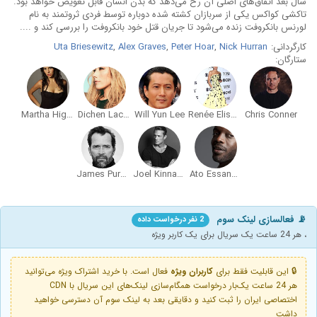
سال بعد اتفاق‌های اصلی آن رخ می‌دهد که بدن انسان قابل تعویض خواهد بود.
تاکشی کواکس یکی از سربازان کشته شده دوباره توسط فردی ثروتمند به نام
لورنس بانکروفت زنده می‌شود تا جریان قتل خود بانکروفت را بررسی کند و ....
کارگردانی:
Nick Hurran
,
Peter Hoar
,
Alex Graves
,
Uta Briesewitz
ستارگان:
Martha Higareda
Dichen Lachman
Will Yun Lee
Renée Elise Goldsberry
Chris Conner
James Purefoy
Joel Kinnaman
Ato Essandoh
📡 فعالسازی لینک سوم
2 نفر درخواست داده
، هر 24 ساعت یک سریال برای یک کاربر ویژه
🔒 این قابلیت فقط برای
کاربران ویژه
فعال است. با خرید اشتراک ویژه می‌توانید
هر 24 ساعت یک‌بار درخواست همگام‌سازی لینک‌های این سریال با CDN
اختصاصی ایران را ثبت کنید و دقایقی بعد به لینک سوم آن دسترسی خواهید
داشت