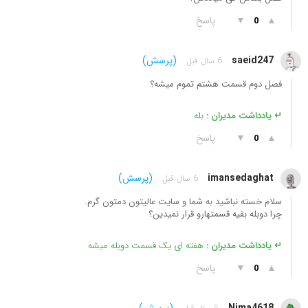
▲
▼
پاسخ
0
saeid247
(پرسش)
6 سال قبل
فصل دوم قسمت هشتم تموم میشه؟
↵ یادداشت مدیران :
بله
▲
▼
پاسخ
0
imansedaghat
(پرسش)
6 سال قبل
سلام خسته نباشید به شما و سایت عالیتون دمتون گرم.
چرا دوبله بقیه قسمتهارو قرار نمیدین؟
↵ یادداشت مدیران :
هفته ای یک قسمت دوبله میشه
▲
▼
پاسخ
0