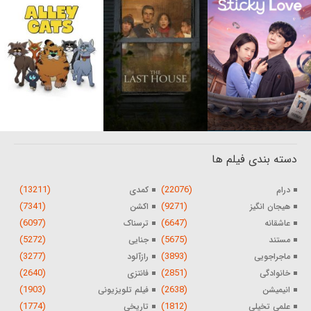
دسته بندی فیلم ها
(13211)
(22076)
درام
کمدی
(7341)
(9271)
هیجان انگیز
اکشن
(6097)
(6647)
عاشقانه
ترسناک
(5272)
(5675)
مستند
جنایی
(3277)
(3893)
ماجراجویی
رازآلود
(2640)
(2851)
خانوادگی
فانتزی
(1903)
(2638)
انیمیشن
فیلم تلویزیونی
(1774)
(1812)
علمی تخیلی
تاریخی