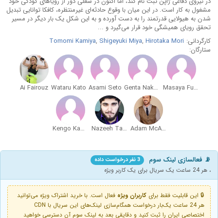
در نیروی دفاعی ژاپن ثبت نام کند، اما اکنون در شغلی دور از رویاهای کودکی خود
مشغول به کار است. در این میان با وقوع حادثه‌ای غیرمنتظره، کافکا توانایی تبدیل
شدن به هیولایی قدرتمند را به دست آورده و به این شکل یک بار دیگر در مسیر
تحقق رویای همیشگی خود قرار می‌گیرد و ...
کارگردانی:
Hirotaka Mori
,
Shigeyuki Miya
,
Tomomi Kamiya
ستارگان:
Ai Fairouz
Wataru Kato
Asami Seto
Genta Nakamura
Masaya Fukunishi
Kengo Kawanishi
Nazeeh Tarsha
Adam McArthur
📡 فعالسازی لینک سوم
3 نفر درخواست داده
، هر 24 ساعت یک سریال برای یک کاربر ویژه
🔒 این قابلیت فقط برای
کاربران ویژه
فعال است. با خرید اشتراک ویژه می‌توانید
هر 24 ساعت یک‌بار درخواست همگام‌سازی لینک‌های این سریال با CDN
اختصاصی ایران را ثبت کنید و دقایقی بعد به لینک سوم آن دسترسی خواهید