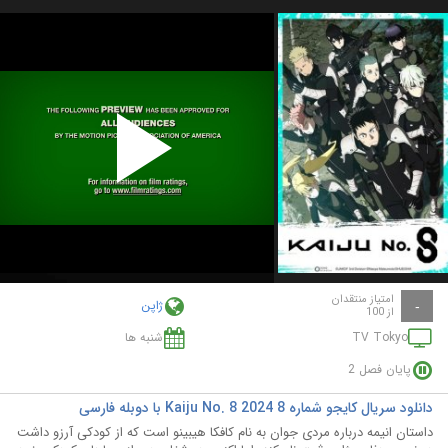
Play
Video
امتیاز منتقدان
ژاپن
-
از 100
TV Tokyo
شنبه ها
پایان فصل 2
دانلود سریال کایجو شماره 8 Kaiju No. 8 2024 با دوبله فارسی
داستان انیمه درباره مردی جوان به نام کافکا هیبینو است که از کودکی آرزو داشت