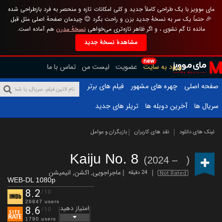
مای موویز با یک طراحی کاملاً جدید و کلی امکانات تازه و منحصر به فرد بازطراحی شده
🎉 حتماً یک سر به نسخهٔ جدید بزن و راحت بگرد 😊 چیدمان صفحهٔ اصلی مثل قبل
مانده تا گم نشوی ، و اگر ظاهر تازه‌تری می‌خواهی
نسخهٔ مدرن
هم آماده است.
مشاهدهٔ نسخهٔ جدید
new
ورود به سایت
عضویت
لیست من
تماس با ما
صفحه اصلی
چهره های مشهور
فیلم های برتر
سریال ها
آخرین دوبله ها
تریلر های جدید
لینک های دانلود
نقد های کاربران
بازیگران و عوامل
Kaiju No. 8
(2024 – )
ماجراجویی
,
اکشن
,
انیمیشن
24 دقیقه
Not Rated
WEB-DL 1080p
8.2
/10
26847 users
امتیاز دهید
8.6
/10
1790 users