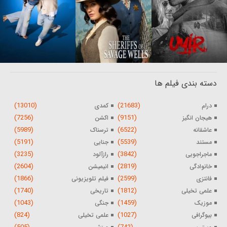
دسته بندی فیلم ها
(13010)
(21683)
درام
کمدی
(7256)
(9151)
هیجان انگیز
اکشن
(5989)
(6522)
عاشقانه
ترسناک
(5191)
(5539)
مستند
جنایی
(3235)
(3842)
ماجراجویی
رازآلود
(2604)
(2819)
خانوادگی
انیمیشن
(1866)
(2599)
فانتزی
فیلم تلویزیونی
(1740)
(1812)
علمی تخیلی
تاریخی
(1043)
(1459)
موزیک
جنگی
(824)
(1027)
بیوگرافی
علمی تخیلی