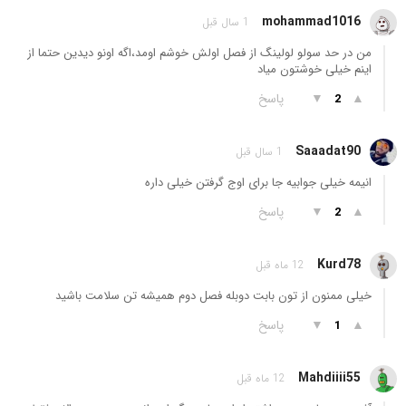
mohammad1016
1 سال قبل
من در حد سولو لولینگ از فصل اولش خوشم اومد،اگه اونو دیدین حتما از
اینم خیلی خوشتون میاد
▲
▼
پاسخ
2
Saaadat90
1 سال قبل
انیمه خیلی جوابیه جا برای اوج گرفتن خیلی داره
▲
▼
پاسخ
2
Kurd78
12 ماه قبل
خیلی ممنون از تون بابت دوبله فصل دوم همیشه تن سلامت باشید
▲
▼
پاسخ
1
Mahdiiii55
12 ماه قبل