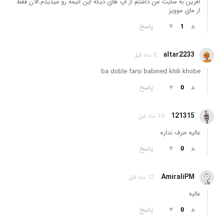
آفرین به سایت من داشتم از اپ های دیگه این انیمه رو میدیدم.الان فقط
از مای موویز
▲
▼
پاسخ
1
altar2233
3 ماه قبل
ba doble farsi babined khili khobe
▲
▼
پاسخ
0
121315
10 ماه قبل
عالیه حرف نداره
▲
▼
پاسخ
0
AmiraliPM
12 ماه قبل
عالیه
▲
▼
پاسخ
0