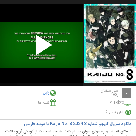
Play
Video
امتیاز منتقدان
ژاپن
-
از 100
TV Tokyo
شنبه ها
پایان فصل 2
دانلود سریال کایجو شماره 8 Kaiju No. 8 2024 با دوبله فارسی
داستان انیمه درباره مردی جوان به نام کافکا هیبینو است که از کودکی آرزو داشت