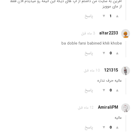
آفرین به سایت من داشتم از اپ های دیگه این انیمه رو میدیدم.الان فقط
از مای موویز
▲
▼
پاسخ
1
altar2233
3 ماه قبل
ba doble farsi babined khili khobe
▲
▼
پاسخ
0
121315
10 ماه قبل
عالیه حرف نداره
▲
▼
پاسخ
0
AmiraliPM
12 ماه قبل
عالیه
▲
▼
پاسخ
0