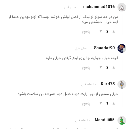
mohammad1016
1 سال قبل
من در حد سولو لولینگ از فصل اولش خوشم اومد،اگه اونو دیدین حتما از
اینم خیلی خوشتون میاد
▲
▼
پاسخ
2
Saaadat90
1 سال قبل
انیمه خیلی جوابیه جا برای اوج گرفتن خیلی داره
▲
▼
پاسخ
2
Kurd78
12 ماه قبل
خیلی ممنون از تون بابت دوبله فصل دوم همیشه تن سلامت باشید
▲
▼
پاسخ
1
Mahdiiii55
12 ماه قبل