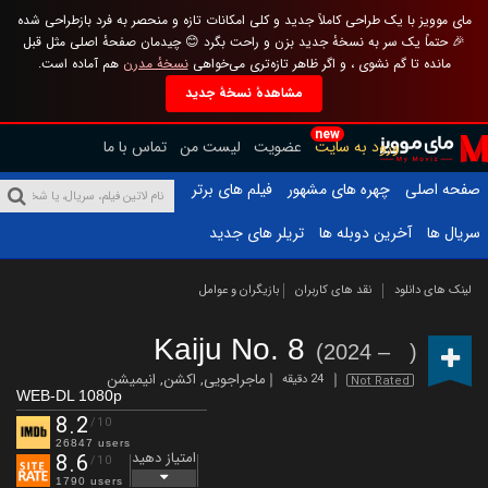
مای موویز با یک طراحی کاملاً جدید و کلی امکانات تازه و منحصر به فرد بازطراحی شده
🎉 حتماً یک سر به نسخهٔ جدید بزن و راحت بگرد 😊 چیدمان صفحهٔ اصلی مثل قبل
مانده تا گم نشوی ، و اگر ظاهر تازه‌تری می‌خواهی
نسخهٔ مدرن
هم آماده است.
مشاهدهٔ نسخهٔ جدید
new
ورود به سایت
عضویت
لیست من
تماس با ما
صفحه اصلی
چهره های مشهور
فیلم های برتر
سریال ها
آخرین دوبله ها
تریلر های جدید
لینک های دانلود
نقد های کاربران
بازیگران و عوامل
Kaiju No. 8
(2024 – )
ماجراجویی
,
اکشن
,
انیمیشن
24 دقیقه
Not Rated
WEB-DL 1080p
8.2
/10
26847 users
امتیاز دهید
8.6
/10
1790 users