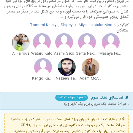
در نیروی دفاعی ژاپن ثبت نام کند، اما اکنون در شغلی دور از رویاهای کودکی خود
مشغول به کار است. در این میان با وقوع حادثه‌ای غیرمنتظره، کافکا توانایی تبدیل
شدن به هیولایی قدرتمند را به دست آورده و به این شکل یک بار دیگر در مسیر
تحقق رویای همیشگی خود قرار می‌گیرد و ...
کارگردانی:
Hirotaka Mori
,
Shigeyuki Miya
,
Tomomi Kamiya
ستارگان:
Ai Fairouz
Wataru Kato
Asami Seto
Genta Nakamura
Masaya Fukunishi
Kengo Kawanishi
Nazeeh Tarsha
Adam McArthur
📡 فعالسازی لینک سوم
3 نفر درخواست داده
، هر 24 ساعت یک سریال برای یک کاربر ویژه
🔒 این قابلیت فقط برای
کاربران ویژه
فعال است. با خرید اشتراک ویژه می‌توانید
هر 24 ساعت یک‌بار درخواست همگام‌سازی لینک‌های این سریال با CDN
اختصاصی ایران را ثبت کنید و دقایقی بعد به لینک سوم آن دسترسی خواهید